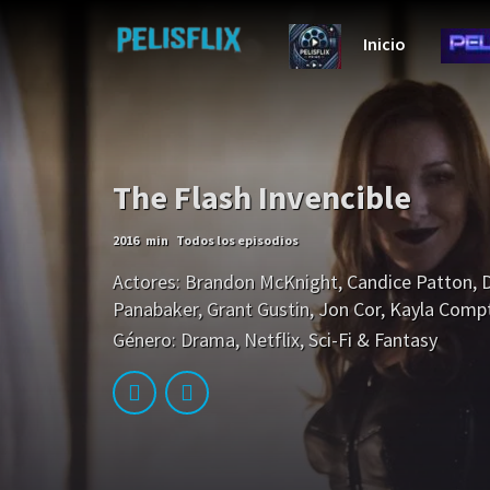
Inicio
The Flash Invencible
2016
min
Todos los episodios
Actores:
Brandon McKnight
,
Candice Patton
,
D
Panabaker
,
Grant Gustin
,
Jon Cor
,
Kayla Comp
Género:
Drama
,
Netflix
,
Sci-Fi & Fantasy