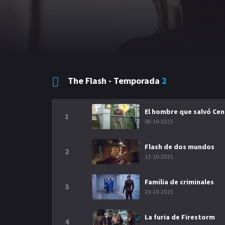
The Flash - Temporada
2
El hombre que salvó Cent
1
06-10-2015
Flash de dos mundos
2
13-10-2015
Familia de criminales
3
20-10-2015
La furia de Firestorm
4