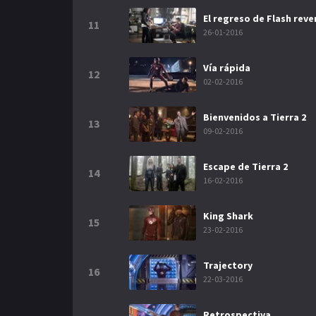
El regreso de Flash reve
11
26-01-2016
Vía rápida
12
02-02-2016
Bienvenidos a Tierra 2
13
09-02-2016
Escape de Tierra 2
14
16-02-2016
King Shark
15
23-02-2016
Trajectory
16
22-03-2016
Retrospectiva