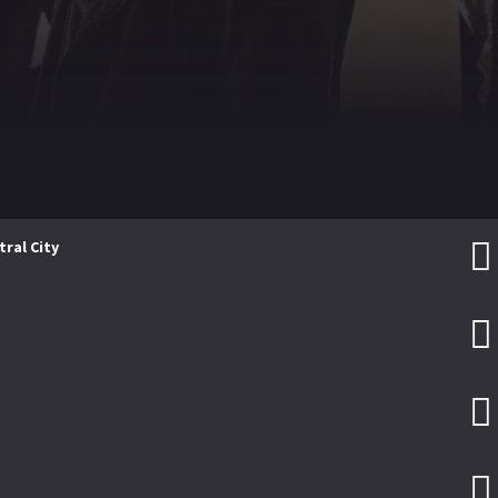
Apple tv+
ral City