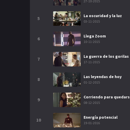
27-10-2015
La oscuridad y la luz
5
03-11-2015
Llega Zoom
6
10-11-2015
La guerra de los gorilas
7
17-11-2015
Las leyendas de hoy
8
01-12-2015
Corriendo para quedars
9
08-12-2015
Energía potencial
10
19-01-2016