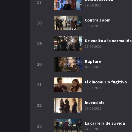
17
29-03-2016
Contra Zoom
18
19-04-2016
De vuelta a la normalid
19
26-04-2016
Rupture
20
03-05-2016
El dinosaurio fugitivo
21
10-05-2016
Invencible
22
17-05-2016
La carrera de su vida
23
24-05-2016