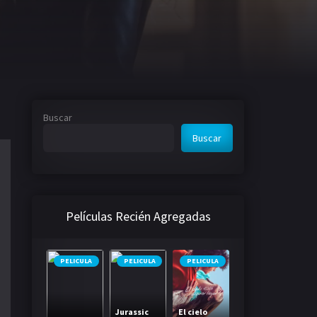
Buscar
Buscar
Películas Recién Agregadas
PELICULA
PELICULA
PELICULA
Jurassic
El cielo