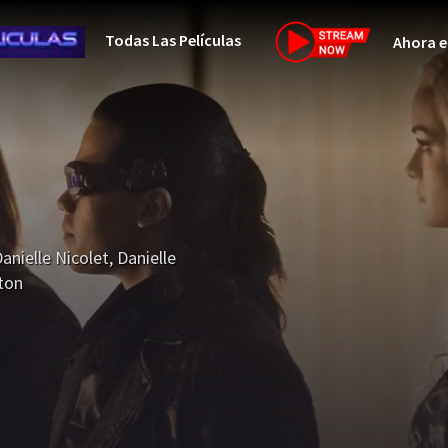
Todas Las Películas
Ahora e
Netflix
Amazon
Disney
HBO-Max
anielle Nicolet
,
Danielle
Vivamax
ton
Vix+Original
Marvel
DC
Hulu