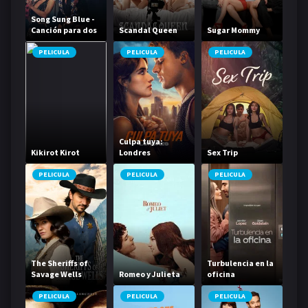
Song Sung Blue -
Canción para dos
Scandal Queen
Sugar Mommy
PELICULA
PELICULA
PELICULA
Culpa tuya:
Kikirot Kirot
Londres
Sex Trip
PELICULA
PELICULA
PELICULA
The Sheriffs of
Turbulencia en la
Savage Wells
Romeo y Julieta
oficina
PELICULA
PELICULA
PELICULA