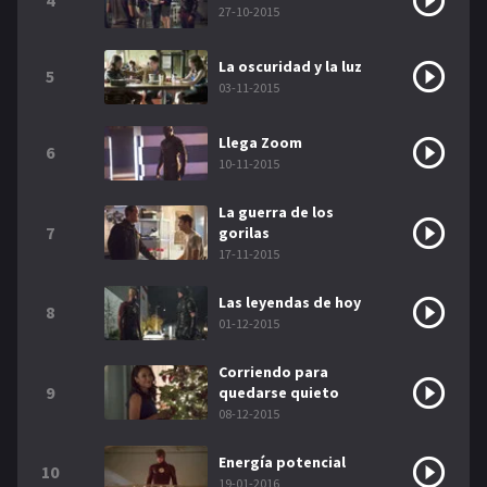
4
27-10-2015
La oscuridad y la luz
5
03-11-2015
Llega Zoom
6
10-11-2015
La guerra de los
7
gorilas
17-11-2015
Las leyendas de hoy
8
01-12-2015
Corriendo para
9
quedarse quieto
08-12-2015
Energía potencial
10
19-01-2016