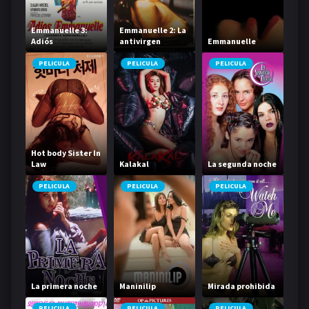
Emmanuelle 3:
Emmanuelle 2: La
Adiós
antivirgen
Emmanuelle
Emmanuelle
PELICULA
PELICULA
PELICULA
Hot body Sister In
Law
Kalakal
La segunda noche
PELICULA
PELICULA
PELICULA
La primera noche
Maninilip
Mirada prohibida
PELICULA
PELICULA
PELICULA