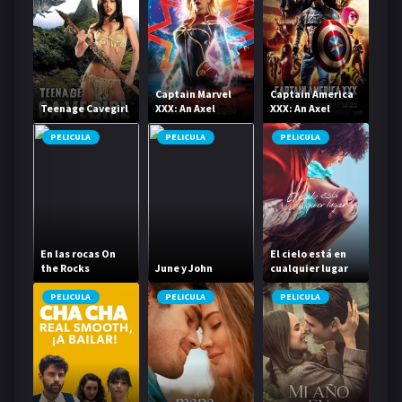
Captain Marvel
Captain America
Teenage Cavegirl
XXX: An Axel
XXX: An Axel
Braun Parody
Braun Parody
PELICULA
PELICULA
PELICULA
En las rocas On
El cielo está en
the Rocks
June y John
cualquier lugar
PELICULA
PELICULA
PELICULA