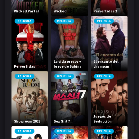
Wicked Parte II
Wicked
Pervertidas 2
PELICULA
PELICULA
PELICULA
La vida precoz y
El encanto del
Pervertidas
breve de Sabina
champán
Rivas
PELICULA
PELICULA
PELICULA
Juegos de
Showroom 2022
Sex Girl 7
Seducción
PELICULA
PELICULA
PELICULA