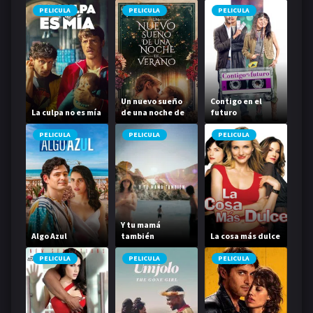
PELICULA
PELICULA
PELICULA
Un nuevo sueño
Contigo en el
La culpa no es mía
de una noche de
futuro
verano
PELICULA
PELICULA
PELICULA
Y tu mamá
Algo Azul
también
La cosa más dulce
PELICULA
PELICULA
PELICULA