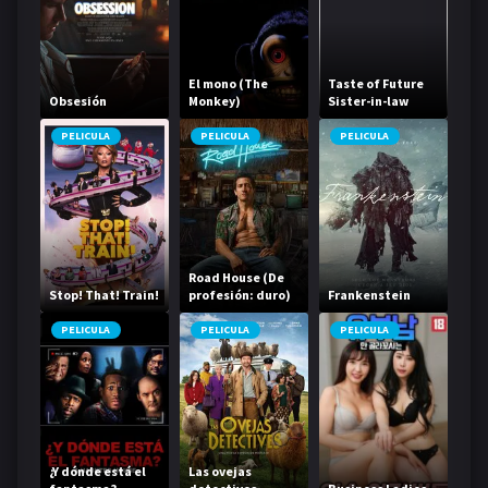
El mono (The
Taste of Future
Obsesión
Monkey)
Sister-in-law
PELICULA
PELICULA
PELICULA
Road House (De
Stop! That! Train!
profesión: duro)
Frankenstein
PELICULA
PELICULA
PELICULA
¿Y dónde está el
Las ovejas