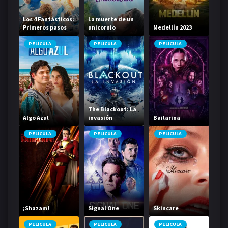
Los 4 Fantásticos:
La muerte de un
Primeros pasos
unicornio
Medellín 2023
PELICULA
PELICULA
PELICULA
The Blackout: La
Algo Azul
invasión
Bailarina
PELICULA
PELICULA
PELICULA
¡Shazam!
Signal One
Skincare
PELICULA
PELICULA
PELICULA