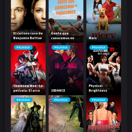
El curioso caso de
Gente que
Benjamin Button
conocemos en
Merv
vacaciones
PELICULA
PELICULA
PELICULA
Chainsaw Man - La
Physical
película: El arco
10DANCE
Brightness
de Reze
Contest
PELICULA
PELICULA
PELICULA