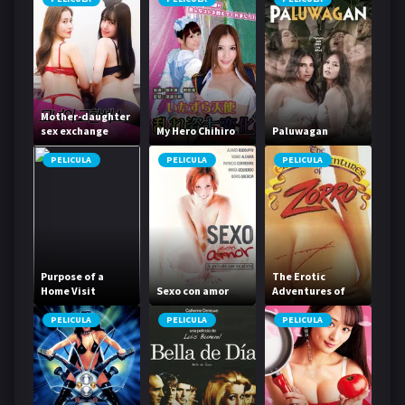
Mother-daughter
sex exchange
My Hero Chihiro
Paluwagan
PELICULA
PELICULA
PELICULA
Purpose of a
The Erotic
Home Visit
Sexo con amor
Adventures of
Zorro
PELICULA
PELICULA
PELICULA