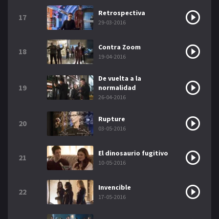
Retrospectiva
17
29-03-2016
Contra Zoom
18
19-04-2016
De vuelta a la
19
normalidad
26-04-2016
Rupture
20
03-05-2016
El dinosaurio fugitivo
21
10-05-2016
Invencible
22
17-05-2016