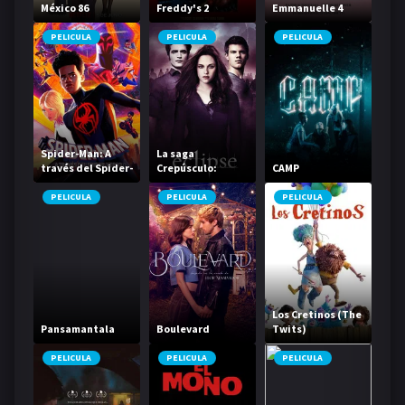
México 86
Freddy's 2
Emmanuelle 4
PELICULA
PELICULA
PELICULA
Spider-Man: A
La saga
través del Spider-
Crepúsculo:
CAMP
Verso
Eclipse
PELICULA
PELICULA
PELICULA
Los Cretinos (The
Pansamantala
Boulevard
Twits)
PELICULA
PELICULA
PELICULA