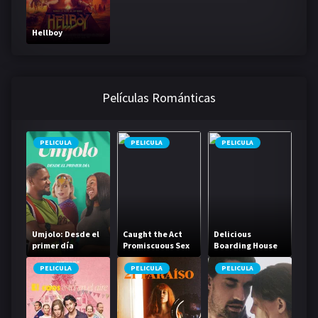
Hellboy
Películas Románticas
PELICULA
PELICULA
PELICULA
Umjolo: Desde el
Caught the Act
Delicious
primer día
Promiscuous Sex
Boarding House
Life
Daughter
PELICULA
PELICULA
PELICULA