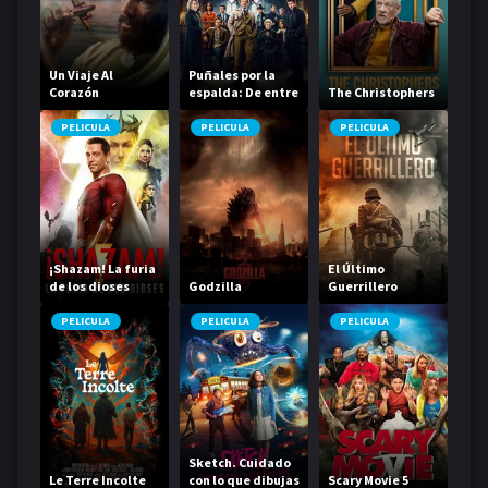
Un Viaje Al
Puñales por la
Corazón
espalda: De entre
The Christophers
los muertos
PELICULA
PELICULA
PELICULA
¡Shazam! La furia
El Último
de los dioses
Godzilla
Guerrillero
PELICULA
PELICULA
PELICULA
Sketch. Cuidado
Le Terre Incolte
con lo que dibujas
Scary Movie 5