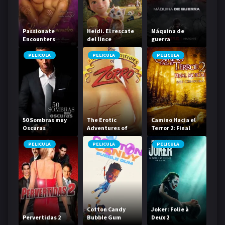
Passionate
Heidi. El rescate
Máquina de
Encounters
del lince
guerra
PELICULA
PELICULA
PELICULA
50 Sombras muy
The Erotic
Camino Hacia el
Oscuras
Adventures of
Terror 2: Final
Zorro
mortal
PELICULA
PELICULA
PELICULA
Cotton Candy
Joker: Folie à
Pervertidas 2
Bubble Gum
Deux 2