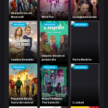
Una película de
Minecraft
Wild Fire
La segunda noche
PELICULA
PELICULA
PELICULA
Umjolo: Desde el
Cambio de bebés
primer día
Parto Maldito
PELICULA
PELICULA
PELICULA
Playdate Un día
Milky☆Subway:
fuera de control
The Galactic
L: Lakad
Limited Express -