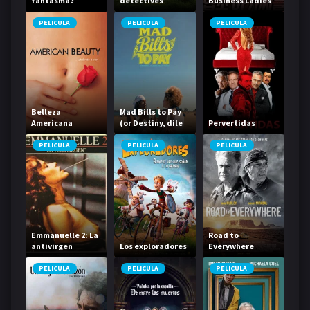
fantasma?
detectives
Business Ladies
PELICULA
PELICULA
PELICULA
Belleza
Mad Bills to Pay
Americana
(or Destiny, dile
Pervertidas
que no soy malo)
PELICULA
PELICULA
PELICULA
Emmanuelle 2: La
Road to
antivirgen
Los exploradores
Everywhere
PELICULA
PELICULA
PELICULA