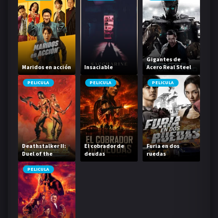
Gigantes de
Maridos en acción
Insaciable
Acero Real Steel
PELICULA
PELICULA
PELICULA
Deathstalker II:
El cobrador de
Furia en dos
Duel of the
deudas
ruedas
Titans
PELICULA