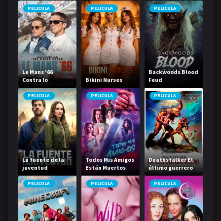
PELICULA
PELICULA
PELICULA
Le Mans '66
Backwoods Blood
Contra lo
Bikini Nurses
Feud
imposible
PELICULA
PELICULA
PELICULA
La fuente de la
Todos Mis Amigos
Deathstalker El
juventud
Están Muertos
último guerrero
Fountain of Youth
PELICULA
PELICULA
PELICULA