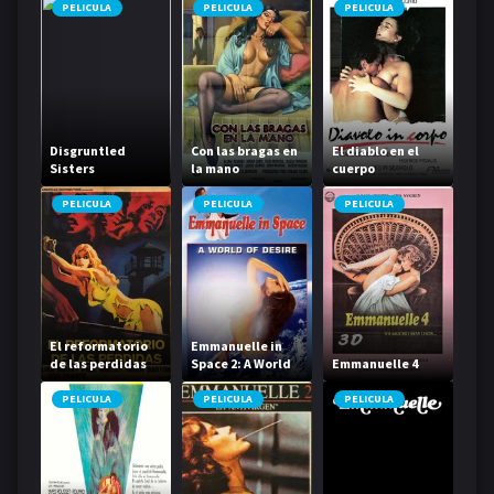
PELICULA
PELICULA
PELICULA
Disgruntled
Con las bragas en
El diablo en el
Sisters
la mano
cuerpo
PELICULA
PELICULA
PELICULA
El reformatorio
Emmanuelle in
de las perdidas
Space 2: A World
Emmanuelle 4
of Desire
PELICULA
PELICULA
PELICULA