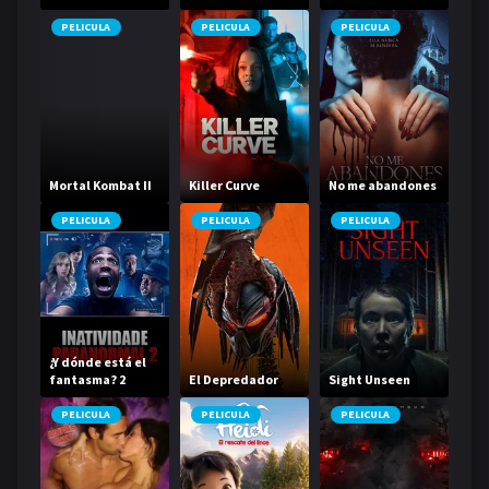
PELICULA
PELICULA
PELICULA
Mortal Kombat II
Killer Curve
No me abandones
PELICULA
PELICULA
PELICULA
¿Y dónde está el
fantasma? 2
El Depredador
Sight Unseen
PELICULA
PELICULA
PELICULA