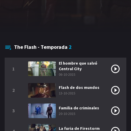
GÉNEROS
Acción
Romance
Comedia
Drama
Erotica
Terror
The Flash - Temporada
2
El hombre que salvó
1
Central City
06-10-2015
Flash de dos mundos
2
13-10-2015
Familia de criminales
3
20-10-2015
La furia de Firestorm