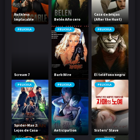
Ruthless
Caza de brujas
Implacable
Belén Año cero
(After the Hunt)
PELICULA
PELICULA
PELICULA
Scream 7
Barb Wire
El teléfono negro
PELICULA
PELICULA
PELICULA
Spider-Man 2:
Lejos de Casa
Anticipation
Sisters’ Slave