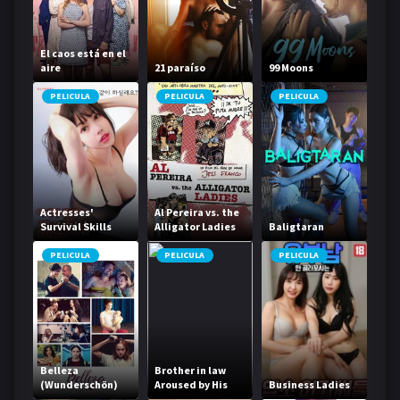
El caos está en el
aire
21 paraíso
99 Moons
PELICULA
PELICULA
PELICULA
Actresses'
Al Pereira vs. the
Survival Skills
Alligator Ladies
Baligtaran
PELICULA
PELICULA
PELICULA
Belleza
Brother in law
(Wunderschön)
Aroused by His
Business Ladies
Sister in law