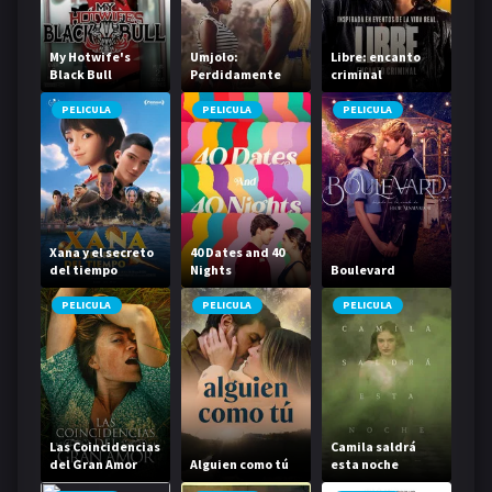
My Hotwife's
Umjolo:
Libre: encanto
Black Bull
Perdidamente
criminal
enamorada
PELICULA
PELICULA
PELICULA
Xana y el secreto
40 Dates and 40
del tiempo
Nights
Boulevard
PELICULA
PELICULA
PELICULA
Las Coincidencias
Camila saldrá
del Gran Amor
Alguien como tú
esta noche