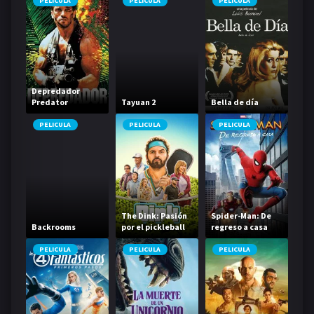
PELICULA
PELICULA
PELICULA
Depredador
Predator
Tayuan 2
Bella de día
PELICULA
PELICULA
PELICULA
The Dink: Pasión
Spider-Man: De
Backrooms
por el pickleball
regreso a casa
PELICULA
PELICULA
PELICULA