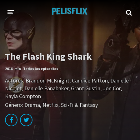
INICIO
TODAS LAS PELÍCULAS
The Flash King Shark
AHORA EN TRANSMISIÓN
2016
min
Todos los episodios
Netflix
Amazon
Actores:
Brandon McKnight
,
Candice Patton
,
Danielle
Disney
HBO-Max
Nicolet
,
Danielle Panabaker
,
Grant Gustin
,
Jon Cor
,
Kayla Compton
Vivamax
Vix+Original
Género:
Drama
,
Netflix
,
Sci-Fi & Fantasy
Marvel
DC
Hulu
Apple tv+