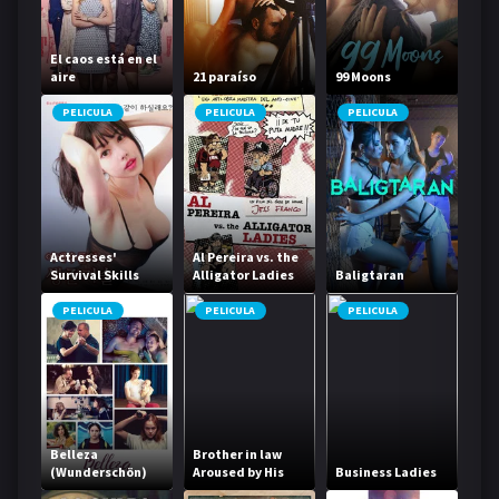
El caos está en el
aire
21 paraíso
99 Moons
PELICULA
PELICULA
PELICULA
Actresses'
Al Pereira vs. the
Survival Skills
Alligator Ladies
Baligtaran
PELICULA
PELICULA
PELICULA
Belleza
Brother in law
(Wunderschön)
Aroused by His
Business Ladies
Sister in law