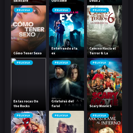
Skincare
Outcome
Deux 2
PELICULA
PELICULA
PELICULA
Enterrando a la
Camino Hacia el
Cómo Tener Sexo
ex
Terror 6: La
Herencia
PELICULA
PELICULA
PELICULA
En las rocas On
Criaturas del
the Rocks
farol
Scary Movie 5
PELICULA
PELICULA
PELICULA