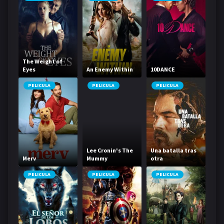
The Weight of
Eyes
An Enemy Within
10DANCE
PELICULA
PELICULA
PELICULA
Lee Cronin's The
Una batalla tras
Merv
Mummy
otra
PELICULA
PELICULA
PELICULA