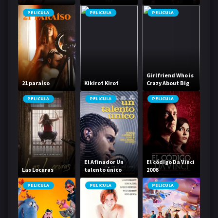
1
PELICULA
PELICULA
PELICULA
Girlfriend Who is
21 paraíso
Kikirot Kirot
Crazy About Big
Things
PELICULA
PELICULA
PELICULA
El Afinador Un
El código Da Vinci
Las Locuras
talento único
2006
PELICULA
PELICULA
PELICULA