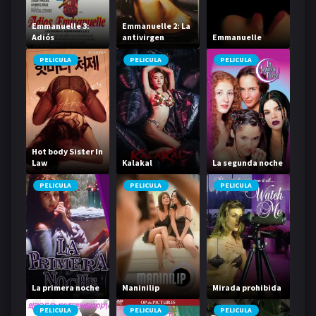
Emmanuelle 3:
Emmanuelle 2: La
Adiós
antivirgen
Emmanuelle
Emmanuelle
PELICULA
PELICULA
PELICULA
Hot body Sister In
Law
Kalakal
La segunda noche
PELICULA
PELICULA
PELICULA
La primera noche
Maninilip
Mirada prohibida
PELICULA
PELICULA
PELICULA