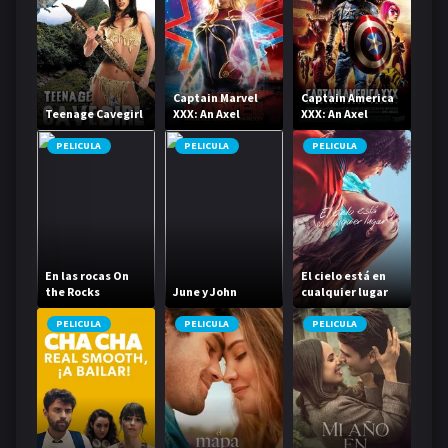
Captain Marvel
Captain America
Teenage Cavegirl
XXX: An Axel
XXX: An Axel
Braun Parody
Braun Parody
PELICULA
PELICULA
PELICULA
En las rocas On
El cielo está en
the Rocks
June y John
cualquier lugar
PELICULA
PELICULA
PELICULA