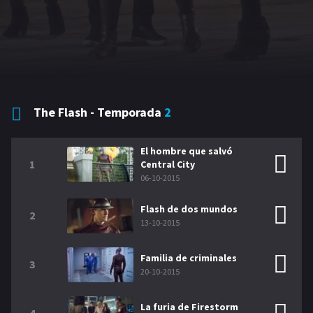
GÉNEROS
Acción
Romance
Comedia
Drama
The Flash - Temporada
2
Erotica
Terror
El hombre que salvó
1
Central City
06-10-2015
Flash de dos mundos
2
13-10-2015
Familia de criminales
3
20-10-2015
La furia de Firestorm