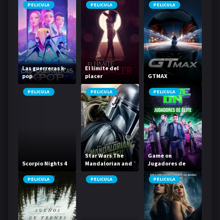
PELICULA
PELICULA
PELICULA
Las guerreras k-
El limite del
pop
placer
GTMAX
PELICULA
PELICULA
PELICULA
Star Wars The
Game on
Scorpio Nights 4
Mandalorian and
Jugadores de
Grogu
élite
PELICULA
PELICULA
PELICULA