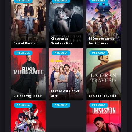
PELICULA
PELICULA
PELICULA
Cincuenta
El Despertar de
Casi el Paraíso
Sombras Más
los Poderes
Oscuras
PELICULA
PELICULA
PELICULA
El caos está en el
Citizen Vigilante
aire
La Gran Travesía
PELICULA
PELICULA
PELICULA