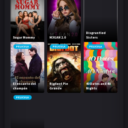
Disgruntled
Sugar Mommy
M3GAN 2.0
Sisters
PELICULA
PELICULA
PELICULA
El encanto del
Bigfoot Pie
40 Dates and 40
champán
Grande
Nights
PELICULA