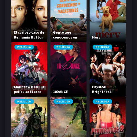
El curioso caso de
Gente que
Benjamin Button
conocemos en
Merv
vacaciones
PELICULA
PELICULA
PELICULA
Chainsaw Man - La
Physical
película: El arco
10DANCE
Brightness
de Reze
Contest
PELICULA
PELICULA
PELICULA