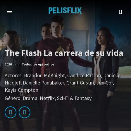
INICIO
TODAS LAS PELÍCULAS
The Flash La carrera de su vida
AHORA EN TRANSMISIÓN
2016
min
Todos los episodios
Netflix
Amazon
Actores:
Brandon McKnight
,
Candice Patton
,
Danielle
Disney
HBO-Max
Nicolet
,
Danielle Panabaker
,
Grant Gustin
,
Jon Cor
,
Kayla Compton
Vivamax
Género:
Drama
,
Netflix
,
Sci-Fi & Fantasy
Vix+Original
Marvel
DC
Hulu
Apple tv+