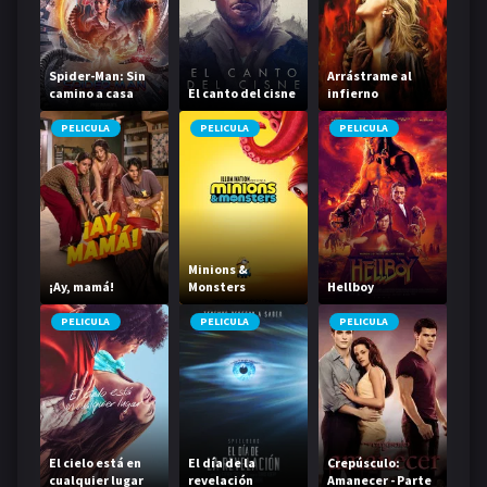
Spider-Man: Sin
Arrástrame al
camino a casa
El canto del cisne
infierno
PELICULA
PELICULA
PELICULA
Minions &
¡Ay, mamá!
Monsters
Hellboy
PELICULA
PELICULA
PELICULA
El cielo está en
El día de la
Crepúsculo:
cualquier lugar
revelación
Amanecer - Parte