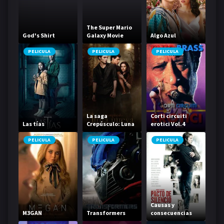
The Super Mario
God's Shirt
Galaxy Movie
Algo Azul
PELICULA
PELICULA
PELICULA
La saga
Corti circuiti
Las tías
Crepúsculo: Luna
erotici Vol.4
nueva
PELICULA
PELICULA
PELICULA
Causas y
M3GAN
Transformers
consecuencias