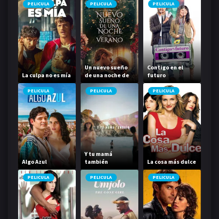
PELICULA
PELICULA
PELICULA
Un nuevo sueño
Contigo en el
La culpa no es mía
de una noche de
futuro
verano
PELICULA
PELICULA
PELICULA
Y tu mamá
Algo Azul
también
La cosa más dulce
PELICULA
PELICULA
PELICULA