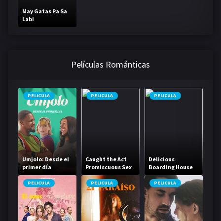
May Gatas Pa Sa
Labi
Películas Románticas
PELICULA
PELICULA
PELICULA
Umjolo: Desde el
Caught the Act
Delicious
primer día
Promiscuous Sex
Boarding House
Life
Daughter
PELICULA
PELICULA
PELICULA