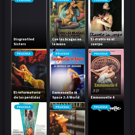
Disgruntled
Con las bragas en
El diablo en el
Sisters
la mano
cuerpo
PELICULA
PELICULA
PELICULA
El reformatorio
Emmanuelle in
de las perdidas
Space 2: A World
Emmanuelle 4
of Desire
PELICULA
PELICULA
PELICULA