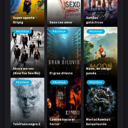
Super agente
Sueños
Hitpig
Sexo con amor
galácticos
PELICULA
PELICULA
PELICULA
Ahora me ves
Moon, mi amigo
(Now You See Me)
El gran diluvio
panda
PELICULA
PELICULA
PELICULA
Camino hacia el
Mortal Kombat:
Teléfono negro 2
terror
Aniquilación