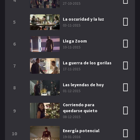
4
27-10-2015
La oscuridad y la luz
5
03-11-2015
Llega Zoom
6
10-11-2015
La guerra de los gorilas
7
17-11-2015
Las leyendas de hoy
8
01-12-2015
Corriendo para
9
quedarse quieto
08-12-2015
Energía potencial
10
19-01-2016