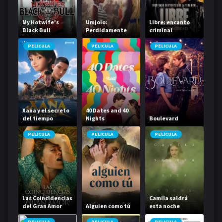
My Hotwife's
Umjolo:
Libre: encanto
Black Bull
Perdidamente
criminal
enamorada
PELICULA
PELICULA
PELICULA
Xana y el secreto
40 Dates and 40
del tiempo
Nights
Boulevard
PELICULA
PELICULA
PELICULA
Las Coincidencias
Camila saldrá
del Gran Amor
Alguien como tú
esta noche
PELICULA
PELICULA
PELICULA