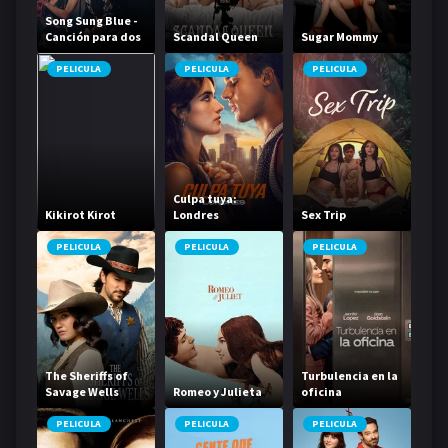
Song Sung Blue -
Canción para dos
Scandal Queen
Sugar Mommy
PELICULA
PELICULA
PELICULA
Culpa tuya:
Kikirot Kirot
Londres
Sex Trip
PELICULA
PELICULA
PELICULA
The Sheriffs of
Turbulencia en la
Savage Wells
Romeo y Julieta
oficina
PELICULA
PELICULA
PELICULA