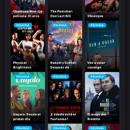
Chainsaw Man - La
The Punisher:
película: El arco
One Last Kill
Obsesyon
de Reze
PELICULA
PELICULA
PELICULA
Physical
Hansel y Gretel:
Ven a volar
Brightness
Después de
conmigo
Contest
Siempre
PELICULA
PELICULA
PELICULA
Umjolo: Desde el
¿Y dónde está el
El mago del
primer día
fantasma?
Kremlin
PELICULA
PELICULA
PELICULA