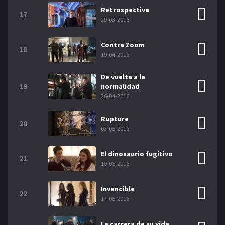
Retrospectiva
17
29-03-2016
Contra Zoom
18
19-04-2016
De vuelta a la
19
normalidad
26-04-2016
Rupture
20
03-05-2016
El dinosaurio fugitivo
21
10-05-2016
Invencible
22
17-05-2016
La carrera de su vida