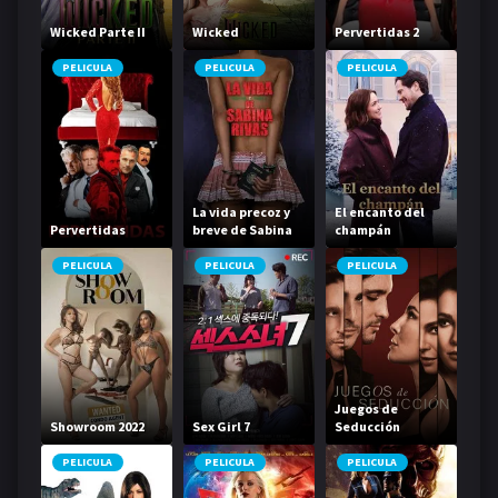
Wicked Parte II
Wicked
Pervertidas 2
PELICULA
PELICULA
PELICULA
La vida precoz y
El encanto del
Pervertidas
breve de Sabina
champán
Rivas
PELICULA
PELICULA
PELICULA
Juegos de
Showroom 2022
Sex Girl 7
Seducción
PELICULA
PELICULA
PELICULA