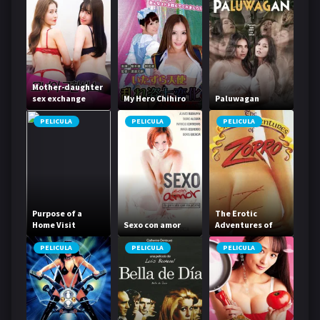
Mother-daughter
sex exchange
My Hero Chihiro
Paluwagan
PELICULA
PELICULA
PELICULA
Purpose of a
The Erotic
Home Visit
Sexo con amor
Adventures of
Zorro
PELICULA
PELICULA
PELICULA