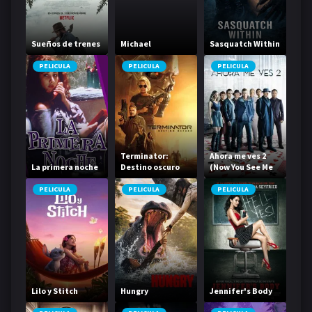
Sueños de trenes
Michael
Sasquatch Within
PELICULA
PELICULA
PELICULA
Terminator:
Ahora me ves 2
La primera noche
Destino oscuro
(Now You See Me
2)
PELICULA
PELICULA
PELICULA
Lilo y Stitch
Hungry
Jennifer's Body