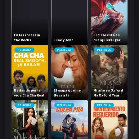
En las rocas On
El cielo está en
the Rocks
June y John
cualquier lugar
PELICULA
PELICULA
PELICULA
Bailando por la
El mapa que me
Mi año en Oxford
vida Cha Cha Real
lleva a ti
My Oxford Year
Smooth
PELICULA
PELICULA
PELICULA