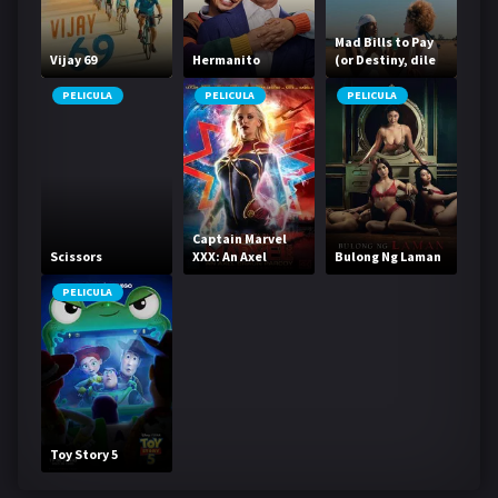
Mad Bills to Pay
Vijay 69
Hermanito
(or Destiny, dile
que no soy malo)
PELICULA
PELICULA
PELICULA
Captain Marvel
Scissors
XXX: An Axel
Bulong Ng Laman
Braun Parody
PELICULA
Toy Story 5