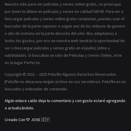
Nuestro sitio para ver peliculas y series online gratis, se preocupa
por tener lo último en películas y series en calidad full HD. Para ver o
Descargar películas y series online gratis completas, puedes usar el
buscador de la parte superior o seguir uno de los enlaces de genero
o año de estreno en la parte derecha del sitio. Nos adaptamos a
todos los gustos, por eso en nuestra web tendrás la oportunidad de
ver o Descargar peliculas y series gratis en español, latino y
subtituladas. Si buscabas un sitio de Peliculas y Series Online, este
es tu lugar Perfecto.
Copyright © 2021 – 2025 Pelisflix Algunos Derechos Reservados
|Pelisflix no almacena ningún archivo en sus servidores. Pelisflix es un
buscador y indexador de contenido.
Algún enlace caído deja tu comentario y con gusto estaré agregando
o actualizándolo.
Creado Con 🩵 JOSE 🇸🇻