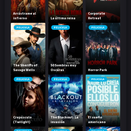
Arrástrame al
Corporate
infierno
La última reina
Retreat
PELICULA
PELICULA
PELICULA
The Sheriffs of
50 Sombras muy
Savage Wells
Oscuras
Horror Park
PELICULA
PELICULA
PELICULA
Crepúsculo
The Blackout: La
El sueño
(Twilight)
invasión
americano