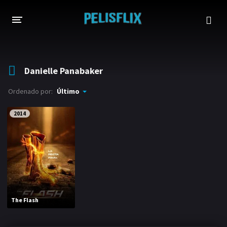
INICIO
TODAS LAS PELÍCULAS
Danielle Panabaker
AHORA EN TRANSMISIÓN
Ordenado por:
Último
2014
Netflix
Amazon
Disney
HBO-Max
Vivamax
Vix+Original
Marvel
DC
Hulu
Apple tv+
The Flash
GÉNEROS