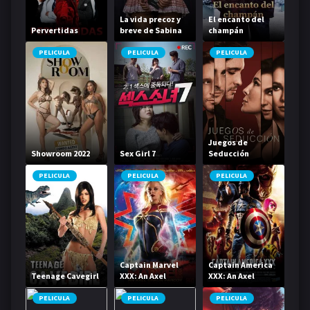
La vida precoz y
El encanto del
Pervertidas
breve de Sabina
champán
Rivas
PELICULA
PELICULA
PELICULA
Juegos de
Showroom 2022
Sex Girl 7
Seducción
PELICULA
PELICULA
PELICULA
Captain Marvel
Captain America
Teenage Cavegirl
XXX: An Axel
XXX: An Axel
Braun Parody
Braun Parody
PELICULA
PELICULA
PELICULA