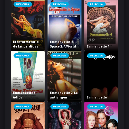
PELICULA
PELICULA
PELICULA
El reformatorio
Emmanuelle in
de las perdidas
Space 2: A World
Emmanuelle 4
of Desire
PELICULA
PELICULA
PELICULA
Emmanuelle 3:
Emmanuelle 2: La
Adiós
antivirgen
Emmanuelle
Emmanuelle
PELICULA
PELICULA
PELICULA