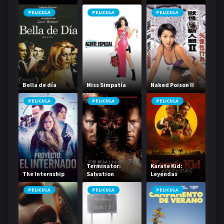
juego
PELICULA
PELICULA
PELICULA
Bella de día
Miss Simpatía
Naked Poison II
PELICULA
PELICULA
PELICULA
Terminator:
Karate Kid:
The Internship
Salvation
Leyendas
PELICULA
PELICULA
PELICULA