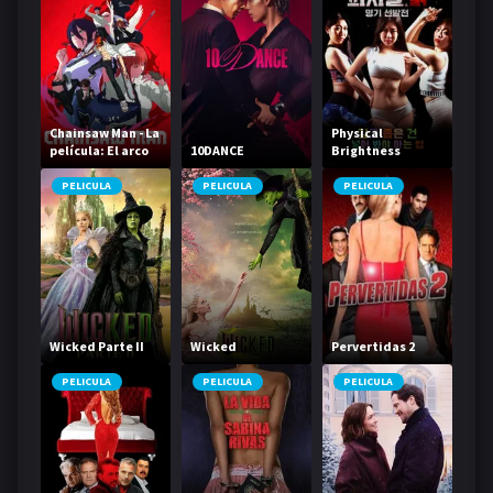
Chainsaw Man - La
Physical
película: El arco
10DANCE
Brightness
de Reze
Contest
PELICULA
PELICULA
PELICULA
Wicked Parte II
Wicked
Pervertidas 2
PELICULA
PELICULA
PELICULA