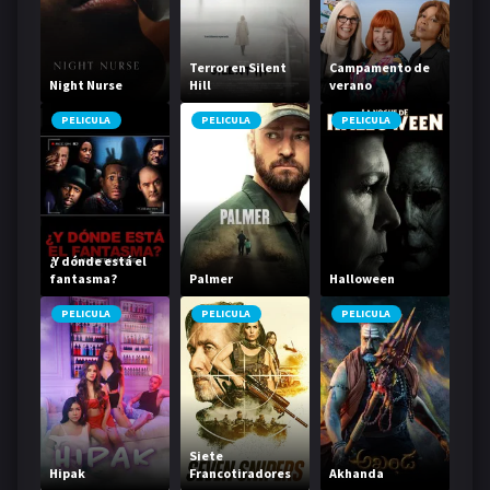
Terror en Silent
Campamento de
Night Nurse
Hill
verano
PELICULA
PELICULA
PELICULA
¿Y dónde está el
fantasma?
Palmer
Halloween
PELICULA
PELICULA
PELICULA
Siete
Hipak
Francotiradores
Akhanda