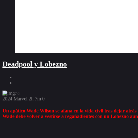
Deadpool y Lobezno
7.6
2024
Marvel
2h 7m
0
Un apático Wade Wilson se afana en la vida civil tras dejar atr
Wade debe volver a vestirse a regañadientes con un Lobezno aún