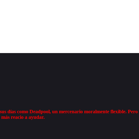
ás sus días como Deadpool, un mercenario moralmente flexible. Per
 más reacio a ayudar.