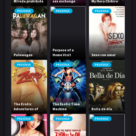
Mirada prohibida
sex exchange
My Hero Chihiro
PELICULA
PELICULA
PELICULA
Purpose of a
Paluwagan
Home Visit
Sexo con amor
PELICULA
PELICULA
PELICULA
The Erotic
The Exotic Time
Adventures of
Machine
Bella de día
Zorro
PELICULA
PELICULA
PELICULA