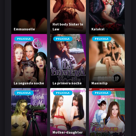
Hot body Sister In
Emmanuelle
Law
Kalakal
PELICULA
PELICULA
PELICULA
La segunda noche
La primera noche
Maninilip
PELICULA
PELICULA
PELICULA
Mother-daughter