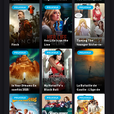
PELICULA
PELICULA
PELICULA
Her Life Is on the
Taming The
Finch
Line
Younger Sister-in-
Law Origin
PELICULA
PELICULA
PELICULA
In Your Dreams En
My Hotwife's
La Bataille de
sueños 2025
Black Bull
Gaulle : L’âge de
fer
PELICULA
PELICULA
PELICULA