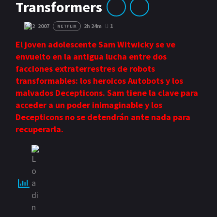
Transformers
Acción
Romance
6.82
2007
2h 24m
1
NETFLIX
Comedia
Drama
El joven adolescente Sam Witwicky se ve
Erotica
Terror
envuelto en la antigua lucha entre dos
facciones extraterrestres de robots
transformables: los heroicos Autobots y los
malvados Decepticons. Sam tiene la clave para
acceder a un poder inimaginable y los
Decepticons no se detendrán ante nada para
recuperarla.