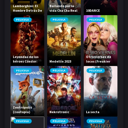
Lamborghini: El
Bailando por la
Hombre Detrás De
vida Cha Cha Real
10DANCE
La Leyenda
Smooth
PELICULA
PELICULA
PELICULA
Leyendas de los
Otro viernes de
héroes Cóndor:
Medellín 2023
locos (Freakier
Los valientes
Friday)
PELICULA
PELICULA
PELICULA
Zootrópolis
(zootopia)
Nekrotronic
La secta
PELICULA
PELICULA
PELICULA