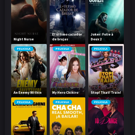
El último cazador
Joker: Folie à
Night Nurse
de brujas
Deux 2
PELICULA
PELICULA
PELICULA
An Enemy Within
My Hero Chihiro
Stop! That! Train!
PELICULA
PELICULA
PELICULA