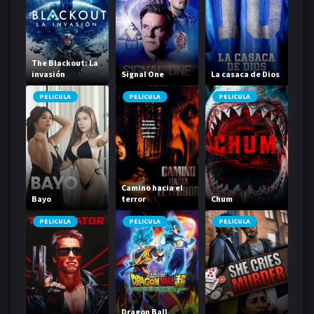
The Blackout: La
invasión
Signal One
La casaca de Dios
PELICULA
PELICULA
PELICULA
Camino hacia el
Bayo
terror
Chum
PELICULA
PELICULA
PELICULA
Dragon Ball