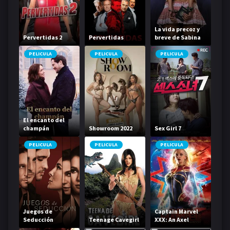
La vida precoz y
Pervertidas 2
Pervertidas
breve de Sabina
Rivas
PELICULA
PELICULA
PELICULA
El encanto del
champán
Showroom 2022
Sex Girl 7
PELICULA
PELICULA
PELICULA
Juegos de
Captain Marvel
Seducción
Teenage Cavegirl
XXX: An Axel
Braun Parody