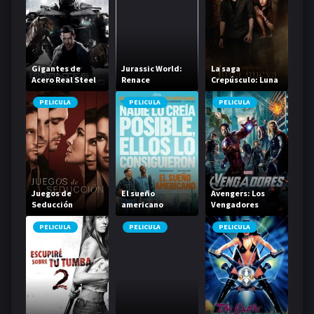
Gigantes de
Jurassic World:
La saga
Acero Real Steel
Renace
Crepúsculo: Luna
nueva
PELICULA
PELICULA
PELICULA
Juegos de
El sueño
Avengers: Los
Seducción
americano
Vengadores
PELICULA
PELICULA
PELICULA