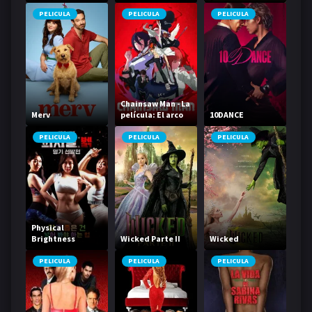
vacaciones
PELICULA
PELICULA
PELICULA
Chainsaw Man - La
Merv
película: El arco
10DANCE
de Reze
PELICULA
PELICULA
PELICULA
Physical
Brightness
Wicked Parte II
Wicked
Contest
PELICULA
PELICULA
PELICULA