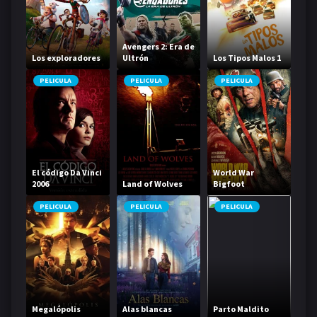
Avengers 2: Era de
Los exploradores
Ultrón
Los Tipos Malos 1
PELICULA
PELICULA
PELICULA
El código Da Vinci
World War
2006
Land of Wolves
Bigfoot
PELICULA
PELICULA
PELICULA
Megalópolis
Alas blancas
Parto Maldito