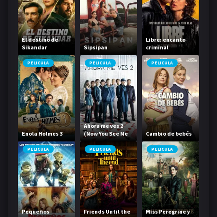
El destino de
Libre: encanto
Sikandar
Sipsipan
criminal
PELICULA
PELICULA
PELICULA
Ahora me ves 2
Enola Holmes 3
(Now You See Me
Cambio de bebés
2)
PELICULA
PELICULA
PELICULA
Pequeños
Friends Until the
Miss Peregrine y