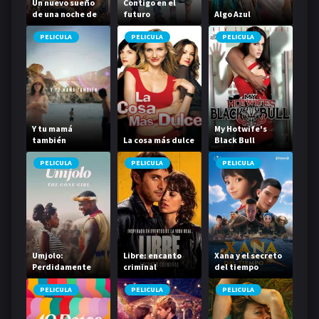
Un nuevo sueño
Contigo en el
de una noche de
futuro
Algo Azul
verano
PELICULA
PELICULA
PELICULA
Y tu mamá
My Hotwife's
también
La cosa más dulce
Black Bull
PELICULA
PELICULA
PELICULA
Umjolo:
Libre: encanto
Xana y el secreto
Perdidamente
criminal
del tiempo
enamorada
PELICULA
PELICULA
PELICULA