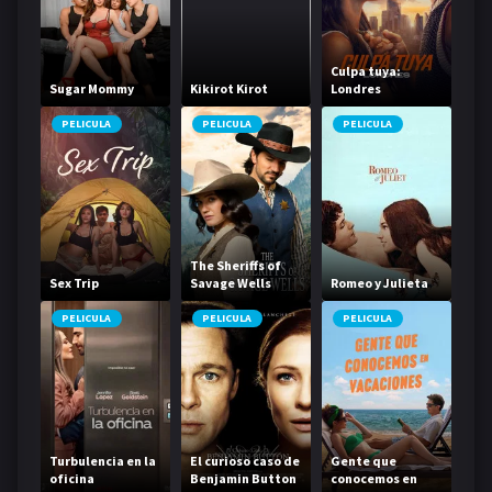
Culpa tuya:
Sugar Mommy
Kikirot Kirot
Londres
PELICULA
PELICULA
PELICULA
The Sheriffs of
Sex Trip
Savage Wells
Romeo y Julieta
PELICULA
PELICULA
PELICULA
Turbulencia en la
El curioso caso de
Gente que
oficina
Benjamin Button
conocemos en