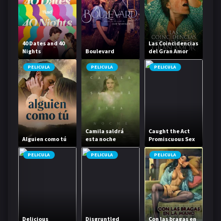
40 Dates and 40
Las Coincidencias
Nights
Boulevard
del Gran Amor
PELICULA
PELICULA
PELICULA
Camila saldrá
Caught the Act
Alguien como tú
esta noche
Promiscuous Sex
Life
PELICULA
PELICULA
PELICULA
Delicious
Disgruntled
Con las bragas en