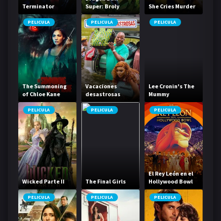
Terminator
Super: Broly
She Cries Murder
PELICULA
PELICULA
PELICULA
The Summoning
Vacaciones
Lee Cronin's The
of Chloe Kane
desastrosas
Mummy
PELICULA
PELICULA
PELICULA
El Rey León en el
Wicked Parte II
The Final Girls
Hollywood Bowl
PELICULA
PELICULA
PELICULA