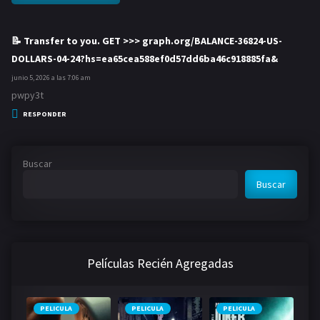
📝 Transfer to you. GET >>> graph.org/BALANCE-36824-US-
DOLLARS-04-24?hs=ea65cea588ef0d57dd6ba46c918885fa&
d
i
junio 5, 2026 a las 7:06 am
c
pwpy3t
e
RESPONDER
:
Buscar
Buscar
Películas Recién Agregadas
PELICULA
PELICULA
PELICULA