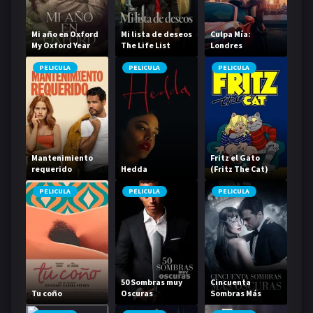
Mi año en Oxford
Mi lista de deseos
Culpa Mía:
My Oxford Year
The Life List
Londres
PELICULA
PELICULA
PELICULA
Mantenimiento
Fritz el Gato
requerido
Hedda
(Fritz The Cat)
PELICULA
PELICULA
PELICULA
50 Sombras muy
Cincuenta
Tu coño
Oscuras
Sombras Más
Oscuras