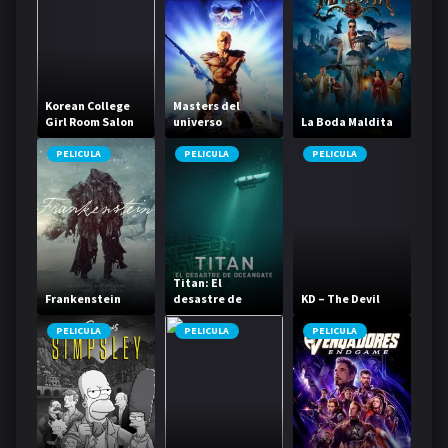
Korean College
Masters del
Girl Room Salon
universo
La Boda Maldita
PELICULA
PELICULA
PELICULA
Titan: El
Frankenstein
desastre de
KD – The Devil
OceanGate
PELICULA
PELICULA
PELICULA