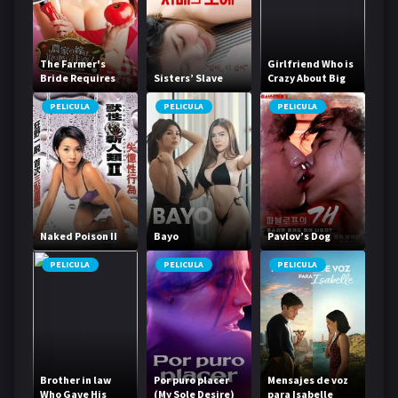
The Farmer's
Girlfriend Who is
Bride Requires
Sisters’ Slave
Crazy About Big
Care! Part 1:
Things
Angel Descends
PELICULA
PELICULA
PELICULA
Naked Poison II
Bayo
Pavlov’s Dog
PELICULA
PELICULA
PELICULA
Brother in law
Por puro placer
Mensajes de voz
Who Gave His
(My Sole Desire)
para Isabelle