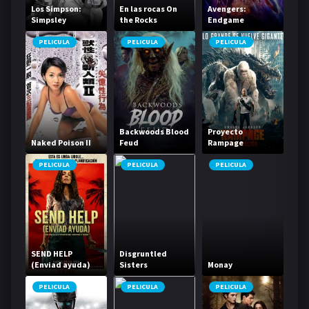
Los Simpson:
En las rocas On
Avengers:
Simpsley
the Rocks
Endgame
PELICULA
PELICULA
PELICULA
Backwoods Blood
Proyecto
Naked Poison II
Feud
Rampage
PELICULA
PELICULA
PELICULA
SEND HELP
Disgruntled
(Enviad ayuda)
Sisters
Monay
PELICULA
PELICULA
PELICULA