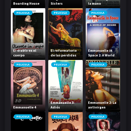
Boarding House
Sisters
la mano
Daughter
PELICULA
PELICULA
PELICULA
El diablo en el
El reformatorio
Emmanuelle in
cuerpo
de las perdidas
Space 2: A World
of Desire
PELICULA
PELICULA
PELICULA
Emmanuelle 3:
Emmanuelle 2: La
Emmanuelle 4
Adiós
antivirgen
Emmanuelle
PELICULA
PELICULA
PELICULA