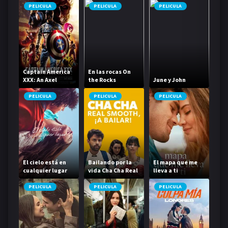
PELICULA
PELICULA
PELICULA
Captain America
En las rocas On
XXX: An Axel
the Rocks
June y John
Braun Parody
PELICULA
PELICULA
PELICULA
El cielo está en
Bailando por la
El mapa que me
cualquier lugar
vida Cha Cha Real
lleva a ti
Smooth
PELICULA
PELICULA
PELICULA