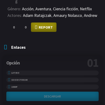
Género:
Acción
,
Aventura
,
Ciencia ficción
,
Netflix
Actores:
Adam Ratajczak
,
Amaury Nolasco
,
Andrew
Altonji
,
Andrew Lewis Caldwell
,
Andy Dominguez
,
Andy Milder
,
Anthony Anderson
,
Ashkan Kashanchi
,
REPORT
0
0
Benjamin Hoffman
,
Bernie Mac
,
Bob Stephenson
,
Brian Prescott
Enlaces
01
Opción
LATINO
GOODSTREAM
1080P
DESCARGAR