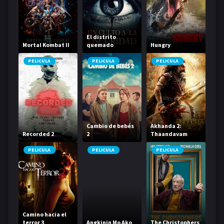
El distrito
Mortal Kombat II
quemado
Hungry
PELICULA
PELICULA
PELICULA
Cambio de bebés
Akhanda 2:
Recorded 2
2
Thaandavam
PELICULA
PELICULA
PELICULA
Camino hacia el
terror 3
Angkinin Mo Ako
The Christophers