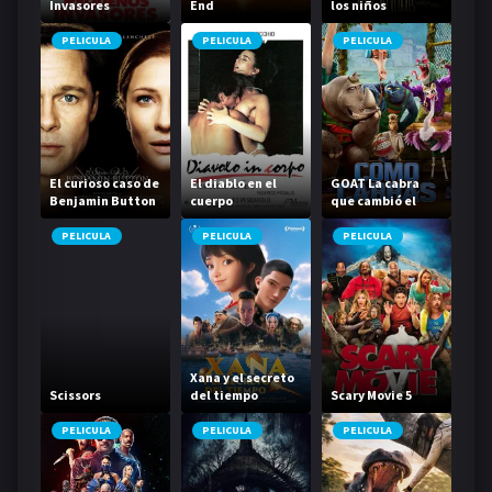
Invasores
End
los niños
peculiares
PELICULA
PELICULA
PELICULA
El curioso caso de
El diablo en el
GOAT La cabra
Benjamin Button
cuerpo
que cambió el
juego
PELICULA
PELICULA
PELICULA
Xana y el secreto
Scissors
del tiempo
Scary Movie 5
PELICULA
PELICULA
PELICULA