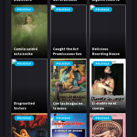
PELICULA
PELICULA
PELICULA
Camila saldrá
Caught the Act
Delicious
esta noche
Promiscuous Sex
Boarding House
Life
Daughter
PELICULA
PELICULA
PELICULA
Disgruntled
Con las bragas en
El diablo en el
Sisters
la mano
cuerpo
PELICULA
PELICULA
PELICULA