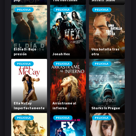
PELICULA
PELICULA
PELICULA
El Día D: Bajo
Una batalla tras
presión
Jonah Hex
otra
PELICULA
PELICULA
PELICULA
Ella McCay
Arrástrame al
Imperfectamente
infierno
Sharks In Prague
perfecta
PELICULA
PELICULA
PELICULA