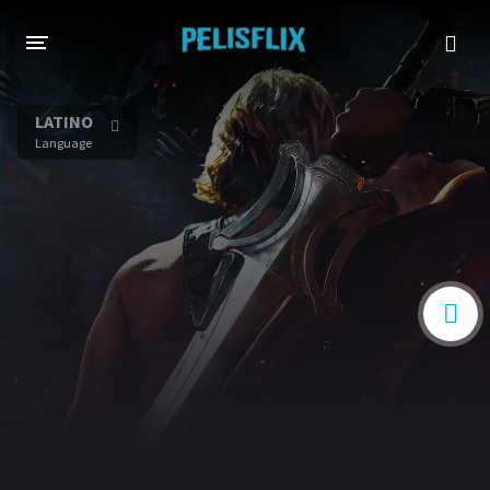
INICIO
LATINO
Language
TODAS LAS PELÍCULAS
AHORA EN TRANSMISIÓN
Netflix
Amazon
Disney
HBO-Max
Vivamax
Vix+Original
Marvel
DC
Hulu
Apple tv+