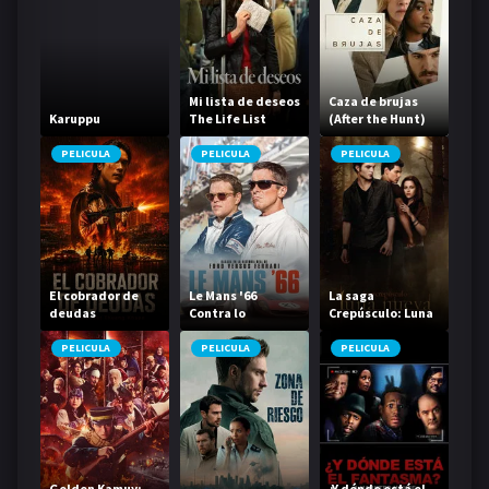
Mi lista de deseos
Caza de brujas
Karuppu
The Life List
(After the Hunt)
PELICULA
PELICULA
PELICULA
El cobrador de
Le Mans '66
La saga
deudas
Contra lo
Crepúsculo: Luna
imposible
nueva
PELICULA
PELICULA
PELICULA
Golden Kamuy:
¿Y dónde está el