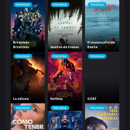
PELICULA
PELICULA
PELICULA
Bitelchús
El manuscrito de
Bitelchús
Sueños de trenes
Dante
PELICULA
PELICULA
PELICULA
La odisea
Hellboy
GOAT
PELICULA
PELICULA
PELICULA