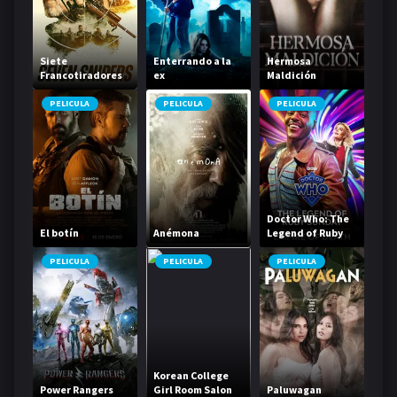
Siete
Enterrando a la
Hermosa
Francotiradores
ex
Maldición
PELICULA
PELICULA
PELICULA
Doctor Who: The
El botín
Anémona
Legend of Ruby
Sunday & Empire
of Death
PELICULA
PELICULA
PELICULA
Korean College
Power Rangers
Girl Room Salon
Paluwagan