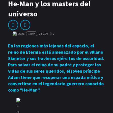
GÉNEROS
He-Man y los masters del
universo
Acción
Romance
Comedia
Drama
Erotica
Terror
7.6
2026
2h 21m
0
1080P
En las regiones más lejanas del espacio, el
reino de Eternia está amenazado por el villano
Skeletor y sus traviesos ejércitos de oscuridad.
Para salvar el reino de su padre y proteger las
vidas de sus seres queridos, el joven príncipe
Adam tiene que recuperar una espada mítica y
convertirse en el legendario guerrero conocido
como "He-Man".