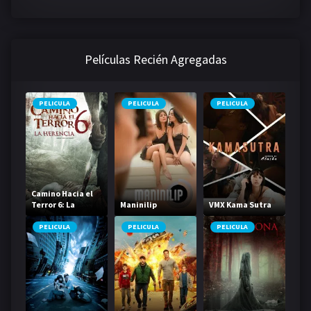
Películas Recién Agregadas
PELICULA
PELICULA
PELICULA
Camino Hacia el
Terror 6: La
Maninilip
VMX Kama Sutra
Herencia
PELICULA
PELICULA
PELICULA