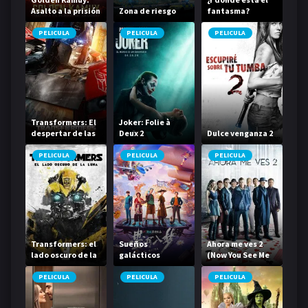
Asalto a la prisión
Zona de riesgo
fantasma?
de Abashiri
PELICULA
PELICULA
PELICULA
Transformers: El
Joker: Folie à
despertar de las
Deux 2
Dulce venganza 2
bestias
PELICULA
PELICULA
PELICULA
Transformers: el
Sueños
Ahora me ves 2
lado oscuro de la
galácticos
(Now You See Me
luna
2)
PELICULA
PELICULA
PELICULA