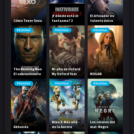
¿Y dónde está el
El Afinador Un
Cómo Tener Sexo
fantasma? 2
talento único
PELICULA
PELICULA
PELICULA
The Running Man
Mi año en Oxford
El sobreviviente
My Oxford Year
M3GAN
PELICULA
PELICULA
PELICULA
Niko 3: Más allá
Los colores del
Akhanda
de la Aurora
mal: Negro
Boreal