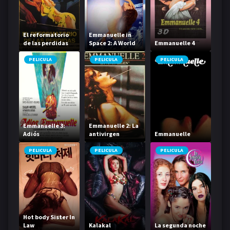
El reformatorio
Emmanuelle in
de las perdidas
Space 2: A World
Emmanuelle 4
of Desire
PELICULA
PELICULA
PELICULA
Emmanuelle 3:
Emmanuelle 2: La
Adiós
antivirgen
Emmanuelle
Emmanuelle
PELICULA
PELICULA
PELICULA
Hot body Sister In
Law
Kalakal
La segunda noche