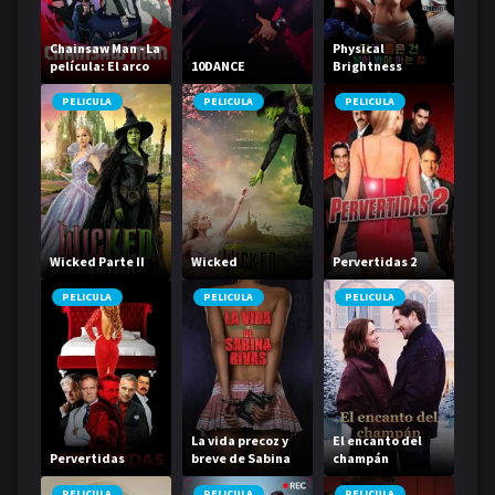
Chainsaw Man - La
Physical
película: El arco
10DANCE
Brightness
de Reze
Contest
PELICULA
PELICULA
PELICULA
Wicked Parte II
Wicked
Pervertidas 2
PELICULA
PELICULA
PELICULA
La vida precoz y
El encanto del
Pervertidas
breve de Sabina
champán
Rivas
PELICULA
PELICULA
PELICULA