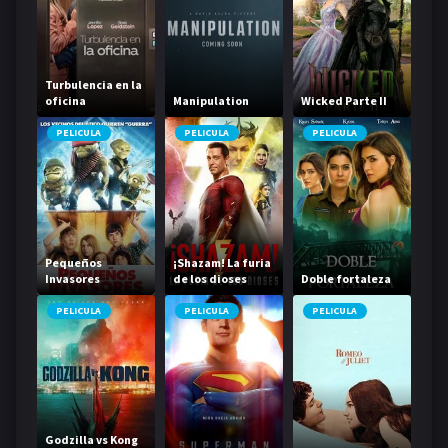
Turbulencia en la
oficina
Manipulation
Wicked Parte II
PELICULA
PELICULA
PELICULA
Pequeños
¡Shazam! La furia
Invasores
de los dioses
Doble fortaleza
PELICULA
PELICULA
PELICULA
Godzilla vs Kong