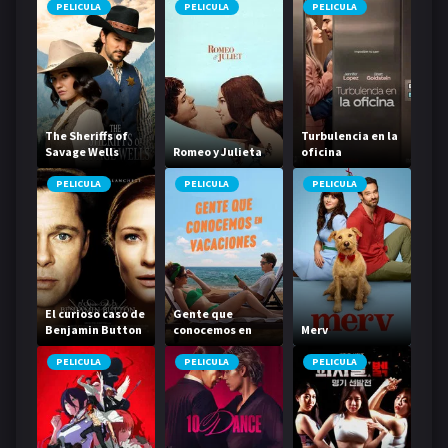
PELICULA
PELICULA
PELICULA
The Sheriffs of
Turbulencia en la
Savage Wells
Romeo y Julieta
oficina
PELICULA
PELICULA
PELICULA
El curioso caso de
Gente que
Benjamin Button
conocemos en
Merv
vacaciones
PELICULA
PELICULA
PELICULA