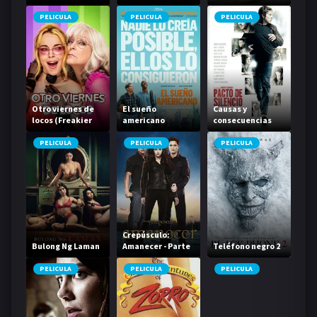
PELICULA
PELICULA
PELICULA
Otro viernes de
El sueño
Causas y
locos (Freakier
americano
consecuencias
Friday)
PELICULA
PELICULA
PELICULA
Crepúsculo:
Bulong Ng Laman
Amanecer - Parte
Teléfono negro 2
2
PELICULA
PELICULA
PELICULA