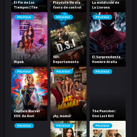
El Fin de Los
Playdate Un día
La maldición de
Tiempos (The
fuera de control
La Llorona
Happening)
PELICULA
PELICULA
PELICULA
SDI:
El Sorprendente
Hipak
Departamento
Hombre-Araña
secreto de
intervencion
PELICULA
PELICULA
PELICULA
Captain Marvel
The Punisher:
XXX: An Axel
¡Ay, mamá!
One Last Kill
Braun Parody
PELICULA
PELICULA
PELICULA