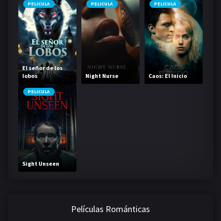
PELICULA
PELICULA
PELICULA
El señor de los
lobos
Night Nurse
Caos: El Inicio
PELICULA
Sight Unseen
Películas Románticas