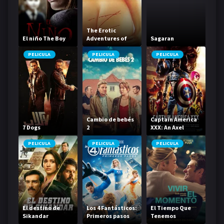
The Erotic
El niño The Boy
Adventures of
Sagaran
Zorro
PELICULA
PELICULA
PELICULA
Cambio de bebés
Captain America
7 Dogs
2
XXX: An Axel
Braun Parody
PELICULA
PELICULA
PELICULA
El destino de
Los 4 Fantásticos:
El Tiempo Que
Sikandar
Primeros pasos
Tenemos