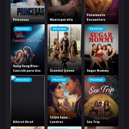
Passionate
Princesas
Muero por ella
Encounters
PELICULA
PELICULA
PELICULA
Song Sung Blue -
Canción para dos
Scandal Queen
Sugar Mommy
PELICULA
PELICULA
PELICULA
Culpa tuya:
Kikirot Kirot
Londres
Sex Trip