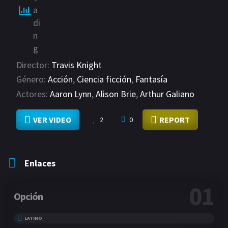
Director:
Travis Knight
Género:
Acción
,
Ciencia ficción
,
Fantasía
Actores:
Aaron Lynn
,
Alison Brie
,
Arthur Galiano
VER MÁS
VER VIDEO
REPORT
2
0
Enlaces
01
Opción
LATINO