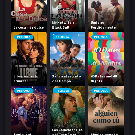
My Hotwife's
Umjolo:
La cosa más dulce
Black Bull
Perdidamente
enamorada
PELICULA
PELICULA
PELICULA
Libre: encanto
Xana y el secreto
40 Dates and 40
criminal
del tiempo
Nights
PELICULA
PELICULA
PELICULA
Las Coincidencias
Boulevard
del Gran Amor
Alguien como tú