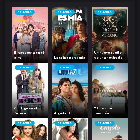
PELICULA
PELICULA
PELICULA
El caos está en el
Un nuevo sueño
aire
La culpa no es mía
de una noche de
verano
PELICULA
PELICULA
PELICULA
Contigo en el
Y tu mamá
futuro
Algo Azul
también
PELICULA
PELICULA
PELICULA