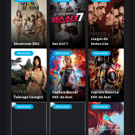
Juegos de
Showroom 2022
Sex Girl 7
Seducción
PELICULA
PELICULA
PELICULA
Captain Marvel
Captain America
Teenage Cavegirl
XXX: An Axel
XXX: An Axel
Braun Parody
Braun Parody
PELICULA
PELICULA
PELICULA