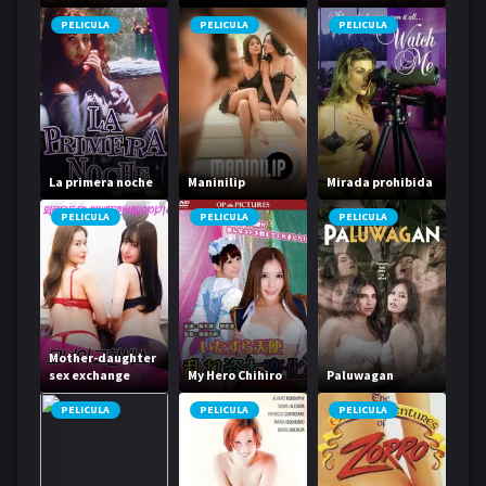
PELICULA
PELICULA
PELICULA
La primera noche
Maninilip
Mirada prohibida
PELICULA
PELICULA
PELICULA
Mother-daughter
sex exchange
My Hero Chihiro
Paluwagan
PELICULA
PELICULA
PELICULA