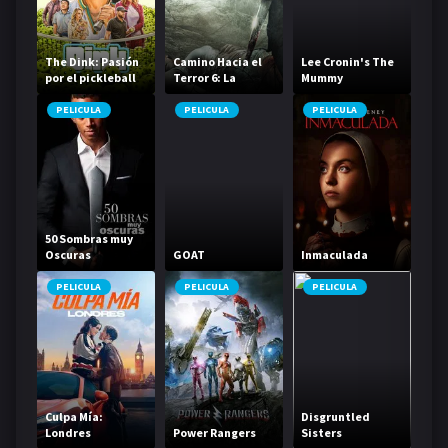
The Dink: Pasión
Camino Hacia el
Lee Cronin's The
por el pickleball
Terror 6: La
Mummy
Herencia
PELICULA
PELICULA
PELICULA
50 Sombras muy
Oscuras
GOAT
Inmaculada
PELICULA
PELICULA
PELICULA
Culpa Mía:
Disgruntled
Londres
Power Rangers
Sisters