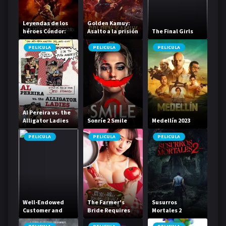
Leyendas de los
Golden Kamuy:
héroes Cóndor:
Asalto a la prisión
The Final Girls
Los valientes
de Abashiri
PELICULA
PELICULA
PELICULA
Al Pereira vs. the
Alligator Ladies
Sonríe 2 Smile
Medellín 2023
PELICULA
PELICULA
PELICULA
Well-Endowed
The Farmer's
Susurros
Customer and
Bride Requires
Mortales 2
Young Female
Care! Part 1: