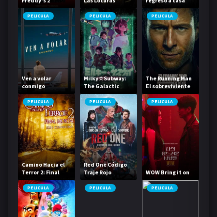
Freddy's 2
Las Locuras
regreso a casa
PELICULA
PELICULA
PELICULA
Ven a volar
Milky☆Subway:
The Running Man
conmigo
The Galactic
El sobreviviente
Limited Express -
La película
PELICULA
PELICULA
PELICULA
Camino Hacia el
Red One Código
Terror 2: Final
Traje Rojo
WOW Bring it on
mortal
PELICULA
PELICULA
PELICULA