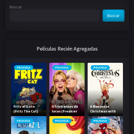
Buscar
Acción
Romance
Buscar
Comedia
Drama
Erotica
Terror
Películas Recién Agregadas
PELICULA
PELICULA
PELICULA
Fritz el Gato
Otro viernes de
A Nonsense
(Fritz The Cat)
locos (Freakier
Christmas with
Friday)
Sabrina
Carpenter
PELICULA
PELICULA
PELICULA