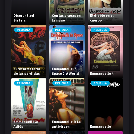
Disgruntled
Con las bragas en
El diablo en el
Sisters
la mano
cuerpo
PELICULA
PELICULA
PELICULA
El reformatorio
Emmanuelle in
de las perdidas
Space 2: A World
Emmanuelle 4
of Desire
PELICULA
PELICULA
PELICULA
Emmanuelle 3:
Emmanuelle 2: La
Adiós
antivirgen
Emmanuelle
Emmanuelle