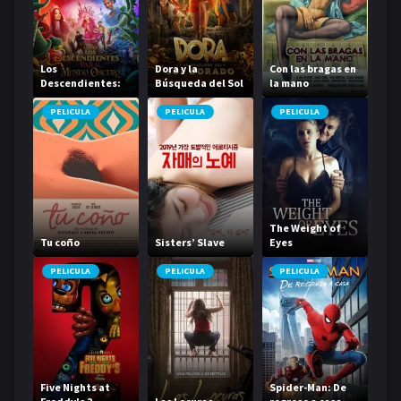
Los
Dora y la
Con las bragas en
Descendientes:
Búsqueda del Sol
la mano
viaje al mundo
Dorado
oscuro
PELICULA
PELICULA
PELICULA
The Weight of
Tu coño
Sisters’ Slave
Eyes
PELICULA
PELICULA
PELICULA
Five Nights at
Spider-Man: De