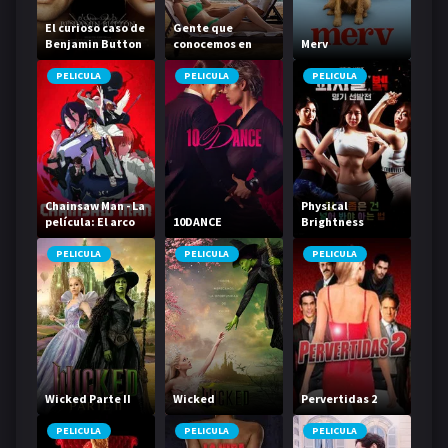
El curioso caso de
Gente que
Benjamin Button
conocemos en
Merv
vacaciones
PELICULA
PELICULA
PELICULA
Chainsaw Man - La
Physical
película: El arco
10DANCE
Brightness
de Reze
Contest
PELICULA
PELICULA
PELICULA
Wicked Parte II
Wicked
Pervertidas 2
PELICULA
PELICULA
PELICULA