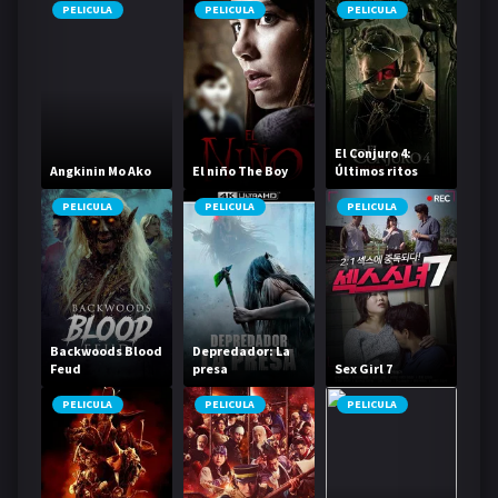
PELICULA
PELICULA
PELICULA
El Conjuro 4:
Angkinin Mo Ako
El niño The Boy
Últimos ritos
PELICULA
PELICULA
PELICULA
Backwoods Blood
Depredador: La
Feud
presa
Sex Girl 7
PELICULA
PELICULA
PELICULA