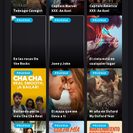
Captain Marvel
Captain America
Teenage Cavegirl
XXX: An Axel
XXX: An Axel
Braun Parody
Braun Parody
PELICULA
PELICULA
PELICULA
En las rocas On
El cielo está en
the Rocks
June y John
cualquier lugar
PELICULA
PELICULA
PELICULA
Bailando por la
El mapa que me
Mi año en Oxford
vida Cha Cha Real
lleva a ti
My Oxford Year
Smooth
PELICULA
PELICULA
PELICULA