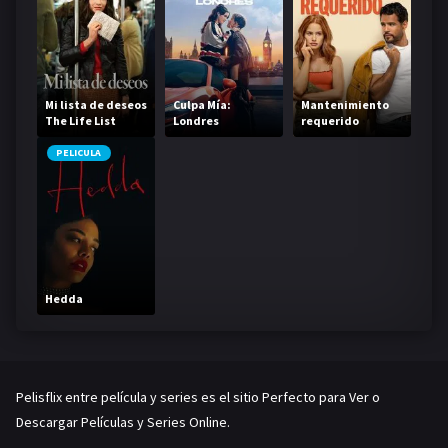
Mi lista de deseos
Culpa Mía:
Mantenimiento
The Life List
Londres
requerido
PELICULA
Hedda
Pelisflix entre película y series es el sitio Perfecto para Ver o
Descargar Películas y Series Online.