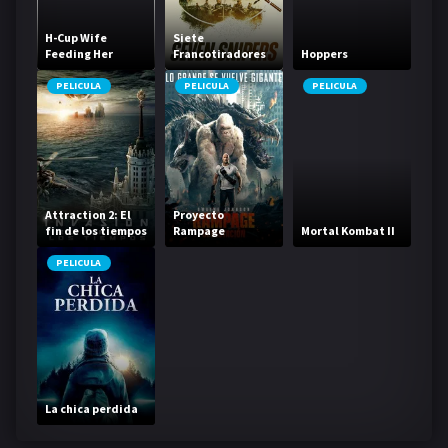
H-Cup Wife
Siete
Feeding Her
Francotiradores
Hoppers
Incompetent
Husband's Chest
PELICULA
PELICULA
PELICULA
Attraction 2: El
Proyecto
fin de los tiempos
Rampage
Mortal Kombat II
PELICULA
La chica perdida