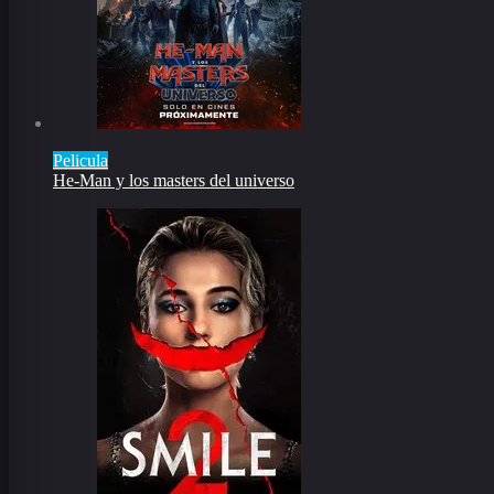
Pelicula
He-Man y los masters del universo