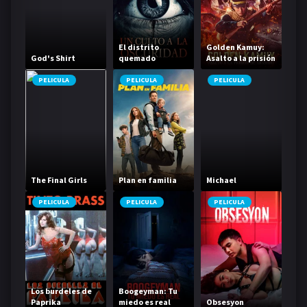
El distrito
Golden Kamuy:
God's Shirt
quemado
Asalto a la prisión
de Abashiri
PELICULA
PELICULA
PELICULA
The Final Girls
Plan en familia
Michael
PELICULA
PELICULA
PELICULA
Los burdeles de
Boogeyman: Tu
Paprika
miedo es real
Obsesyon