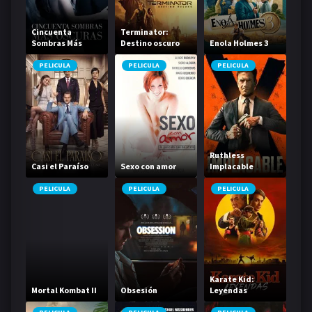
Cincuenta
Terminator:
Sombras Más
Destino oscuro
Enola Holmes 3
Oscuras
PELICULA
PELICULA
PELICULA
Ruthless
Casi el Paraíso
Sexo con amor
Implacable
PELICULA
PELICULA
PELICULA
Karate Kid:
Mortal Kombat II
Obsesión
Leyendas