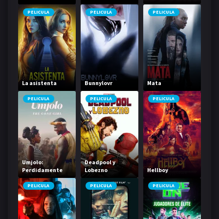
PELICULA
PELICULA
PELICULA
La asistenta
Bunnylovr
Mata
PELICULA
PELICULA
PELICULA
Umjolo:
Deadpool y
Perdidamente
Lobezno
Hellboy
enamorada
PELICULA
PELICULA
PELICULA