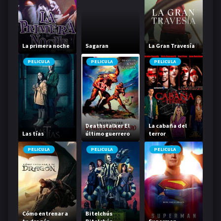
La primera noche
Sagaran
La Gran Travesía
PELICULA
PELICULA
PELICULA
Deathstalker El
La cabaña del
Las tías
último guerrero
terror
PELICULA
PELICULA
PELICULA
Cómo entrenar a
Bitelchús