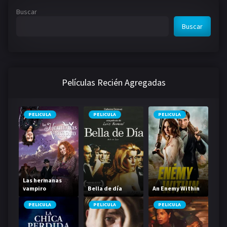
Buscar
Acción
Romance
Buscar
Comedia
Drama
Erotica
Terror
Películas Recién Agregadas
PELICULA
PELICULA
PELICULA
Las hermanas
vampiro
Bella de día
An Enemy Within
PELICULA
PELICULA
PELICULA