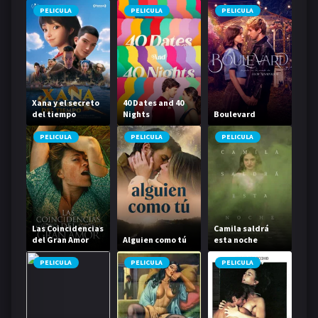
PELICULA
PELICULA
PELICULA
Xana y el secreto
40 Dates and 40
del tiempo
Nights
Boulevard
PELICULA
PELICULA
PELICULA
Las Coincidencias
Camila saldrá
del Gran Amor
Alguien como tú
esta noche
PELICULA
PELICULA
PELICULA