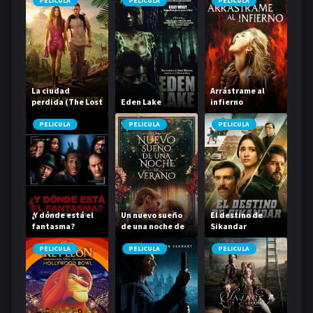
PELICULA
PELICULA
PELICULA
La ciudad
Arrástrame al
perdida (The Lost
Eden Lake
infierno
City)
PELICULA
PELICULA
PELICULA
¿Y dónde está el
Un nuevo sueño
El destino de
fantasma?
de una noche de
Sikandar
verano
PELICULA
PELICULA
PELICULA