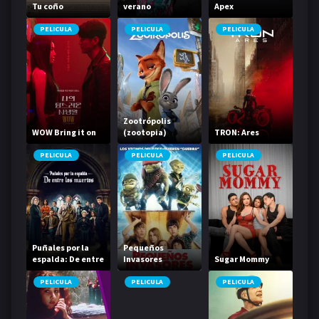
Tu coño
verano
Apex
PELICULA
PELICULA
PELICULA
Zootrópolis
WOW Bring it on
(zootopia)
TRON: Ares
PELICULA
PELICULA
PELICULA
Puñales por la
Pequeños
espalda: De entre
Invasores
Sugar Mommy
los muertos
PELICULA
PELICULA
PELICULA