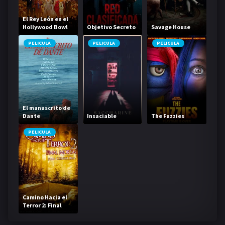
El Rey León en el
Hollywood Bowl
Objetivo Secreto
Savage House
PELICULA
PELICULA
PELICULA
El manuscrito de
Dante
Insaciable
The Fuzzies
PELICULA
Camino Hacia el
Terror 2: Final
mortal