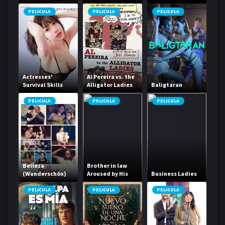
PELICULA
PELICULA
PELICULA
Actresses'
Al Pereira vs. the
Survival Skills
Alligator Ladies
Baligtaran
PELICULA
PELICULA
PELICULA
Belleza
Brother in law
(Wunderschön)
Aroused by His
Business Ladies
Sister in law
PELICULA
PELICULA
PELICULA