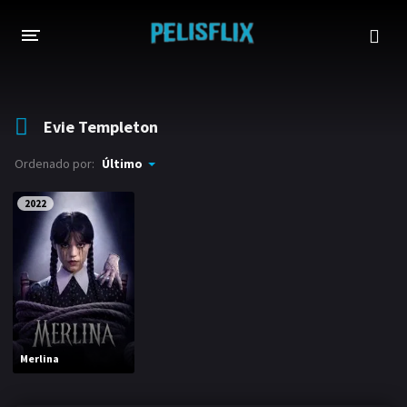
INICIO
TODAS LAS PELÍCULAS
Evie Templeton
AHORA EN TRANSMISIÓN
Ordenado por:
Último
2022
Netflix
Amazon
Disney
HBO-Max
Vivamax
Vix+Original
Marvel
DC
Hulu
Apple tv+
Merlina
GÉNEROS