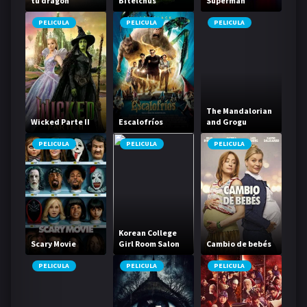
tu dragón
Bitelchús
Superman
PELICULA
PELICULA
PELICULA
The Mandalorian
Wicked Parte II
Escalofríos
and Grogu
PELICULA
PELICULA
PELICULA
Korean College
Scary Movie
Girl Room Salon
Cambio de bebés
PELICULA
PELICULA
PELICULA