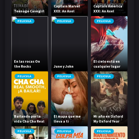
Captain Marvel
Captain America
Teenage Cavegirl
XXX: An Axel
XXX: An Axel
Braun Parody
Braun Parody
PELICULA
PELICULA
PELICULA
En las rocas On
El cielo está en
the Rocks
June y John
cualquier lugar
PELICULA
PELICULA
PELICULA
Bailando por la
El mapa que me
Mi año en Oxford
vida Cha Cha Real
lleva a ti
My Oxford Year
Smooth
PELICULA
PELICULA
PELICULA