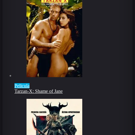
Pelicula
Tarzan-X: Shame of Jane