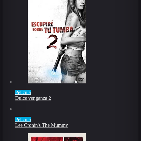
Pelicula
Dulce venganza 2
Pelicula
Lee Cronin's The Mummy