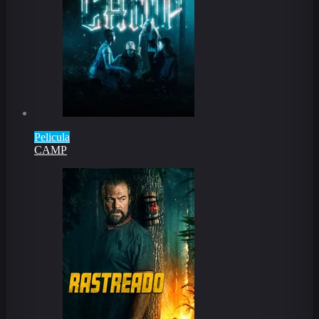
Pelicula
CAMP