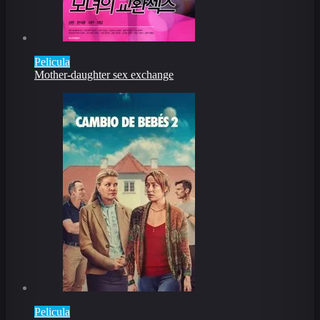
Pelicula
Mother-daughter sex exchange
Pelicula