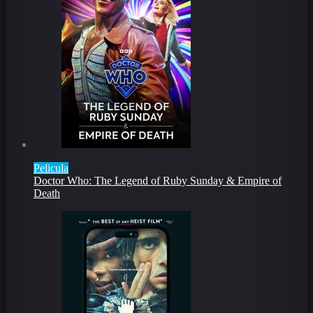
Pelicula
Doctor Who: The Legend of Ruby Sunday & Empire of
Death