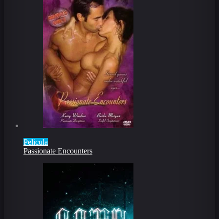
Pelicula
Passionate Encounters