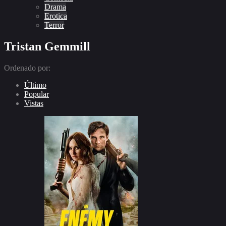
Drama
Erotica
Terror
Tristan Gemmill
Ordenado por:
Último
Popular
Vistas