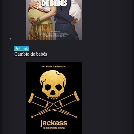
Pelicula
Cambio de bebés