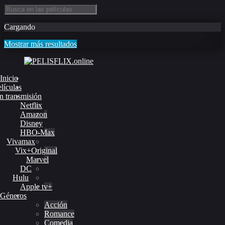
Cargando
Mostrar más resultados
Inicio
lículas
n transmisión
Netflix
Amazon
Disney
HBO-Max
Vivamax
Vix+Original
Marvel
DC
Hulu
Apple tv+
Géneros
Acción
Romance
Comedia