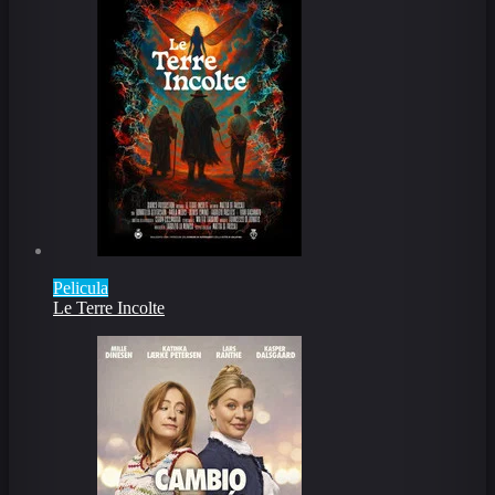
Pelicula
Le Terre Incolte