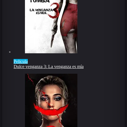
Pelicula
Dulce venganza 3: La venganza es mía