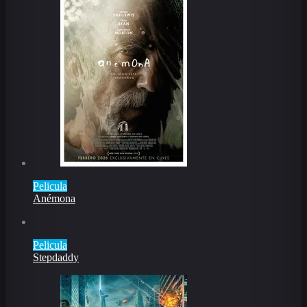
Pelicula
Anémona
Pelicula
Stepdaddy