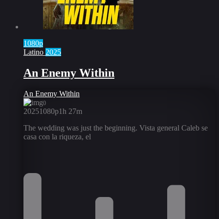
1080p
Latino
2025
An Enemy Within
An Enemy Within
0
2025
1080p
1h 27m
The wedding was just the beginning. Vista general Caleb se
casa con la riqueza, el