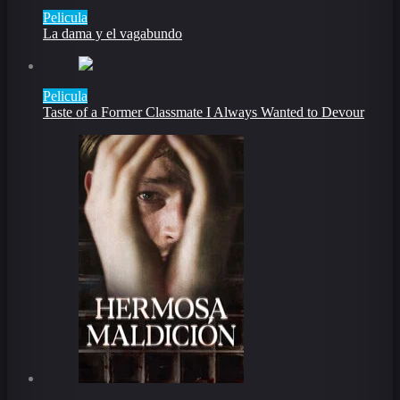
Pelicula
La dama y el vagabundo
Pelicula
Taste of a Former Classmate I Always Wanted to Devour