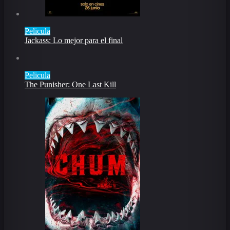
Pelicula
Jackass: Lo mejor para el final
Pelicula
The Punisher: One Last Kill