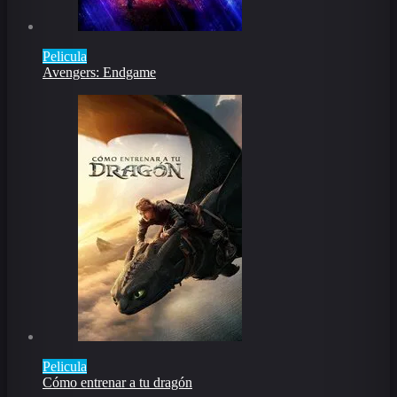
Pelicula
Avengers: Endgame
Pelicula
Cómo entrenar a tu dragón