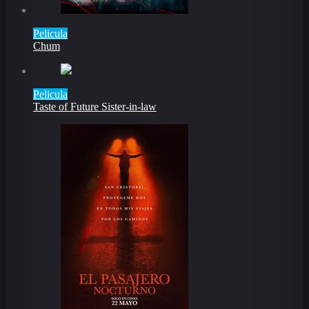
Pelicula
Chum
Pelicula
Taste of Future Sister-in-law