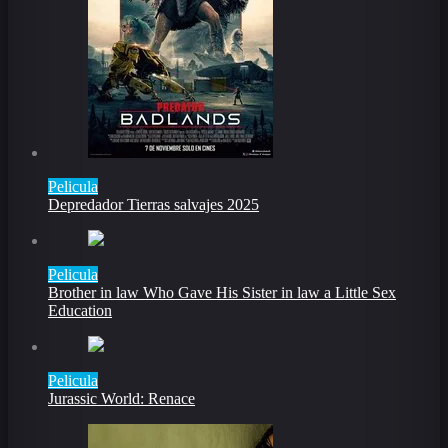
Pelicula
Depredador Tierras salvajes 2025
Pelicula
Brother in law Who Gave His Sister in law a Little Sex
Education
Pelicula
Jurassic World: Renace