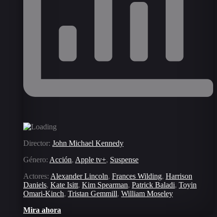
Director:
John Michael Kennedy
Género:
Acción
,
Apple tv+
,
Suspense
Actores:
Alexander Lincoln
,
Frances Wilding
,
Harrison
Daniels
,
Kate Isitt
,
Kim Spearman
,
Patrick Baladi
,
Toyin
Omari-Kinch
,
Tristan Gemmill
,
William Moseley
Mira ahora