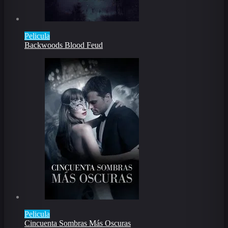
Pelicula
Backwoods Blood Feud
Pelicula
Cincuenta Sombras Más Oscuras