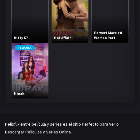
Pervert Married
Kitty K7
Hot Affair
Woman Part
Timer Who Was
Trained By A Big
PELICULA
Robber
Hipak
Pelisflix entre película y series es el sitio Perfecto para Ver o
Descargar Películas y Series Online.