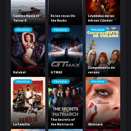
Camino Hacia el
En las rocas On
Leyendas de los
Terror 4
the Rocks
héroes Cóndor:
Los valientes
PELICULA
PELICULA
PELICULA
Campamento de
Kalakal
GTMAX
verano
PELICULA
PELICULA
PELICULA
The Secrets of
La Familia
the Matriarch
Skincare