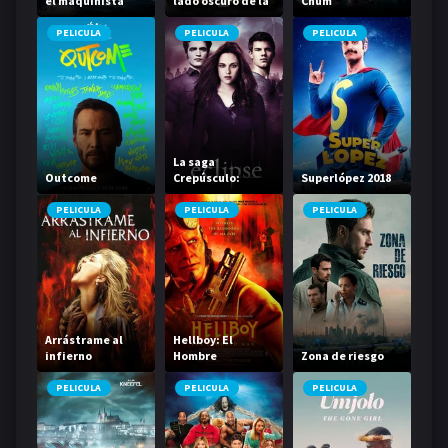
el maquinista
lado oscuro de la
Chum
luna
PELICULA
PELICULA
PELICULA
La saga
Outcome
Crepúsculo:
Superlópez 2018
Eclipse
PELICULA
PELICULA
PELICULA
Arrástrame al
Hellboy: El
infierno
Hombre
Zona de riesgo
Retorcido
PELICULA
PELICULA
PELICULA