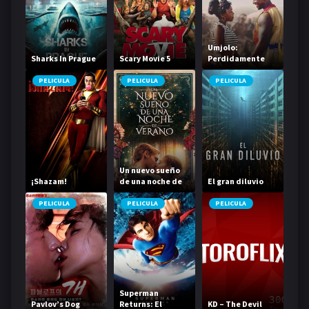
Umjolo:
Sharks In Prague
Scary Movie 5
Perdidamente
enamorada
PELICULA
PELICULA
PELICULA
Un nuevo sueño
¡Shazam!
de una noche de
El gran diluvio
verano
PELICULA
PELICULA
PELICULA
Superman
Pavlov’s Dog
Returns: El
KD – The Devil