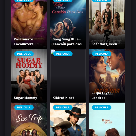
Passionate
Song Sung Blue -
Encounters
Canción para dos
Scandal Queen
PELICULA
PELICULA
PELICULA
Culpa tuya:
Sugar Mommy
Kikirot Kirot
Londres
PELICULA
PELICULA
PELICULA