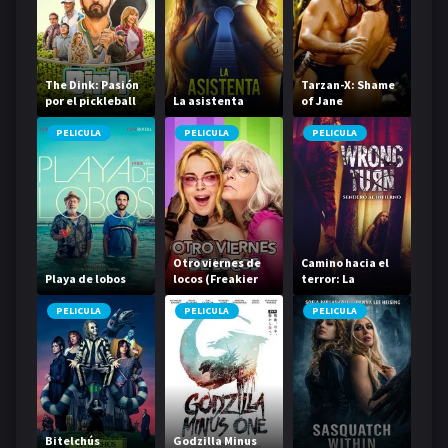
The Dink: Pasión
Tarzan-X: Shame
por el pickleball
La asistenta
of Jane
PELICULA
PELICULA
PELICULA
Otro viernes de
Camino hacia el
Playa de lobos
locos (Freakier
terror: La
Friday)
Fundación
PELICULA
PELICULA
PELICULA
Bitelchús
Godzilla Minus