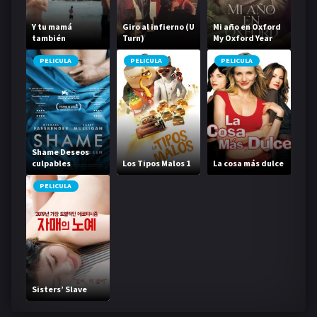
Y tu mamá
Giro al infierno (U
Mi año en Oxford
también
Turn)
My Oxford Year
PELICULA
PELICULA
PELICULA
Shame Deseos
culpables
Los Tipos Malos 1
La cosa más dulce
PELICULA
Sisters’ Slave