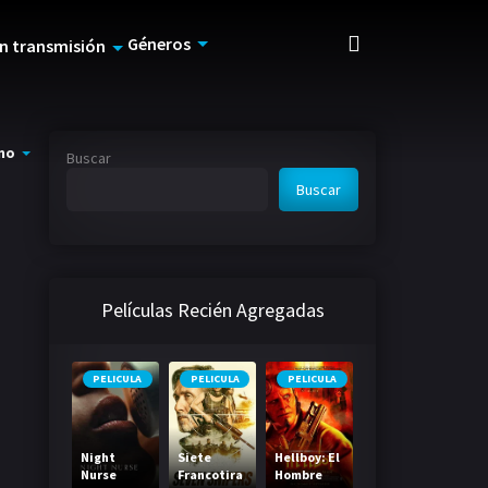
Géneros
n transmisión
mo
Buscar
Buscar
Películas Recién Agregadas
PELICULA
PELICULA
PELICULA
Night
Siete
Hellboy: El
Nurse
Francotira
Hombre