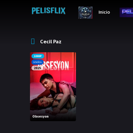
Inicio
Cecil Paz
1080P
SPAŃOL
2025
Obsesyon