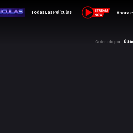
Todas Las Películas
Ahora e
Netflix
Amazon
Ordenado por:
Últi
Disney
HBO-Max
Vivamax
Vix+Original
Marvel
DC
Hulu