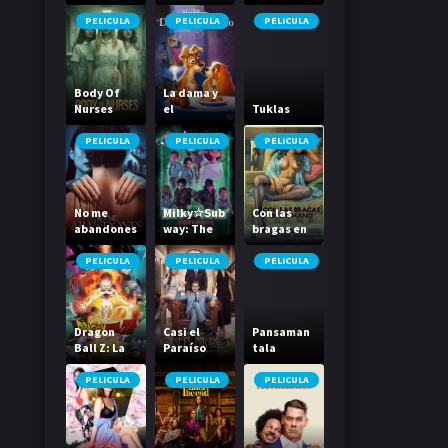
PELICULA
PELICULA
PELICULA
Body Of
La dama y
Nurses
el
Tuklas
vagabundo
PELICULA
PELICULA
PELICULA
No me
Milky☆Sub
Con las
abandones
way: The
bragas en
Galactic
la mano
Limited
PELICULA
PELICULA
PELICULA
Express -
La película
Dragon
Casi el
Pansaman
Ball Z: La
Paraíso
tala
resurrecci
ón de F
PELICULA
PELICULA
PELICULA