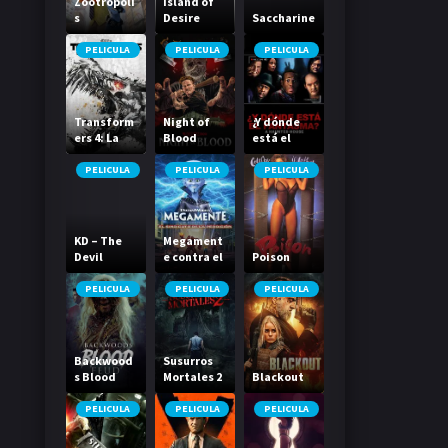
Zootrópoli
Island of
s
Desire
Saccharine
(zootopia)
PELICULA
PELICULA
PELICULA
Transform
Night of
¿Y dónde
ers 4: La
Blood
está el
Era de la
fantasma?
Extinción
PELICULA
PELICULA
PELICULA
KD – The
Megament
Devil
e contra el
Poison
sindicato
de la
PELICULA
PELICULA
PELICULA
perdición
Backwood
Susurros
s Blood
Mortales 2
Blackout
Feud
PELICULA
PELICULA
PELICULA