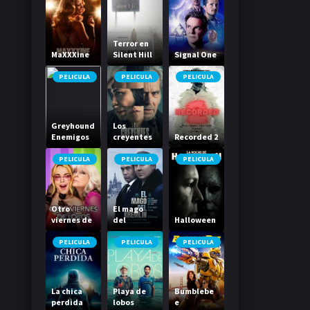
Law Origin
Terror en
MaXXXine
Silent Hill
Signal One
PELICULA
PELICULA
PELICULA
Greyhound
Los
Enemigos
creyentes
Recorded 2
bajo el mar
PELICULA
PELICULA
PELICULA
Otro
El mago
viernes de
del
Halloween
locos
Kremlin
(Freakier
PELICULA
PELICULA
PELICULA
Friday)
La chica
Playa de
Bumblebe
perdida
lobos
e