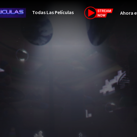
Todas Las Películas
Ahora e
Netflix
Amazon
Disney
HBO-Max
Vivamax
Vix+Original
Marvel
DC
Hulu