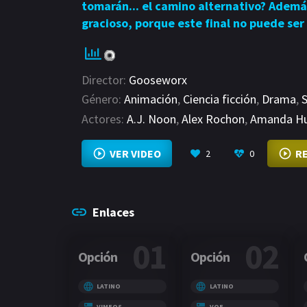
tomarán... el camino alternativo? Adem
gracioso, porque este final no puede ser
Director:
Gooseworx
Género:
Animación
,
Ciencia ficción
,
Drama
,
Actores:
A.J. Noon
,
Alex Rochon
,
Amanda Hu
VER VIDEO
R
2
0
Enlaces
01
02
Opción
Opción
LATINO
LATINO
VIMEOS
VOE