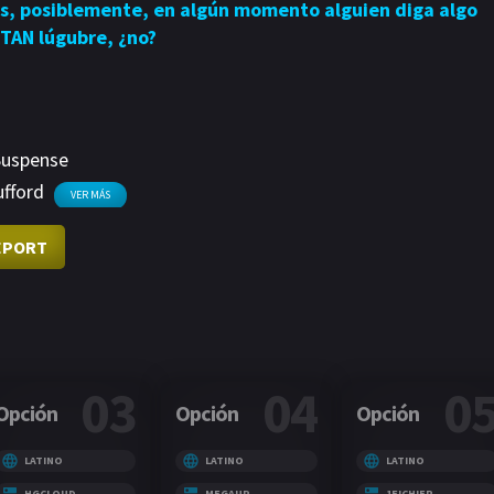
ás, posiblemente, en algún momento alguien diga algo
 TAN lúgubre, ¿no?
Suspense
fford
VER MÁS
EPORT
03
04
0
Opción
Opción
Opción
LATINO
LATINO
LATINO
HGCLOUD
MEGAUP
1FICHIER