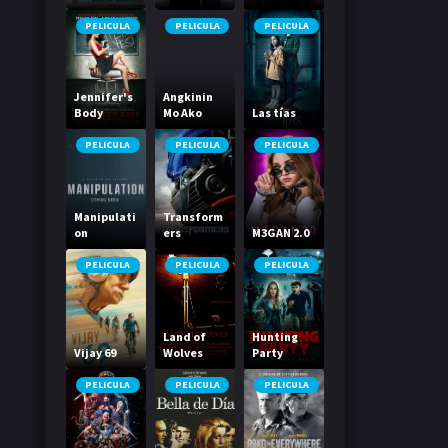
la mano
champán
PELICULA
PELICULA
PELICULA
Jennifer's
Angkinin
Body
Mo Ako
Las tías
PELICULA
PELICULA
PELICULA
Manipulati
Transform
on
ers
M3GAN 2.0
PELICULA
PELICULA
PELICULA
Land of
Hunting
Vijay 69
Wolves
Party
PELICULA
PELICULA
PELICULA