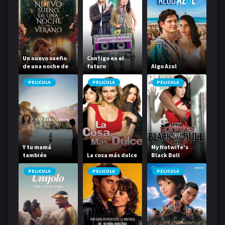
Un nuevo sueño
Contigo en el
de una noche de
futuro
Algo Azul
verano
PELICULA
PELICULA
PELICULA
Y tu mamá
My Hotwife's
también
La cosa más dulce
Black Bull
PELICULA
PELICULA
PELICULA