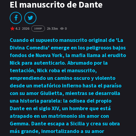
GÉNEROS
El manuscrito de Dante
Acción
Romance
Comedia
Drama
4.2
2026
2h 33m
0
1080P
Erotica
Terror
Cuando el supuesto manuscrito original de 'La
Divina Comedia' emerge en los peligrosos bajos
fondos de Nueva York, la mafia llama al erudito
Nick para autenticarlo. Abrumado por la
tentación, Nick roba el manuscrito,
emprendiendo un camino oscuro y violento
desde un metafórico infierno hasta el paraíso
con su amor Giulietta, mientras se desarrolla
una historia paralela: la odisea del propio
Dante en el siglo XIV, un hombre que está
atrapado en un matrimonio sin amor con
Gemma. Dante escapa a Sicilia y crea su obra
más grande, inmortalizando a su amor