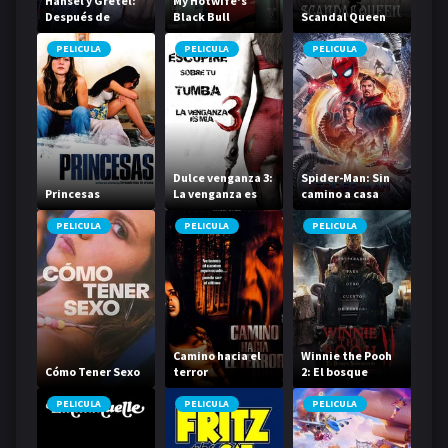
Hansel y Gretel:
My Hotwife's
Después de
Black Bull
Scandal Queen
Siempre
PELICULA
PELICULA
PELICULA
Dulce venganza 3:
Spider-Man: Sin
Princesas
La venganza es
camino a casa
mía
PELICULA
PELICULA
PELICULA
Camino hacia el
Winnie the Pooh
Cómo Tener Sexo
terror
2: El bosque
sangriento 2024
PELICULA
PELICULA
PELICULA