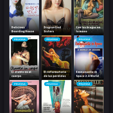
Delicious
Disgruntled
Con las bragas en
Boarding House
Sisters
la mano
Daughter
PELICULA
PELICULA
PELICULA
El diablo en el
El reformatorio
Emmanuelle in
cuerpo
de las perdidas
Space 2: A World
of Desire
PELICULA
PELICULA
PELICULA