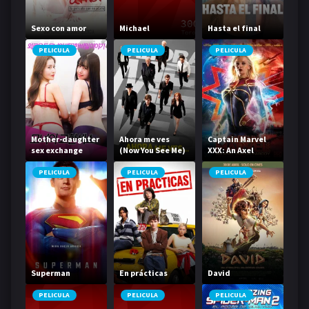
Sexo con amor
Michael
Hasta el final
PELICULA
PELICULA
PELICULA
Mother-daughter
Ahora me ves
Captain Marvel
sex exchange
(Now You See Me)
XXX: An Axel
Braun Parody
PELICULA
PELICULA
PELICULA
Superman
En prácticas
David
PELICULA
PELICULA
PELICULA