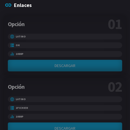
Enlaces
01
Opción
LATINO
OK
1080P
DESCARGAR
02
Opción
LATINO
1FICHIER
1080P
DESCARGAR