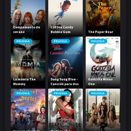
Campamento de
Cotton Candy
verano
Bubble Gum
The Paper Bear
PELICULA
PELICULA
PELICULA
La momia The
Song Sung Blue -
Godzilla Minus
Mummy
Canción para dos
One
PELICULA
PELICULA
PELICULA