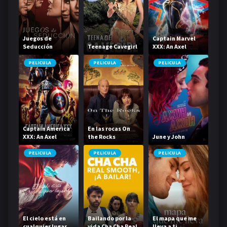
Juegos de
Captain Marvel
Seducción
Teenage Cavegirl
XXX: An Axel
Braun Parody
PELICULA
PELICULA
PELICULA
Captain America
En las rocas On
XXX: An Axel
the Rocks
June y John
Braun Parody
PELICULA
PELICULA
PELICULA
El cielo está en
Bailando por la
El mapa que me
cualquier lugar
vida Cha Cha Real
lleva a ti