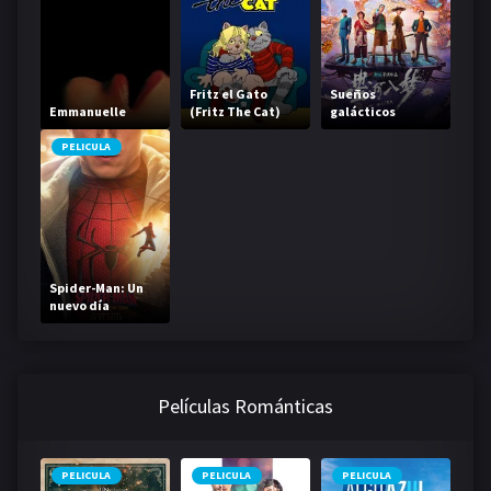
Fritz el Gato
Sueños
Emmanuelle
(Fritz The Cat)
galácticos
PELICULA
Spider-Man: Un
nuevo día
Películas Románticas
PELICULA
PELICULA
PELICULA