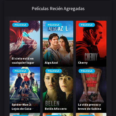
Películas Recién Agregadas
PELICULA
PELICULA
PELICULA
El cielo está en
cualquier lugar
Algo Azul
Cherry
PELICULA
PELICULA
PELICULA
Spider-Man 2:
La vida precoz y
Lejos de Casa
Belén Año cero
breve de Sabina
Rivas