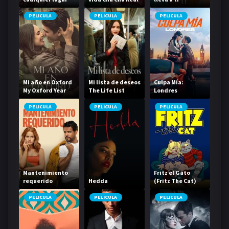
Smooth
PELICULA
PELICULA
PELICULA
Mi año en Oxford
Mi lista de deseos
Culpa Mía:
My Oxford Year
The Life List
Londres
PELICULA
PELICULA
PELICULA
Mantenimiento
Fritz el Gato
requerido
Hedda
(Fritz The Cat)
PELICULA
PELICULA
PELICULA