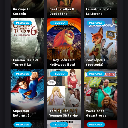
Un Viaje Al
Deathstalker II:
La maldición de
Corazón
Duel of the
La Llorona
Titans
PELICULA
PELICULA
PELICULA
Camino Hacia el
El Rey León en el
Zootrópolis
Terror 6: La
Hollywood Bowl
(zootopia)
Herencia
PELICULA
PELICULA
PELICULA
Superman
Taming The
Vacaciones
Returns: El
Younger Sister-in-
desastrosas
regreso
Law Origin
PELICULA
PELICULA
PELICULA