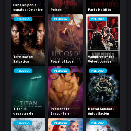
Puñales por la
espalda: De entre
Poison
Parto Maldito
los muertos
PELICULA
PELICULA
PELICULA
Terminator:
Vampires of the
Salvation
Power of Love
Velvet Lounge
PELICULA
PELICULA
PELICULA
Titan: El
Passionate
Mortal Kombat:
desastre de
Encounters
Aniquilación
OceanGate
PELICULA
PELICULA
PELICULA