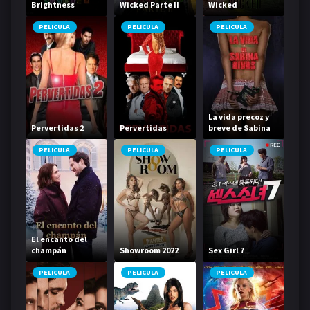
Brightness
Wicked Parte II
Wicked
Contest
PELICULA
PELICULA
PELICULA
La vida precoz y
Pervertidas 2
Pervertidas
breve de Sabina
Rivas
PELICULA
PELICULA
PELICULA
El encanto del
champán
Showroom 2022
Sex Girl 7
PELICULA
PELICULA
PELICULA