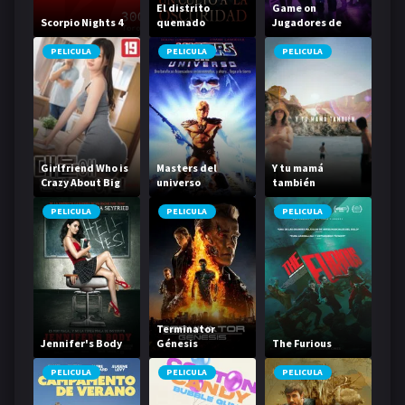
El distrito
Game on
Scorpio Nights 4
quemado
Jugadores de
élite
PELICULA
PELICULA
PELICULA
Girlfriend Who is
Masters del
Y tu mamá
Crazy About Big
universo
también
Things
PELICULA
PELICULA
PELICULA
Terminator
Jennifer's Body
Génesis
The Furious
PELICULA
PELICULA
PELICULA