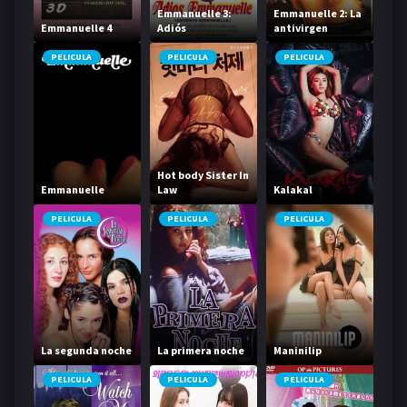
Emmanuelle 3:
Emmanuelle 2: La
Emmanuelle 4
Adiós
antivirgen
Emmanuelle
PELICULA
PELICULA
PELICULA
Hot body Sister In
Emmanuelle
Law
Kalakal
PELICULA
PELICULA
PELICULA
La segunda noche
La primera noche
Maninilip
PELICULA
PELICULA
PELICULA