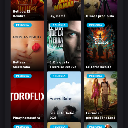
Hellboy: El
Hombre
¡Ay, mamá!
Mirada prohibida
Retorcido
PELICULA
PELICULA
PELICULA
Belleza
El Día que la
Americana
Tierra se Detuvo
Le Terre Incolte
PELICULA
PELICULA
PELICULA
Lo siento, bebé
La ciudad
Pinay Kamasutra
2025
perdida (The Lost
City)
PELICULA
PELICULA
PELICULA