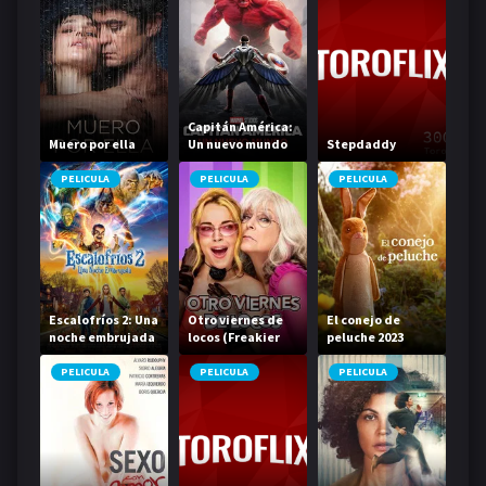
Capitán América:
Muero por ella
Un nuevo mundo
Stepdaddy
PELICULA
PELICULA
PELICULA
Escalofríos 2: Una
Otro viernes de
El conejo de
noche embrujada
locos (Freakier
peluche 2023
Friday)
PELICULA
PELICULA
PELICULA