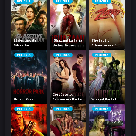
PELICULA
PELICULA
PELICULA
El destino de
¡Shazam! La furia
The Erotic
Sikandar
de los dioses
Adventures of
Zorro
PELICULA
PELICULA
PELICULA
Crepúsculo:
Horror Park
Amanecer - Parte
Wicked Parte II
1
PELICULA
PELICULA
PELICULA