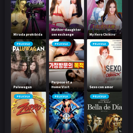
Mother-daughter
Mirada prohibida
sex exchange
My Hero Chihiro
PELICULA
PELICULA
PELICULA
Purpose of a
Paluwagan
Home Visit
Sexo con amor
PELICULA
PELICULA
PELICULA