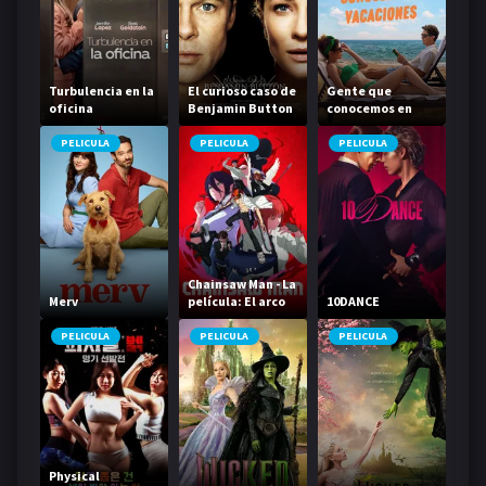
Turbulencia en la
El curioso caso de
Gente que
oficina
Benjamin Button
conocemos en
vacaciones
PELICULA
PELICULA
PELICULA
Chainsaw Man - La
Merv
película: El arco
10DANCE
de Reze
PELICULA
PELICULA
PELICULA
Physical