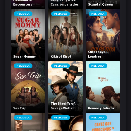
Encounters
Canción para dos
Scandal Queen
PELICULA
PELICULA
PELICULA
Culpa tuya:
Sugar Mommy
Kikirot Kirot
Londres
PELICULA
PELICULA
PELICULA
The Sheriffs of
Sex Trip
Savage Wells
Romeo y Julieta
PELICULA
PELICULA
PELICULA