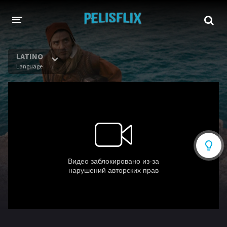
INICIO
LATINO
Language
TODAS LAS PELÍCULAS
AHORA EN TRANSMISIÓN
Netflix
Amazon
Disney
HBO-Max
Vivamax
Vix+Original
Marvel
DC
Hulu
Apple tv+