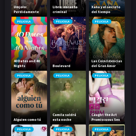
Umjolo:
Libre: encanto
Xana y el secreto
Perdidamente
criminal
del tiempo
enamorada
PELICULA
PELICULA
PELICULA
40 Dates and 40
Las Coincidencias
Nights
Boulevard
del Gran Amor
PELICULA
PELICULA
PELICULA
Camila saldrá
Caught the Act
Alguien como tú
esta noche
Promiscuous Sex
Life
PELICULA
PELICULA
PELICULA