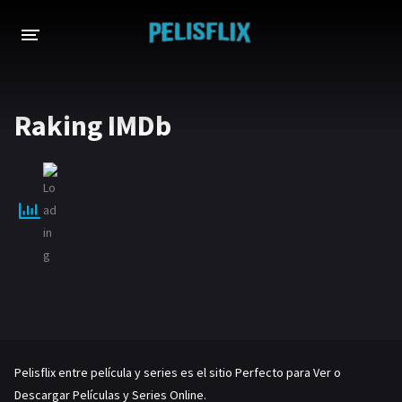
INICIO
Raking IMDb
TODAS LAS PELÍCULAS
AHORA EN TRANSMISIÓN
Netflix
Amazon
Disney
HBO-Max
Vivamax
Vix+Original
Marvel
DC
Hulu
Apple tv+
Pelisflix entre película y series es el sitio Perfecto para Ver o
Descargar Películas y Series Online.