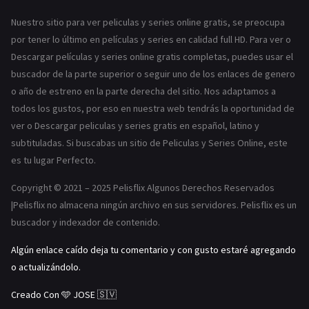
GÉNEROS
Nuestro sitio para ver peliculas y series online gratis, se preocupa
Acción
Romance
por tener lo último en películas y series en calidad full HD. Para ver o
Descargar películas y series online gratis completas, puedes usar el
Comedia
Drama
buscador de la parte superior o seguir uno de los enlaces de genero
Erotica
Terror
o año de estreno en la parte derecha del sitio. Nos adaptamos a
todos los gustos, por eso en nuestra web tendrás la oportunidad de
ver o Descargar peliculas y series gratis en español, latino y
subtituladas. Si buscabas un sitio de Peliculas y Series Online, este
es tu lugar Perfecto.
Copyright © 2021 – 2025 Pelisflix Algunos Derechos Reservados
|Pelisflix no almacena ningún archivo en sus servidores. Pelisflix es un
buscador y indexador de contenido.
Algún enlace caído deja tu comentario y con gusto estaré agregando
o actualizándolo.
Creado Con 🩵 JOSE 🇸🇻