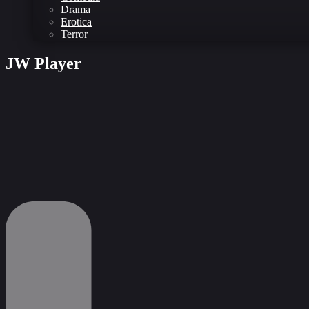
Drama
Erotica
Terror
JW Player