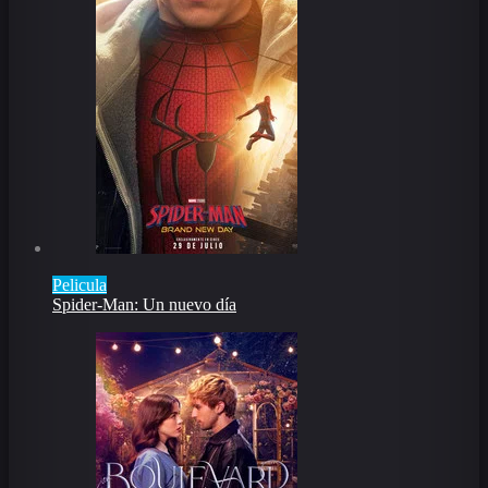
Pelicula
Spider-Man: Un nuevo día