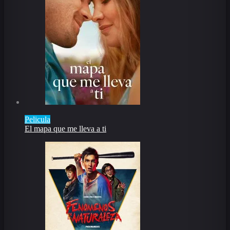
Pelicula
El mapa que me lleva a ti