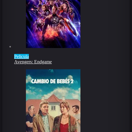
Pelicula
Avengers: Endgame