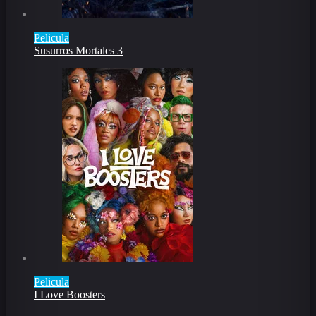
Pelicula
Susurros Mortales 3
Pelicula
I Love Boosters