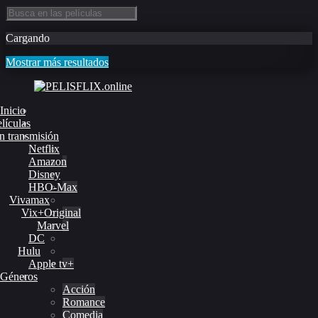
Cargando
Mostrar más resultados
Inicio
lículas
n transmisión
Netflix
Amazon
Disney
HBO-Max
Vivamax
Vix+Original
Marvel
DC
Hulu
Apple tv+
Géneros
Acción
Romance
Comedia