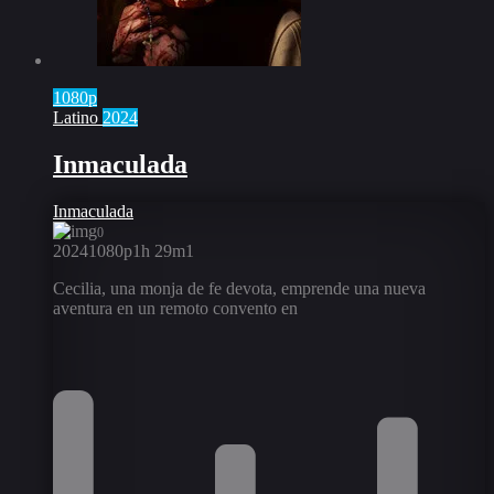
1080p
Latino
2024
Inmaculada
Inmaculada
0
2024
1080p
1h 29m
1
Cecilia, una monja de fe devota, emprende una nueva
aventura en un remoto convento en