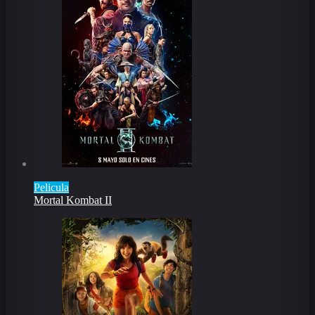
Pelicula
Mortal Kombat II