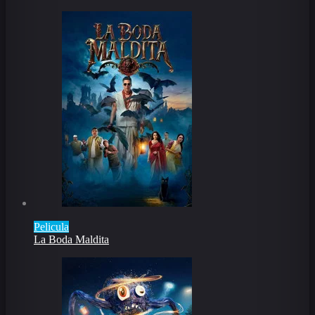
Pelicula
La Boda Maldita