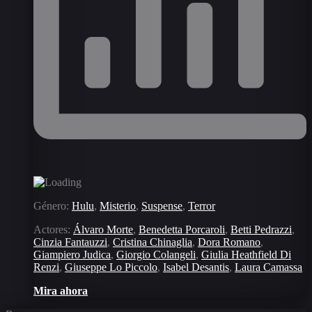
Género:
Hulu
,
Misterio
,
Suspense
,
Terror
Actores:
Álvaro Morte
,
Benedetta Porcaroli
,
Betti Pedrazzi
,
Cinzia Fantauzzi
,
Cristina Chinaglia
,
Dora Romano
,
Giampiero Judica
,
Giorgio Colangeli
,
Giulia Heathfield Di
Renzi
,
Giuseppe Lo Piccolo
,
Isabel Desantis
,
Laura Camassa
Mira ahora