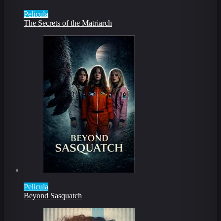
Pelicula
The Secrets of the Matriarch
Pelicula
Beyond Sasquatch