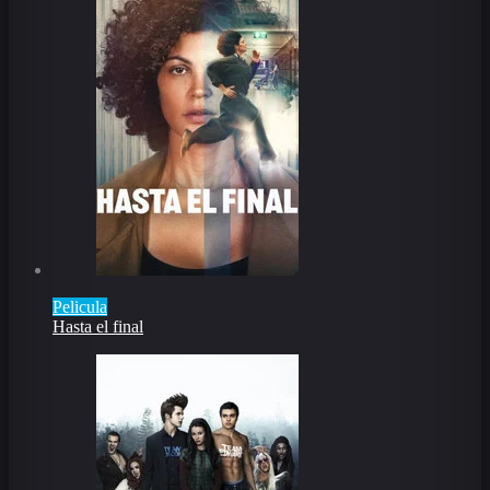
Pelicula
Hasta el final