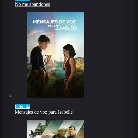
No me abandones
Pelicula
Mensajes de voz para Isabelle