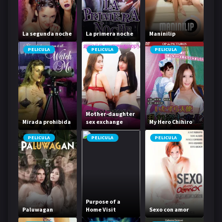
La segunda noche
La primera noche
Maninilip
PELICULA
PELICULA
PELICULA
Mother-daughter
Mirada prohibida
sex exchange
My Hero Chihiro
PELICULA
PELICULA
PELICULA
Purpose of a
Paluwagan
Home Visit
Sexo con amor