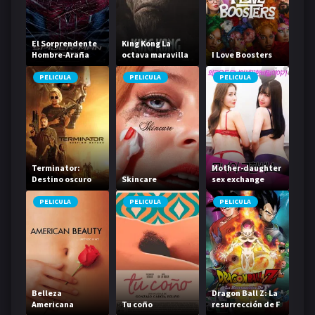
El Sorprendente
King Kong La
Hombre-Araña
octava maravilla
I Love Boosters
del mundo
PELICULA
PELICULA
PELICULA
Terminator:
Mother-daughter
Destino oscuro
Skincare
sex exchange
PELICULA
PELICULA
PELICULA
Belleza
Dragon Ball Z: La
Americana
Tu coño
resurrección de F