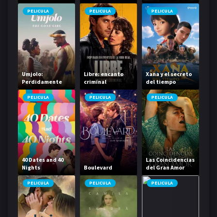
PELICULA
PELICULA
PELICULA
Umjolo:
Libre: encanto
Xana y el secreto
Perdidamente
criminal
del tiempo
enamorada
PELICULA
PELICULA
PELICULA
40 Dates and 40
Las Coincidencias
Nights
Boulevard
del Gran Amor
PELICULA
PELICULA
PELICULA