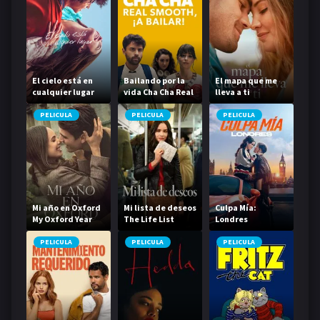
El cielo está en
Bailando por la
El mapa que me
cualquier lugar
vida Cha Cha Real
lleva a ti
Smooth
PELICULA
PELICULA
PELICULA
Mi año en Oxford
Mi lista de deseos
Culpa Mía:
My Oxford Year
The Life List
Londres
PELICULA
PELICULA
PELICULA