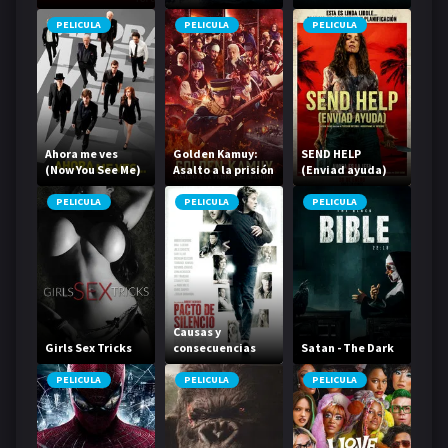
PELICULA
PELICULA
PELICULA
Ahora me ves
Golden Kamuy:
SEND HELP
(Now You See Me)
Asalto a la prisión
(Enviad ayuda)
de Abashiri
PELICULA
PELICULA
PELICULA
Causas y
Girls Sex Tricks
consecuencias
Satan - The Dark
PELICULA
PELICULA
PELICULA