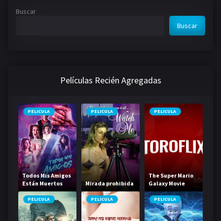
GÉNEROS
Buscar
Acción
Romance
Buscar
Comedia
Drama
Erotica
Terror
Películas Recién Agregadas
PELICULA
PELICULA
PELICULA
Todos Mis Amigos
The Super Mario
Están Muertos
Mirada prohibida
Galaxy Movie
PELICULA
PELICULA
PELICULA