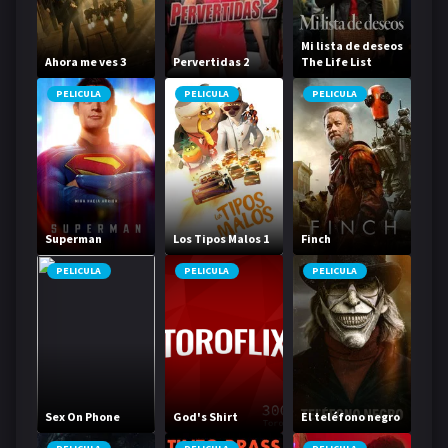
Mi lista de deseos
Ahora me ves 3
Pervertidas 2
The Life List
PELICULA
PELICULA
PELICULA
Superman
Los Tipos Malos 1
Finch
PELICULA
PELICULA
PELICULA
Sex On Phone
God's Shirt
El teléfono negro