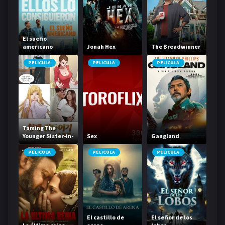
El sueño
americano
Jonah Hex
The Breadwinner
PELICULA
PELICULA
PELICULA
Taming The
Younger Sister-in-
Sex
Gangland
Law Origin
PELICULA
PELICULA
PELICULA
El castillo de
El señor de los