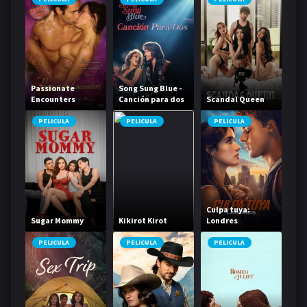
Passionate
Song Sung Blue -
Encounters
Canción para dos
Scandal Queen
PELICULA
PELICULA
PELICULA
Culpa tuya:
Sugar Mommy
Kikirot Kirot
Londres
PELICULA
PELICULA
PELICULA