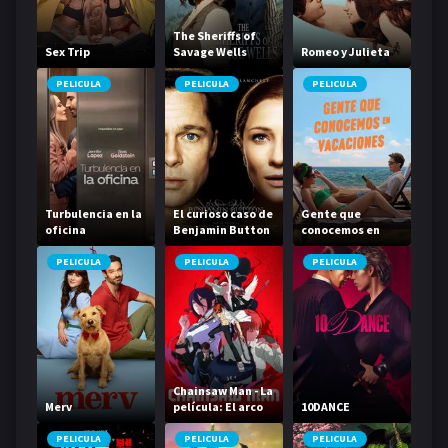
The Sheriffs of
Sex Trip
Savage Wells
Romeo y Julieta
PELICULA
PELICULA
PELICULA
Turbulencia en la
El curioso caso de
Gente que
oficina
Benjamin Button
conocemos en
vacaciones
PELICULA
PELICULA
PELICULA
Chainsaw Man - La
Merv
película: El arco
10DANCE
de Reze
PELICULA
PELICULA
PELICULA