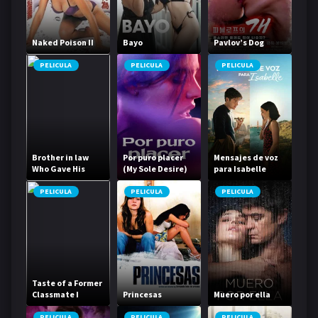
Naked Poison II
Bayo
Pavlov’s Dog
PELICULA
PELICULA
PELICULA
Brother in law
Por puro placer
Mensajes de voz
Who Gave His
(My Sole Desire)
para Isabelle
Sister in law a
Little Sex
PELICULA
PELICULA
PELICULA
Education
Taste of a Former
Classmate I
Princesas
Muero por ella
Always Wanted to
Devour
PELICULA
PELICULA
PELICULA