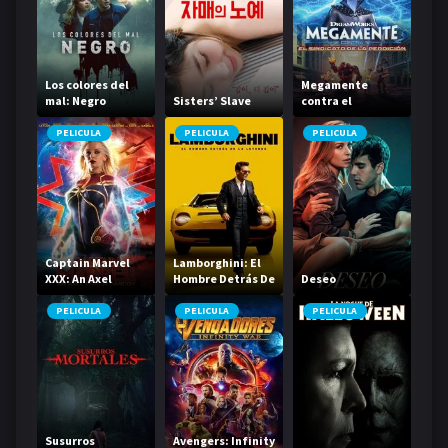
Los colores del
Megamente
mal: Negro
Sisters’ Slave
contra el
sindicato de la
perdición
PELICULA
PELICULA
PELICULA
Captain Marvel
Lamborghini: El
XXX: An Axel
Hombre Detrás De
Deseo
Braun Parody
La Leyenda
PELICULA
PELICULA
PELICULA
Susurros
Avengers: Infinity