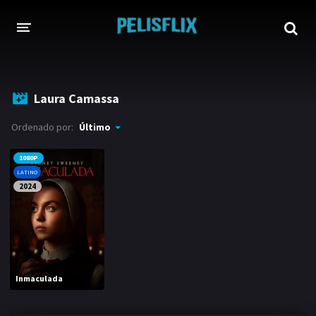
INICIO
TODAS LAS PELÍCULAS
Laura Camassa
AHORA EN TRANSMISIÓN
Ordenado por:
Último
1080P
Netflix
Amazon
LATINO
2024
Disney
HBO-Max
Vivamax
Vix+Original
Marvel
DC
Hulu
Apple tv+
Inmaculada