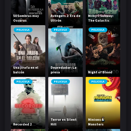
50 Sombras muy
Avengers 2: Era de
Milky☆Subway:
Oscuras
Ultrón
The Galactic
Limited Express -
La película
PELICULA
PELICULA
PELICULA
Una jirafa en el
Depredador: La
balcón
presa
Night of Blood
PELICULA
PELICULA
PELICULA
Terror en Silent
Minions &
Recorded 2
Hill
Monsters