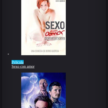
Pelicula
Sexo con amor