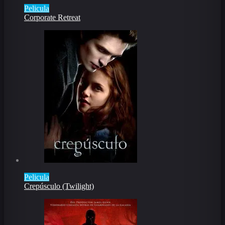
Pelicula
Corporate Retreat
Pelicula
Crepúsculo (Twilight)