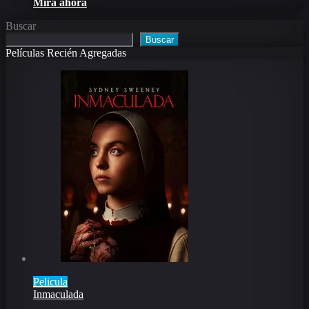
Mira ahora
Buscar
Buscar
Películas Recién Agregadas
Pelicula
Inmaculada