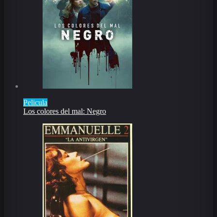
Pelicula
Los colores del mal: Negro