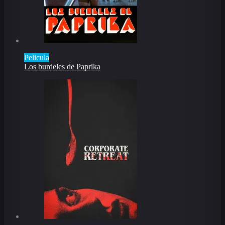
Pelicula
Los burdeles de Paprika