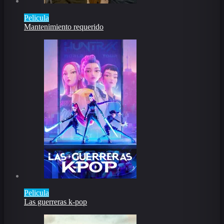
Pelicula
Mantenimiento requerido
Pelicula
Las guerreras k-pop