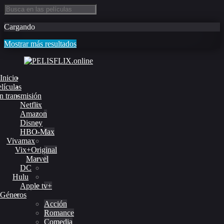
Cargando
Mostrar más resultados
Inicio
lículas
n transmisión
Netflix
Amazon
Disney
HBO-Max
Vivamax
Vix+Original
Marvel
DC
Hulu
Apple tv+
Géneros
Acción
Romance
Comedia