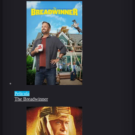
Pelicula
The Breadwinner