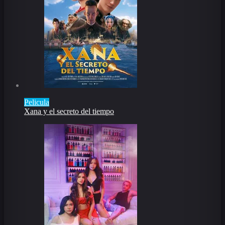
Pelicula
Xana y el secreto del tiempo