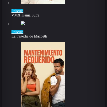
Pelicula
VMX Kama Sutra
Pelicula
La tragedia de Macbeth