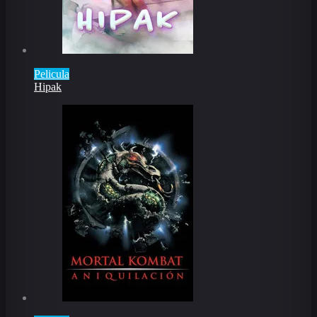
Pelicula
Hipak