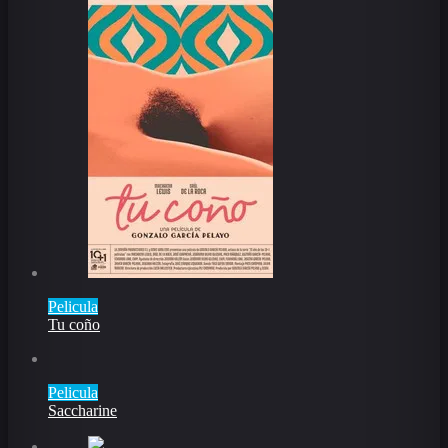
Pelicula
Tu coño
Pelicula
Saccharine