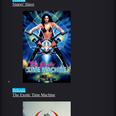
Sisters’ Slave
Pelicula
The Exotic Time Machine