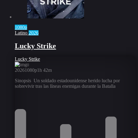
1080p
Latino
2026
Lucky Strike
Lucky Strike
0
2026
1080p
1h 42m
Sinopsis Un soldado estadounidense herido lucha por
sobrevivir tras las líneas enemigas durante la Batalla