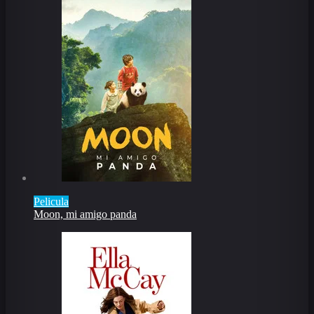
Pelicula
Moon, mi amigo panda