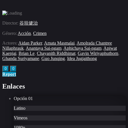
Director:
谷垣健治
Género:
Acción
,
Crimen
Actores:
Aidan Parker
,
Amata Masmalai
,
Amolrada Chantree
Nillaphrauk
,
Anantaya Sai-ngam
,
Aphichaya Sai-ngam
,
Apiwat
Kaenjai
,
Brian Le
,
Chayanith Riddhimat
,
Gavin Wiriyaphuthorn
,
Ghanda Suriyamane
,
Guo Junqing
,
Idea Jugjaithong
0
0
Report
Enlaces
Opción
01
Latino
Vimeos
1080p