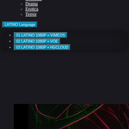
Drama
Erotica
Terror
LATINO
Language
01
LATINO
1080P • VIMEOS
02
LATINO
1080P • VOE
03
LATINO
1080P • HGCLOUD