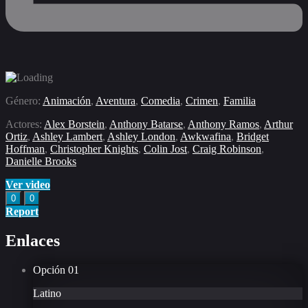
Género:
Animación
,
Aventura
,
Comedia
,
Crimen
,
Familia
Actores:
Alex Borstein
,
Anthony Batarse
,
Anthony Ramos
,
Arthur
Ortiz
,
Ashley Lambert
,
Ashley London
,
Awkwafina
,
Bridget
Hoffman
,
Christopher Knights
,
Colin Jost
,
Craig Robinson
,
Danielle Brooks
Ver video
0
0
Report
Enlaces
Opción
01
Latino