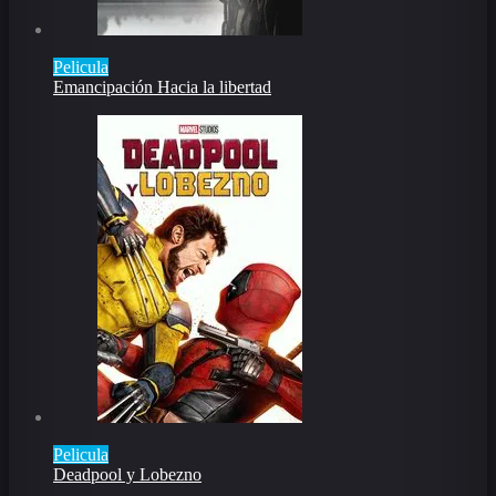
Pelicula
Emancipación Hacia la libertad
Pelicula
Deadpool y Lobezno