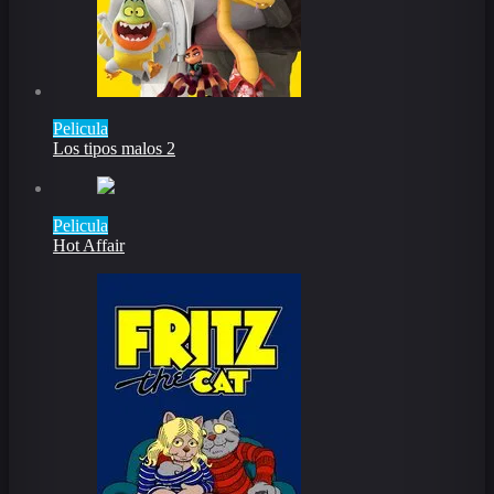
Pelicula
Los tipos malos 2
Pelicula
Hot Affair