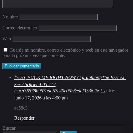
Nombre
Correo electrónico
Web
Guarda mi nombre, correo electrónico y web en este navegador
para la próxima vez que comente.
📉 Hi, FUСК ME RIGHT NOW ⇰ graph.org/The-Best-AI-
Sex-Girlfriend-05-11?
hs=a36578b957ada57c40e0526edaf33362& 📉
dice:
junio 17, 2026 a las 4:00 pm
aa58c3
Responder
Buscar