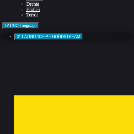
Drama
Erotica
Terror
LATINO
Language
01
LATINO
1080P • GOODSTREAM