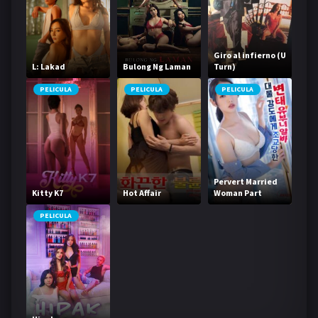
Giro al infierno (U
L: Lakad
Bulong Ng Laman
Turn)
PELICULA
PELICULA
PELICULA
Pervert Married
Kitty K7
Hot Affair
Woman Part
Timer Who Was
Trained By A Big
PELICULA
Robber