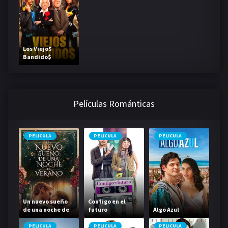
Los Viejo$
Bandido$
Películas Románticas
PELICULA
PELICULA
PELICULA
Un nuevo sueño
Contigo en el
de una noche de
futuro
Algo Azul
verano
PELICULA
PELICULA
PELICULA