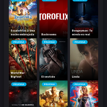
Escalofríos 2: Una
Boogeyman: Tu
noche embrujada
Backrooms
miedo es real
PELICULA
PELICULA
PELICULA
World War
Bigfoot
El vestido
Linda
PELICULA
PELICULA
PELICULA