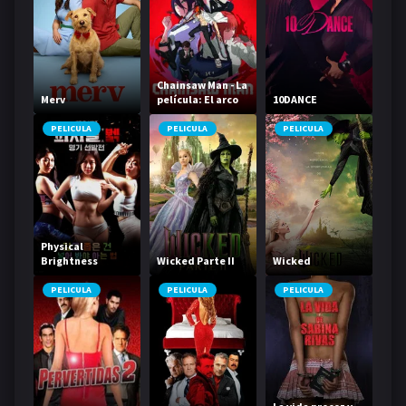
Chainsaw Man - La
Merv
película: El arco
10DANCE
de Reze
PELICULA
PELICULA
PELICULA
Physical
Brightness
Wicked Parte II
Wicked
Contest
PELICULA
PELICULA
PELICULA