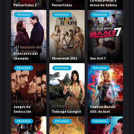
La vida precoz y
Pervertidas 2
Pervertidas
breve de Sabina
Rivas
PELICULA
PELICULA
PELICULA
El encanto del
champán
Showroom 2022
Sex Girl 7
PELICULA
PELICULA
PELICULA
Juegos de
Captain Marvel
Seducción
Teenage Cavegirl
XXX: An Axel
Braun Parody
PELICULA
PELICULA
PELICULA