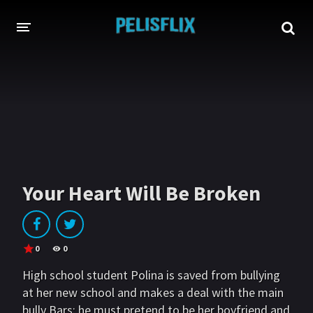
INICIO
TODAS LAS PELÍCULAS
AHORA EN TRANSMISIÓN
Netflix
Amazon
Your Heart Will Be Broken
Disney
HBO-Max
Vivamax
Vix+Original
Marvel
DC
0
0
High school student Polina is saved from bullying
Hulu
Apple tv+
at her new school and makes a deal with the main
bully Bars: he must pretend to be her boyfriend and