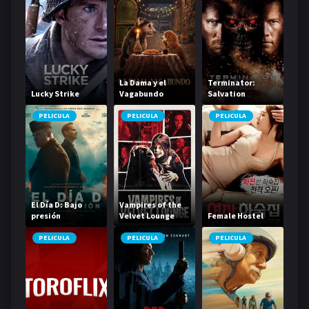
La Dama y el
Terminator:
Lucky Strike
Vagabundo
Salvation
PELICULA
PELICULA
PELICULA
El Día D: Bajo
Vampires of the
presión
Velvet Lounge
Female Hostel
PELICULA
PELICULA
PELICULA