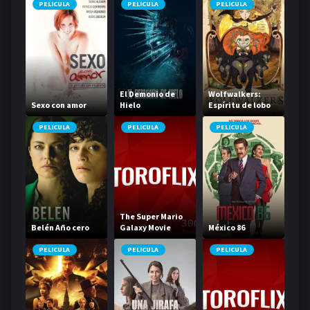
PELICULA
PELICULA
PELICULA
El Demonio de
Wolfwalkers:
Sexo con amor
Hielo
Espíritu de lobo
PELICULA
PELICULA
PELICULA
The Super Mario
Belén Año cero
Galaxy Movie
México 86
PELICULA
PELICULA
PELICULA