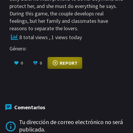
GÉNEROS
protect her, and she must do everything he says.
During this game, the couple develops real
Acción
Romance
feelings, but her family and classmates have
Comedia
Drama
reasons to separate the lovers.
8 total views
, 1 views today
Erotica
Terror
Género:
REPORT
0
0
Comentarios
Tu dirección de correo electrónico no será
publicada.