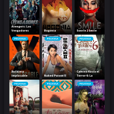
Avengers: Los
Vengadores
Bugonia
Sonríe 2 Smile
PELICULA
PELICULA
PELICULA
Ruthless
Camino Hacia el
Implacable
Naked Poison II
Terror 6: La
Herencia
PELICULA
PELICULA
PELICULA