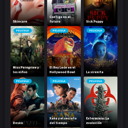
Contigo en el
Skincare
futuro
Sick Puppy
PELICULA
PELICULA
PELICULA
Miss Peregrine y
El Rey León en el
los niños
Hollywood Bowl
La sirenita
peculiares
PELICULA
PELICULA
PELICULA
Xana y el secreto
Exterminio: La
Deseo
del tiempo
evolución