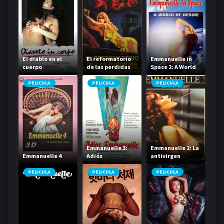
El diablo en el
El reformatorio
Emmanuelle in
cuerpo
de las perdidas
Space 2: A World
of Desire
PELICULA
PELICULA
PELICULA
Emmanuelle 3:
Emmanuelle 2: La
Emmanuelle 4
Adiós
antivirgen
Emmanuelle
PELICULA
PELICULA
PELICULA