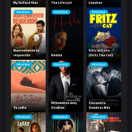
My Oxford Year
The Life List
Londres
PELICULA
PELICULA
PELICULA
Mantenimiento
Fritz el Gato
requerido
Hedda
(Fritz The Cat)
PELICULA
PELICULA
PELICULA
50 Sombras muy
Cincuenta
Tu coño
Oscuras
Sombras Más
Oscuras
PELICULA
PELICULA
PELICULA