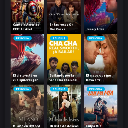
Captain America
En las rocas On
XXX: An Axel
the Rocks
June y John
Braun Parody
PELICULA
PELICULA
PELICULA
El cielo está en
Bailando por la
El mapa que me
cualquier lugar
vida Cha Cha Real
lleva a ti
Smooth
PELICULA
PELICULA
PELICULA
Mi año en Oxford
Mi lista de deseos
Culpa Mía: