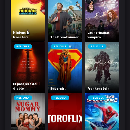
Minions &
Las hermanas
Monsters
The Breadwinner
vampiro
PELICULA
PELICULA
PELICULA
El pasajero del
diablo
Supergirl
Frankenstein
PELICULA
PELICULA
PELICULA