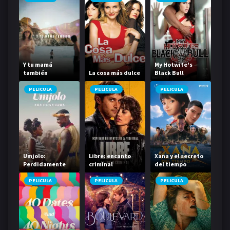
Y tu mamá
My Hotwife's
también
La cosa más dulce
Black Bull
PELICULA
PELICULA
PELICULA
Umjolo:
Libre: encanto
Xana y el secreto
Perdidamente
criminal
del tiempo
enamorada
PELICULA
PELICULA
PELICULA