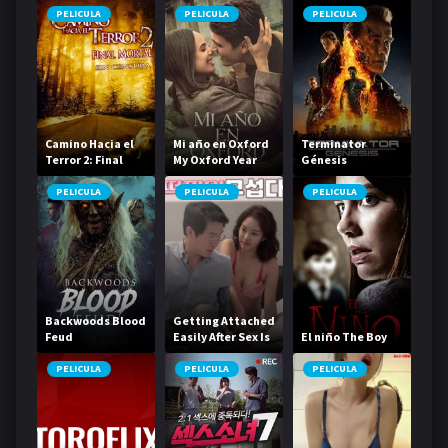
PELICULA
PELICULA
PELICULA
Camino Hacia el
Mi año en Oxford
Terminator
Terror 2: Final
My Oxford Year
Génesis
mortal
PELICULA
PELICULA
PELICULA
Backwoods Blood
Getting Attached
Feud
Easily After Sex Is
El niño The Boy
Scary
PELICULA
PELICULA
PELICULA