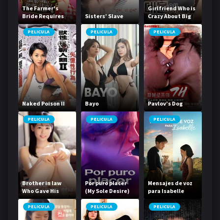
The Farmer's
Girlfriend Who is
Bride Requires
Sisters’ Slave
Crazy About Big
Care! Part 1:
Things
Angel Descends
PELICULA
PELICULA
PELICULA
Naked Poison II
Bayo
Pavlov’s Dog
PELICULA
PELICULA
PELICULA
Brother in law
Por puro placer
Mensajes de voz
Who Gave His
(My Sole Desire)
para Isabelle
Sister in law a
Little Sex
PELICULA
PELICULA
PELICULA
Education