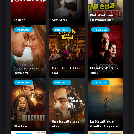
Well-Endowed
Karuppu
Sex Girl 7
Customer and
Young Female
Escort
PELICULA
PELICULA
PELICULA
El mapa que me
Friends Until the
El código Da Vinci
lleva a ti
End
2006
PELICULA
PELICULA
PELICULA
Una batalla tras
La Bataille de
Blackout
otra
Gaulle : L’âge de
fer