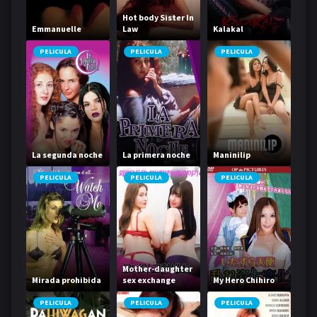
Hot body Sister In
Emmanuelle
Law
Kalakal
PELICULA
PELICULA
PELICULA
La segunda noche
La primera noche
Maninilip
PELICULA
PELICULA
PELICULA
Mother-daughter
Mirada prohibida
sex exchange
My Hero Chihiro
PELICULA
PELICULA
PELICULA