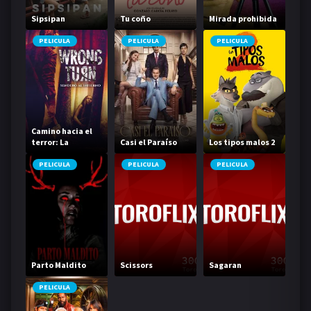
Sipsipan
Tu coño
Mirada prohibida
PELICULA
PELICULA
PELICULA
Camino hacia el
terror: La
Casi el Paraíso
Los tipos malos 2
Fundación
PELICULA
PELICULA
PELICULA
Parto Maldito
Scissors
Sagaran
PELICULA