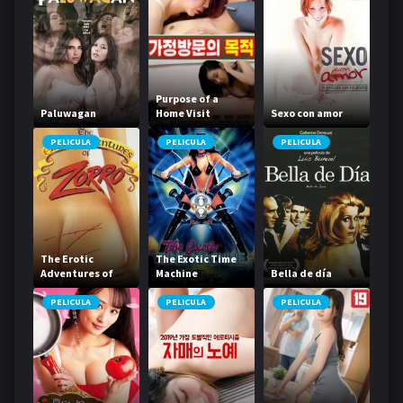
Purpose of a
Paluwagan
Home Visit
Sexo con amor
PELICULA
PELICULA
PELICULA
The Erotic
The Exotic Time
Adventures of
Machine
Bella de día
Zorro
PELICULA
PELICULA
PELICULA