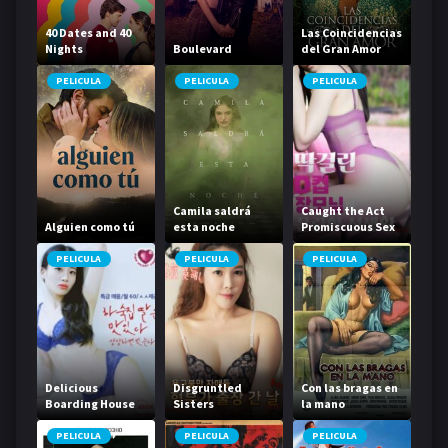
40 Dates and 40
Las Coincidencias
Nights
Boulevard
del Gran Amor
PELICULA
PELICULA
PELICULA
Camila saldrá
Caught the Act
Alguien como tú
esta noche
Promiscuous Sex
Life
PELICULA
PELICULA
PELICULA
Delicious
Disgruntled
Con las bragas en
Boarding House
Sisters
la mano
Daughter
PELICULA
PELICULA
PELICULA