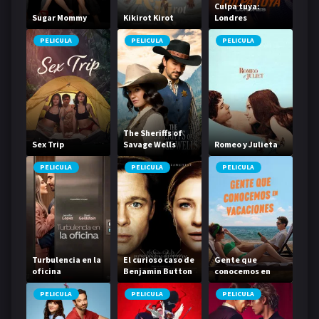
Culpa tuya:
Sugar Mommy
Kikirot Kirot
Londres
PELICULA
PELICULA
PELICULA
The Sheriffs of
Sex Trip
Savage Wells
Romeo y Julieta
PELICULA
PELICULA
PELICULA
Turbulencia en la
El curioso caso de
Gente que
oficina
Benjamin Button
conocemos en
vacaciones
PELICULA
PELICULA
PELICULA