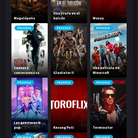
Una jirafa en el
Megalópolis
balcón
Monay
PELICULA
PELICULA
PELICULA
Causas y
Una película de
consecuencias
Gladiator II
Minecraft
PELICULA
PELICULA
PELICULA
Las guerreras k-
pop
Kesong Puti
Terminator
PELICULA
PELICULA
PELICULA