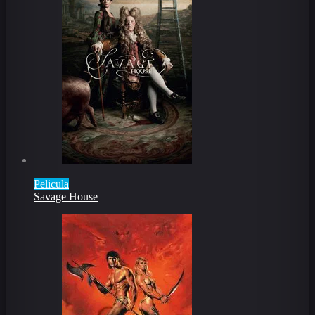
Pelicula
Savage House