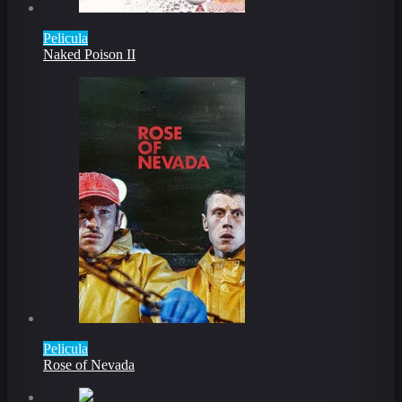
Pelicula
Naked Poison II
Pelicula
Rose of Nevada