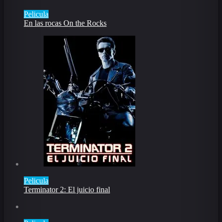
Pelicula
En las rocas On the Rocks
Pelicula
Terminator 2: El juicio final