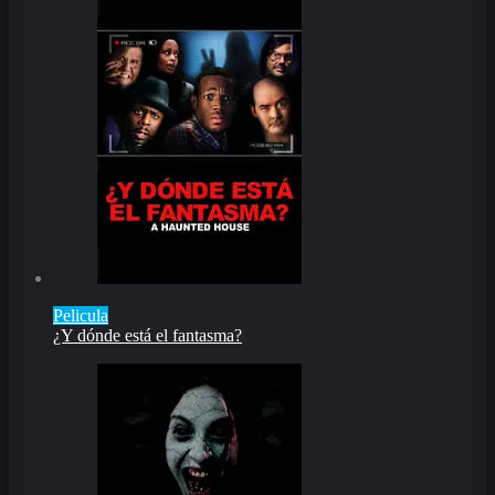
Pelicula
¿Y dónde está el fantasma?