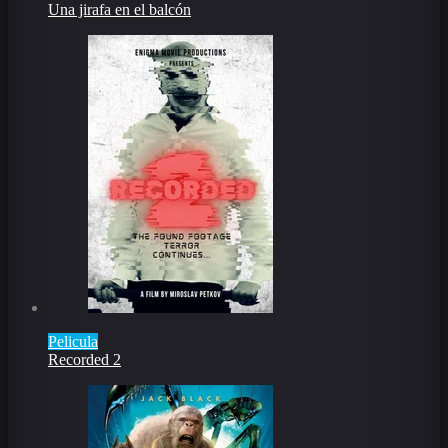
Una jirafa en el balcón
Pelicula
Recorded 2