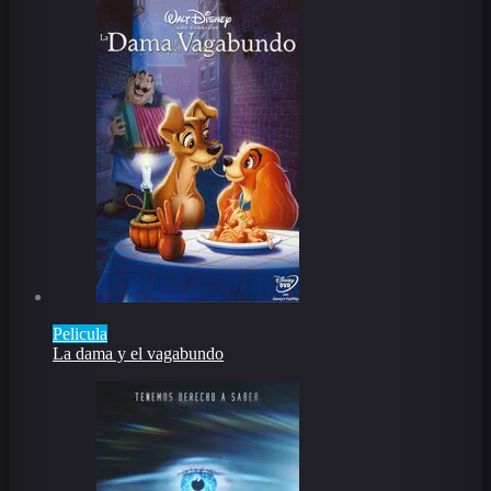
Pelicula
La dama y el vagabundo