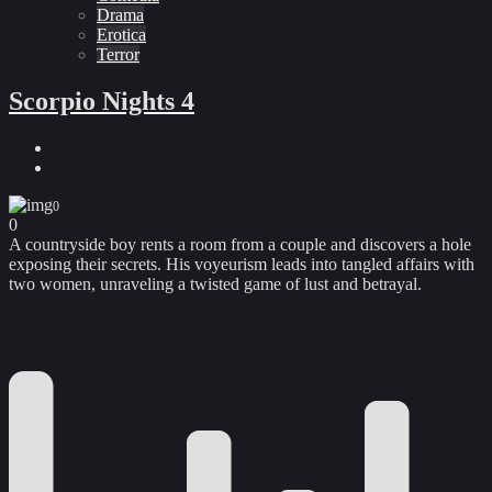
Drama
Erotica
Terror
Scorpio Nights 4
0
0
A countryside boy rents a room from a couple and discovers a hole
exposing their secrets. His voyeurism leads into tangled affairs with
two women, unraveling a twisted game of lust and betrayal.