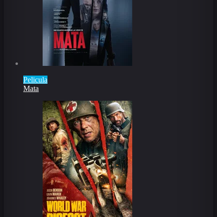
Pelicula
Mata