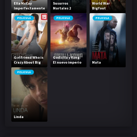
Ella McCay
Susurros
World War
Imperfectamente
Mortales 2
Bigfoot
perfecta
PELICULA
PELICULA
PELICULA
Girlfriend Who is
Godzilla y Kong:
Crazy About Big
El nuevo imperio
Mata
Things
PELICULA
Linda