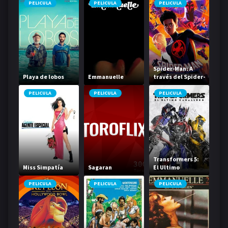
PELICULA
PELICULA
PELICULA
Spider-Man: A
Playa de lobos
Emmanuelle
través del Spider-
Verso
PELICULA
PELICULA
PELICULA
Transformers 5:
Miss Simpatía
Sagaran
El Ultimo
Caballero
PELICULA
PELICULA
PELICULA