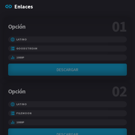
Enlaces
01
Opción
LATINO
GOODSTREAM
1080P
DESCARGAR
02
Opción
LATINO
FILEMOON
1080P
DESCARGAR