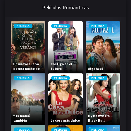
Películas Románticas
PELICULA
PELICULA
PELICULA
Un nuevo sueño
Contigo en el
de una noche de
futuro
Algo Azul
verano
PELICULA
PELICULA
PELICULA
Y tu mamá
My Hotwife's
también
La cosa más dulce
Black Bull
PELICULA
PELICULA
PELICULA