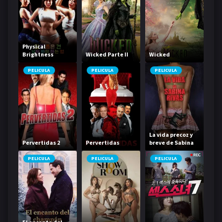
Physical
Brightness
Wicked Parte II
Wicked
Contest
PELICULA
PELICULA
PELICULA
La vida precoz y
Pervertidas 2
Pervertidas
breve de Sabina
Rivas
PELICULA
PELICULA
PELICULA