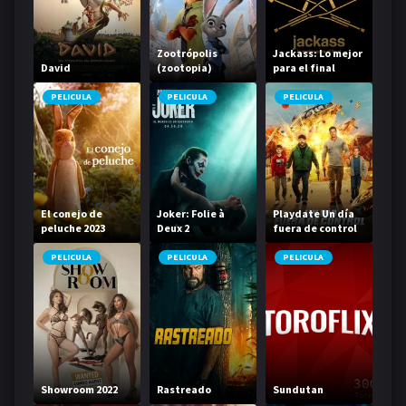
Zootrópolis
Jackass: Lo mejor
David
(zootopia)
para el final
PELICULA
PELICULA
PELICULA
El conejo de
Joker: Folie à
Playdate Un día
peluche 2023
Deux 2
fuera de control
PELICULA
PELICULA
PELICULA
Showroom 2022
Rastreado
Sundutan