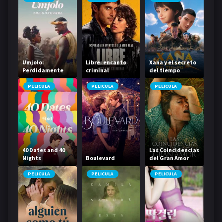
Umjolo:
Libre: encanto
Xana y el secreto
Perdidamente
criminal
del tiempo
enamorada
PELICULA
PELICULA
PELICULA
40 Dates and 40
Las Coincidencias
Nights
Boulevard
del Gran Amor
PELICULA
PELICULA
PELICULA