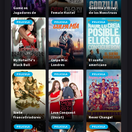
Game on
Godzilla 2: El rey
Jugadores de
Female Hostel
de los Monstruos
élite
PELICULA
PELICULA
PELICULA
My Hotwife's
Culpa Mía:
El sueño
Black Bull
Londres
americano
PELICULA
PELICULA
PELICULA
Siete
Love Conquest
Francotiradores
(Uncut)
Never Change!
PELICULA
PELICULA
PELICULA