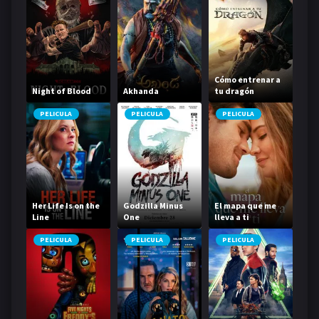
Cómo entrenar a
Night of Blood
Akhanda
tu dragón
PELICULA
PELICULA
PELICULA
Her Life Is on the
Godzilla Minus
El mapa que me
Line
One
lleva a ti
PELICULA
PELICULA
PELICULA