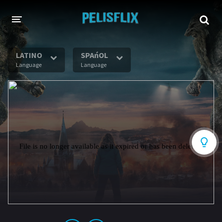
INICIO
LATINO
SPAńOL
Language
Language
TODAS LAS PELÍCULAS
AHORA EN TRANSMISIÓN
Netflix
Amazon
Disney
HBO-Max
Vivamax
Vix+Original
Marvel
DC
Hulu
Apple tv+