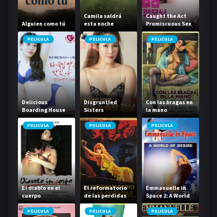
Camila saldrá
Caught the Act
Alguien como tú
esta noche
Promiscuous Sex
Life
PELICULA
PELICULA
PELICULA
Delicious
Disgruntled
Con las bragas en
Boarding House
Sisters
la mano
Daughter
PELICULA
PELICULA
PELICULA
El diablo en el
El reformatorio
Emmanuelle in
cuerpo
de las perdidas
Space 2: A World
of Desire
PELICULA
PELICULA
PELICULA