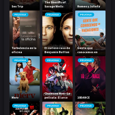
The Sheriffs of
Sex Trip
Savage Wells
Romeo y Julieta
PELICULA
PELICULA
PELICULA
Turbulencia en la
El curioso caso de
Gente que
oficina
Benjamin Button
conocemos en
vacaciones
PELICULA
PELICULA
PELICULA
Chainsaw Man - La
Merv
película: El arco
10DANCE
de Reze
PELICULA
PELICULA
PELICULA