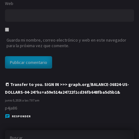
Web
Guarda mi nombre, correo electrónico y web en este navegador
para la próxima vez que comente.
📒 Transfer to you. SIGN IN >>> graph.org/BALANCE-36824-US-
DOLLARS-04-24?hs=a59e514a24722f1cd36fb648fba5d5b1&
d
i
junio 5, 2026 a las 7:07 am
c
p4ja86
e
RESPONDER
:
Buscar