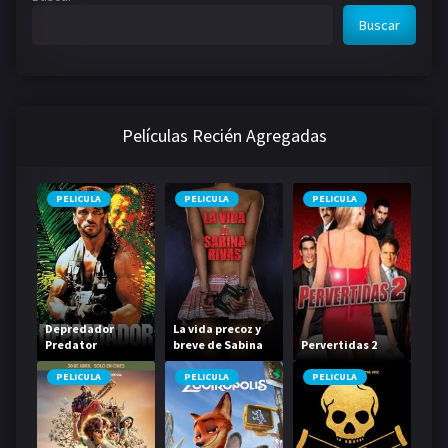
Buscar
Películas Recién Agregadas
PELICULA
PELICULA
PELICULA
Depredador
La vida precoz y
Predator
breve de Sabina
Pervertidas 2
Rivas
PELICULA
PELICULA
PELICULA