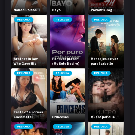
Naked Poison II
Bayo
Pavlov’s Dog
PELICULA
PELICULA
PELICULA
Brother in law
Por puro placer
Mensajes de voz
Who Gave His
(My Sole Desire)
para Isabelle
Sister in law a
Little Sex
PELICULA
PELICULA
PELICULA
Education
Taste of a Former
Classmate I
Princesas
Muero por ella
Always Wanted to
Devour
PELICULA
PELICULA
PELICULA