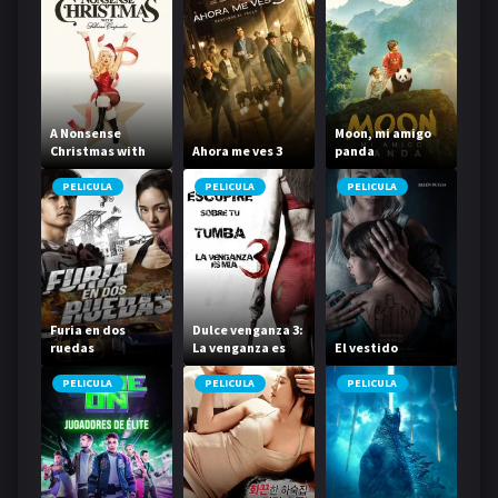
A Nonsense
Moon, mi amigo
Christmas with
Ahora me ves 3
panda
Sabrina
Carpenter
PELICULA
PELICULA
PELICULA
Furia en dos
Dulce venganza 3:
ruedas
La venganza es
El vestido
mía
PELICULA
PELICULA
PELICULA