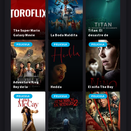
The Super Mario
Titan: El
Galaxy Movie
La Boda Maldita
desastre de
OceanGate
PELICULA
PELICULA
PELICULA
Adventure King
Rey de la
Hedda
El niño The Boy
aventura
PELICULA
PELICULA
PELICULA