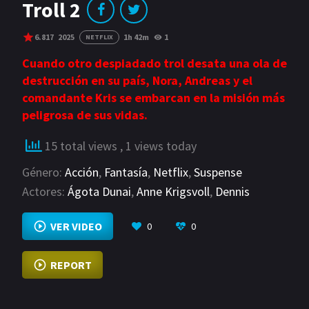
GÉNEROS
Troll 2
Acción
Romance
6.817
2025
1h 42m
1
NETFLIX
Comedia
Drama
Cuando otro despiadado trol desata una ola de
destrucción en su país, Nora, Andreas y el
Erotica
Terror
comandante Kris se embarcan en la misión más
peligrosa de sus vidas.
15 total views
, 1 views today
Género:
Acción
,
Fantasía
,
Netflix
,
Suspense
Actores:
Ágota Dunai
,
Anne Krigsvoll
,
Dennis
Storhøi
VER MÁS
VER VIDEO
0
0
REPORT