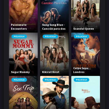
Passionate
Song Sung Blue -
Encounters
Canción para dos
Scandal Queen
PELICULA
PELICULA
PELICULA
Culpa tuya:
Sugar Mommy
Kikirot Kirot
Londres
PELICULA
PELICULA
PELICULA