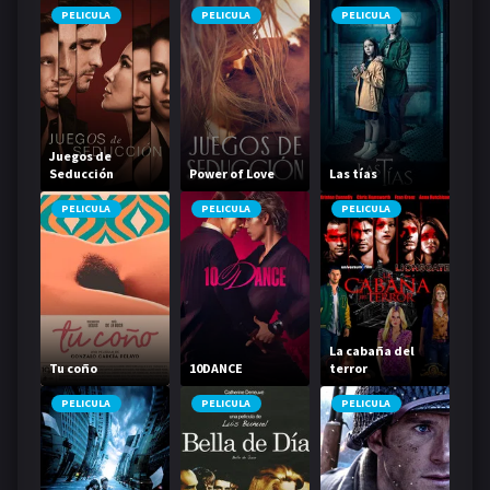
PELICULA
PELICULA
PELICULA
Juegos de
Seducción
Power of Love
Las tías
PELICULA
PELICULA
PELICULA
La cabaña del
Tu coño
10DANCE
terror
PELICULA
PELICULA
PELICULA