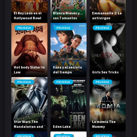
El Rey León en el
Blanca Nieves y...
Emmanuelle 2: La
Hollywood Bowl
sus 7 amantes
antivirgen
PELICULA
PELICULA
PELICULA
Hot body Sister In
Xana y el secreto
Law
del tiempo
Girls Sex Tricks
PELICULA
PELICULA
PELICULA
Star Wars The
La momia The
Mandalorian and
Eden Lake
Mummy
Grogu
PELICULA
PELICULA
PELICULA