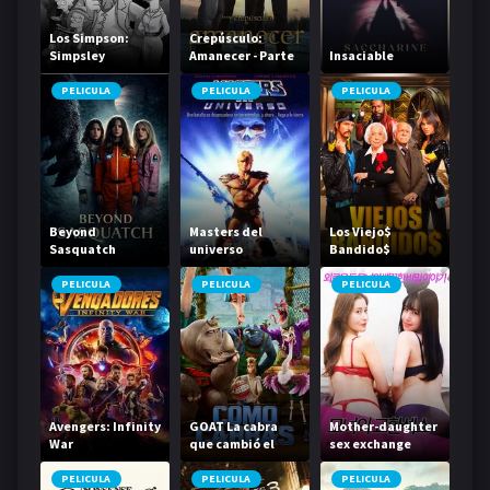
Los Simpson:
Crepúsculo:
Simpsley
Amanecer - Parte
Insaciable
2
PELICULA
PELICULA
PELICULA
Beyond
Masters del
Los Viejo$
Sasquatch
universo
Bandido$
PELICULA
PELICULA
PELICULA
Avengers: Infinity
GOAT La cabra
Mother-daughter
War
que cambió el
sex exchange
juego
PELICULA
PELICULA
PELICULA