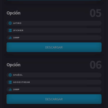
05
Opción
LATINO
1FICHIER
1080P
DESCARGAR
06
Opción
SPAŃOL
GOODSTREAM
1080P
DESCARGAR