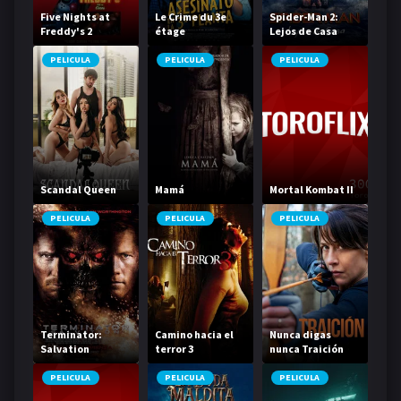
Five Nights at
Le Crime du 3e
Spider-Man 2:
Freddy's 2
étage
Lejos de Casa
PELICULA
PELICULA
PELICULA
Scandal Queen
Mamá
Mortal Kombat II
PELICULA
PELICULA
PELICULA
Terminator:
Camino hacia el
Nunca digas
Salvation
terror 3
nunca Traición
PELICULA
PELICULA
PELICULA