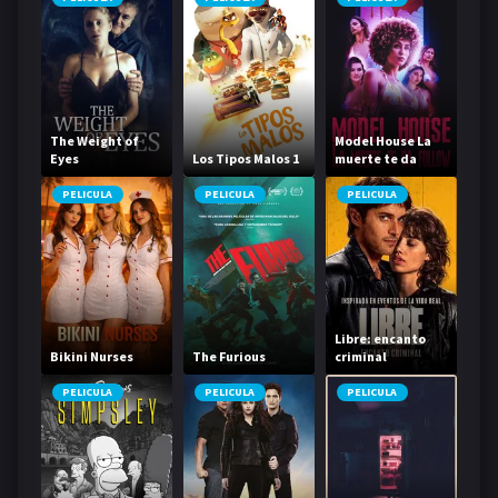
The Weight of
Model House La
Eyes
Los Tipos Malos 1
muerte te da
follow
PELICULA
PELICULA
PELICULA
Libre: encanto
Bikini Nurses
The Furious
criminal
PELICULA
PELICULA
PELICULA