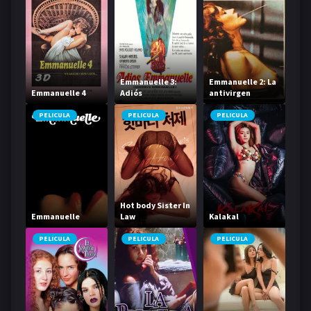
Emmanuelle 3:
Emmanuelle 2: La
Emmanuelle 4
Adiós
antivirgen
Emmanuelle
PELICULA
PELICULA
PELICULA
Hot body Sister In
Emmanuelle
Law
Kalakal
PELICULA
PELICULA
PELICULA