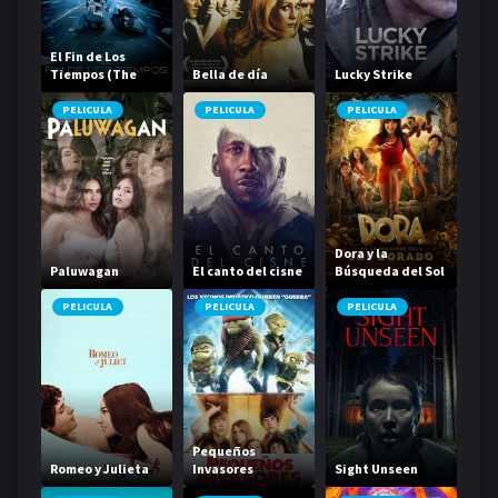
El Fin de Los
Tiempos (The
Bella de día
Lucky Strike
Happening)
PELICULA
PELICULA
PELICULA
Dora y la
Paluwagan
El canto del cisne
Búsqueda del Sol
Dorado
PELICULA
PELICULA
PELICULA
Pequeños
Romeo y Julieta
Invasores
Sight Unseen