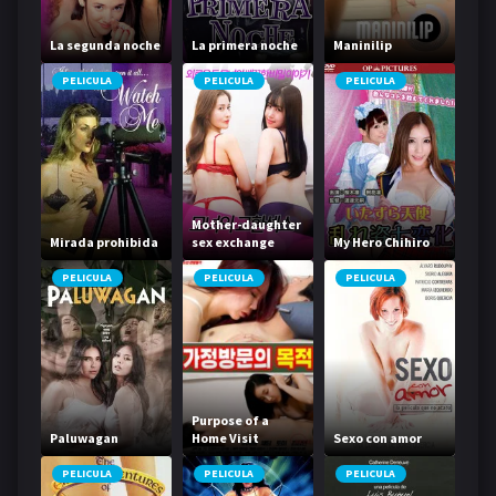
La segunda noche
La primera noche
Maninilip
PELICULA
PELICULA
PELICULA
Mother-daughter
Mirada prohibida
sex exchange
My Hero Chihiro
PELICULA
PELICULA
PELICULA
Purpose of a
Paluwagan
Home Visit
Sexo con amor
PELICULA
PELICULA
PELICULA