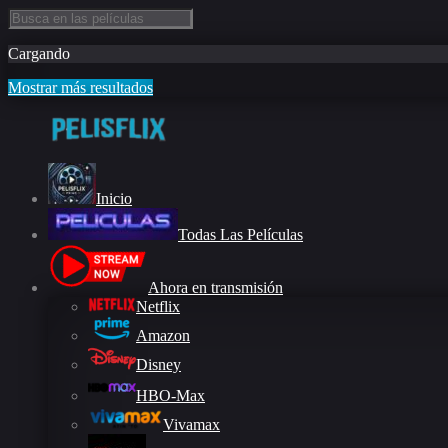
Cargando
Mostrar más resultados
Inicio
Todas Las Películas
Ahora en transmisión
Netflix
Amazon
Disney
HBO-Max
Vivamax