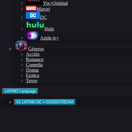
Vix+Original
Marvel
DC
Hulu
Apple tv+
Géneros
Acción
Romance
Comedia
Drama
Erotica
Terror
LATINO
Language
01
LATINO
DC • GOODSTREAM