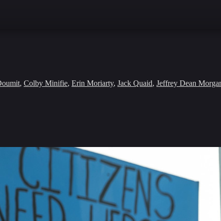
Doumit
,
Colby Minifie
,
Erin Moriarty
,
Jack Quaid
,
Jeffrey Dean Morga