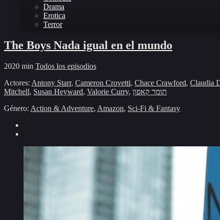
Drama
Erotica
Terror
The Boys Nada igual en el mundo
2020
min
Todos los episodios
Actores:
Antony Starr
,
Cameron Crovetti
,
Chace Crawford
,
Claudia 
Mitchell
,
Susan Heyward
,
Valorie Curry
,
תומר קאפון
Género:
Action & Adventure
,
Amazon
,
Sci-Fi & Fantasy