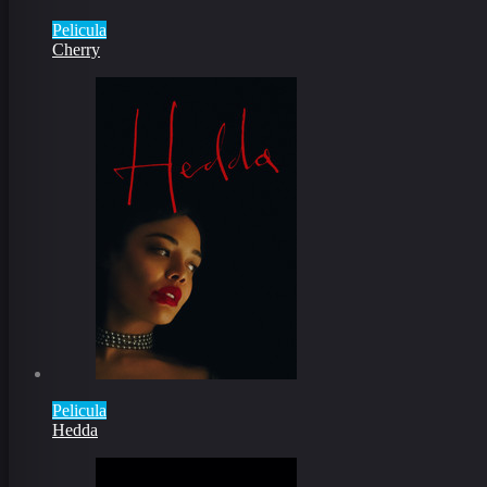
Pelicula
Cherry
Pelicula
Hedda