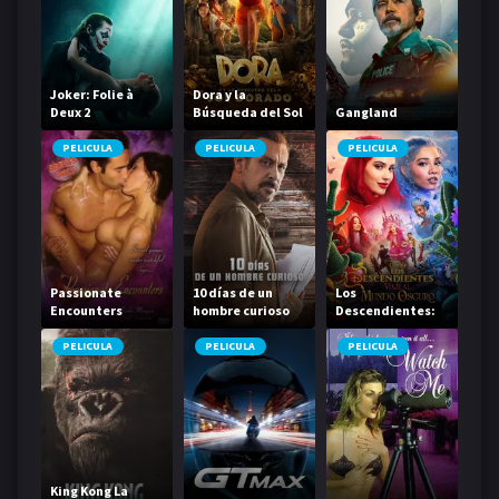
Joker: Folie à
Dora y la
Deux 2
Búsqueda del Sol
Gangland
Dorado
PELICULA
PELICULA
PELICULA
Passionate
10 días de un
Los
Encounters
hombre curioso
Descendientes:
viaje al mundo
oscuro
PELICULA
PELICULA
PELICULA
King Kong La