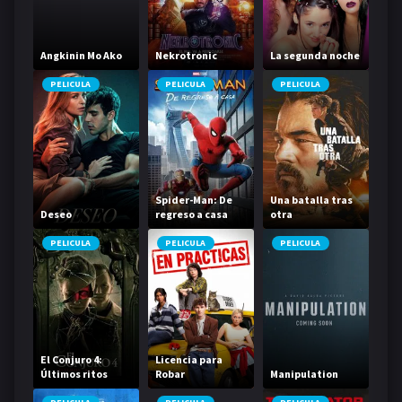
Angkinin Mo Ako
Nekrotronic
La segunda noche
PELICULA
PELICULA
PELICULA
Spider-Man: De
Una batalla tras
Deseo
regreso a casa
otra
PELICULA
PELICULA
PELICULA
El Conjuro 4:
Licencia para
Últimos ritos
Robar
Manipulation