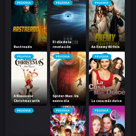
PELICULA
PELICULA
PELICULA
El día de la
Rastreado
revelación
An Enemy Within
PELICULA
PELICULA
PELICULA
A Nonsense
Spider-Man: Un
Christmas with
nuevo día
La cosa más dulce
Sabrina
Carpenter
PELICULA
PELICULA
PELICULA