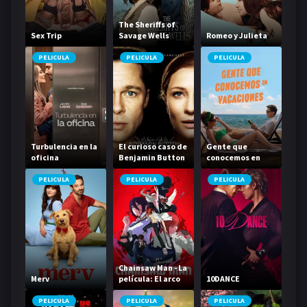
The Sheriffs of
Sex Trip
Savage Wells
Romeo y Julieta
PELICULA
PELICULA
PELICULA
Turbulencia en la
El curioso caso de
Gente que
oficina
Benjamin Button
conocemos en
vacaciones
PELICULA
PELICULA
PELICULA
Chainsaw Man - La
Merv
película: El arco
10DANCE
de Reze
PELICULA
PELICULA
PELICULA