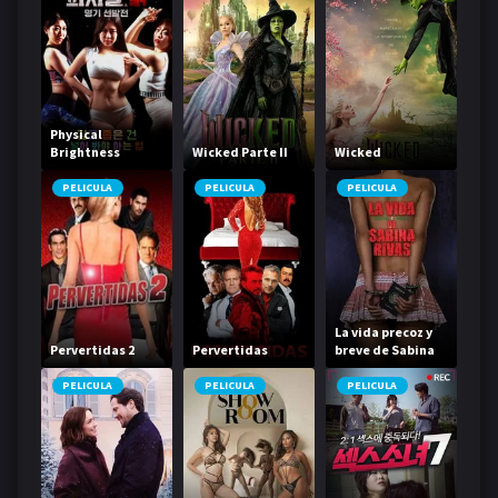
Physical
Brightness
Wicked Parte II
Wicked
Contest
PELICULA
PELICULA
PELICULA
La vida precoz y
Pervertidas 2
Pervertidas
breve de Sabina
Rivas
PELICULA
PELICULA
PELICULA