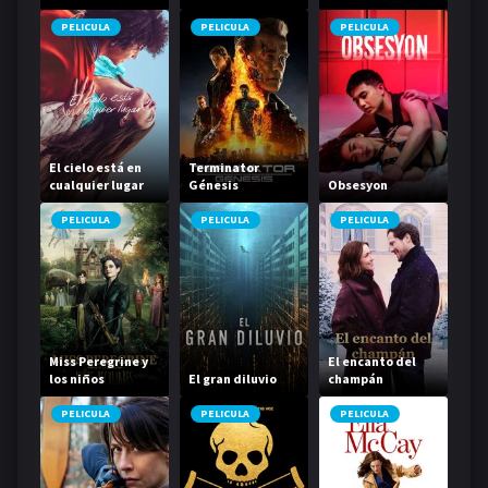
Último Acto
PELICULA
PELICULA
PELICULA
El cielo está en
Terminator
cualquier lugar
Génesis
Obsesyon
PELICULA
PELICULA
PELICULA
Miss Peregrine y
El encanto del
los niños
El gran diluvio
champán
peculiares
PELICULA
PELICULA
PELICULA