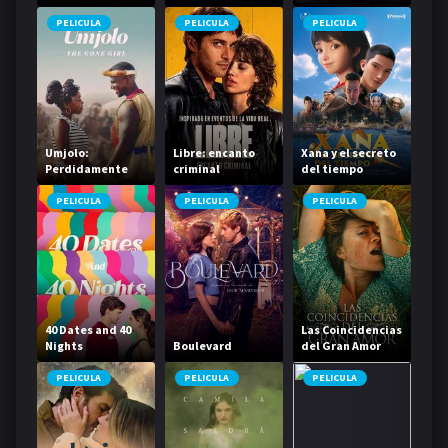
PELICULA
PELICULA
PELICULA
Umjolo:
Libre: encanto
Xana y el secreto
Perdidamente
criminal
del tiempo
enamorada
PELICULA
PELICULA
PELICULA
40 Dates and 40
Las Coincidencias
Nights
Boulevard
del Gran Amor
PELICULA
PELICULA
PELICULA