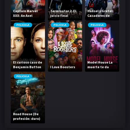
Captain Marvel
Terminator 2: El
Hansel y Gretel:
XXX: An Axel
juicio final
Cazadores de
Braun Parody
brujas
PELICULA
PELICULA
PELICULA
El curioso caso de
Model House La
Benjamin Button
I Love Boosters
muerte te da
follow
PELICULA
Road House (De
profesión: duro)