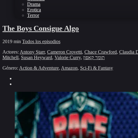
Drama
Erotica
Terror
The Boys Consigue Algo
2019
min
Todos los episodios
Actores:
Antony Starr
,
Cameron Crovetti
,
Chace Crawford
,
Claudia 
Mitchell
,
Susan Heyward
,
Valorie Curry
,
תומר קאפון
Género:
Action & Adventure
,
Amazon
,
Sci-Fi & Fantasy