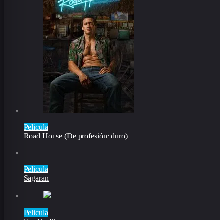
Pelicula
Road House (De profesión: duro)
Pelicula
Sagaran
Pelicula