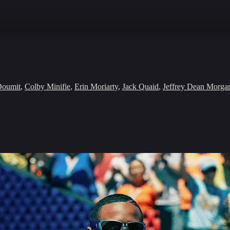
Doumit
,
Colby Minifie
,
Erin Moriarty
,
Jack Quaid
,
Jeffrey Dean Morga