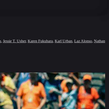
n
,
Jessie T. Usher
,
Karen Fukuhara
,
Karl Urban
,
Laz Alonso
,
Nathan