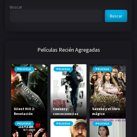
GÉNEROS
Buscar
Acción
Romance
Buscar
Comedia
Drama
Erotica
Terror
Películas Recién Agregadas
PELICULA
PELICULA
PELICULA
Silent Hill 2:
Causas y
Saxana y el libro
Revelación
consecuencias
mágico
PELICULA
PELICULA
PELICULA