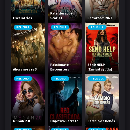
Kaleidoscope:
Escalofríos
Scarlet
Showroom 2022
Temptation for
Ladies
PELICULA
PELICULA
PELICULA
Passionate
SEND HELP
Ahora me ves 3
Encounters
(Enviad ayuda)
PELICULA
PELICULA
PELICULA
M3GAN 2.0
Objetivo Secreto
Cambio de bebés