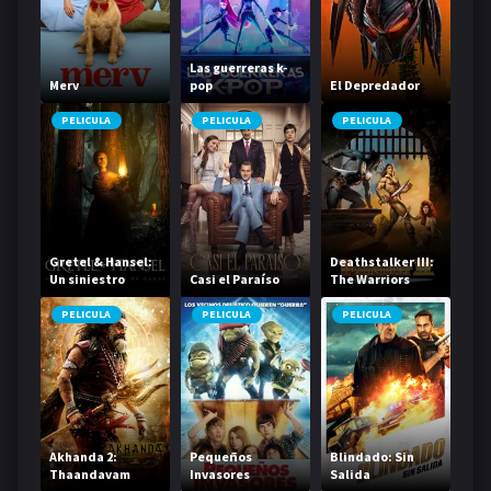
Las guerreras k-
Merv
pop
El Depredador
PELICULA
PELICULA
PELICULA
Gretel & Hansel:
Deathstalker III:
Un siniestro
Casi el Paraíso
The Warriors
cuento de hadas
from Hell
PELICULA
PELICULA
PELICULA
Akhanda 2:
Pequeños
Blindado: Sin
Thaandavam
Invasores
Salida