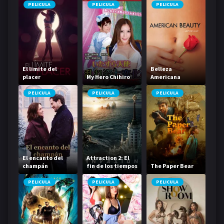
Little Sex
Angel Descends
PELICULA
PELICULA
PELICULA
Education
El limite del
Belleza
placer
My Hero Chihiro
Americana
PELICULA
PELICULA
PELICULA
El encanto del
Attraction 2: El
champán
fin de los tiempos
The Paper Bear
PELICULA
PELICULA
PELICULA