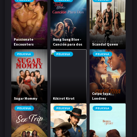
Passionate
Song Sung Blue -
Encounters
Canción para dos
Scandal Queen
PELICULA
PELICULA
PELICULA
Culpa tuya:
Sugar Mommy
Kikirot Kirot
Londres
PELICULA
PELICULA
PELICULA