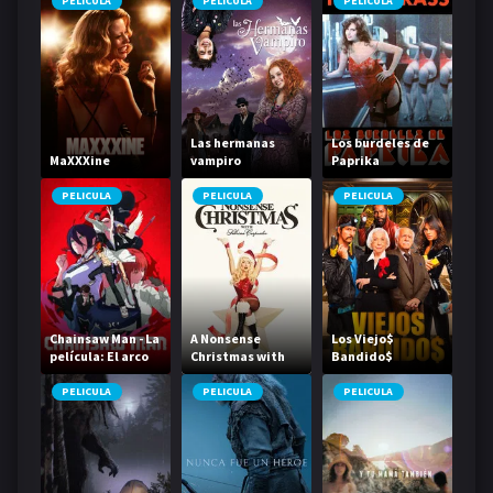
PELICULA
PELICULA
PELICULA
Las hermanas
Los burdeles de
MaXXXine
vampiro
Paprika
PELICULA
PELICULA
PELICULA
Chainsaw Man - La
A Nonsense
Los Viejo$
película: El arco
Christmas with
Bandido$
de Reze
Sabrina
Carpenter
PELICULA
PELICULA
PELICULA