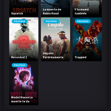
La muerte de
Y tu mamá
Squatch
Robin Hood
también
PELICULA
PELICULA
PELICULA
Umjolo:
Recorded 2
Perdidamente
Trapped
enamorada
PELICULA
Model House La
muerte te da
follow