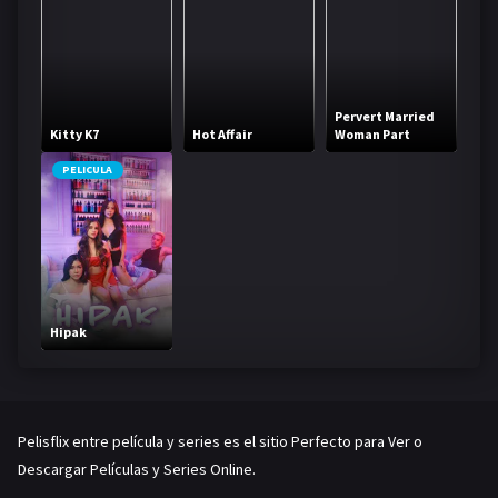
Pervert Married
Kitty K7
Hot Affair
Woman Part
Timer Who Was
Trained By A Big
PELICULA
Robber
Hipak
Pelisflix entre película y series es el sitio Perfecto para Ver o
Descargar Películas y Series Online.