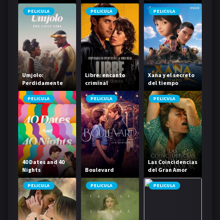
PELICULA
PELICULA
PELICULA
Umjolo:
Libre: encanto
Xana y el secreto
Perdidamente
criminal
del tiempo
enamorada
PELICULA
PELICULA
PELICULA
40 Dates and 40
Las Coincidencias
Nights
Boulevard
del Gran Amor
PELICULA
PELICULA
PELICULA