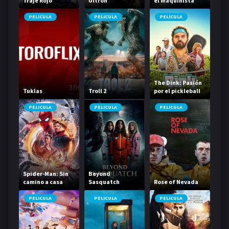
Traje Rojo
Ultrón
el maquinista
PELICULA
PELICULA
PELICULA
The Dink: Pasión
Tuklas
Troll 2
por el pickleball
PELICULA
PELICULA
PELICULA
Spider-Man: Sin
Beyond
camino a casa
Sasquatch
Rose of Nevada
PELICULA
PELICULA
PELICULA