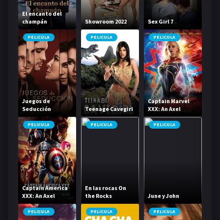
El encanto del
champán
Showroom 2022
Sex Girl 7
PELICULA
PELICULA
PELICULA
Juegos de
Captain Marvel
Seducción
Teenage Cavegirl
XXX: An Axel
Braun Parody
PELICULA
PELICULA
PELICULA
Captain America
En las rocas On
XXX: An Axel
the Rocks
June y John
Braun Parody
PELICULA
PELICULA
PELICULA