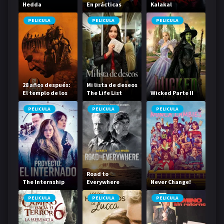
Hedda
En prácticas
Kalakal
PELICULA
PELICULA
PELICULA
28 años después:
Mi lista de deseos
El templo de los
The Life List
Wicked Parte II
huesos
PELICULA
PELICULA
PELICULA
Road to
The Internship
Everywhere
Never Change!
PELICULA
PELICULA
PELICULA