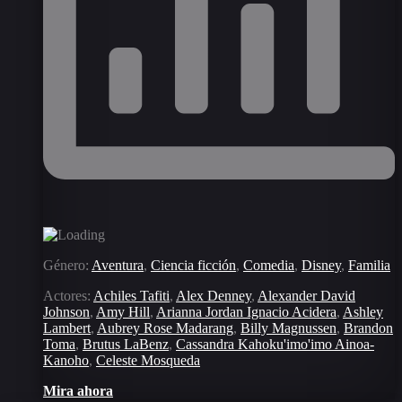
Género:
Aventura
,
Ciencia ficción
,
Comedia
,
Disney
,
Familia
Actores:
Achiles Tafiti
,
Alex Denney
,
Alexander David
Johnson
,
Amy Hill
,
Arianna Jordan Ignacio Acidera
,
Ashley
Lambert
,
Aubrey Rose Madarang
,
Billy Magnussen
,
Brandon
Toma
,
Brutus LaBenz
,
Cassandra Kahoku'imo'imo Ainoa-
Kanoho
,
Celeste Mosqueda
Mira ahora