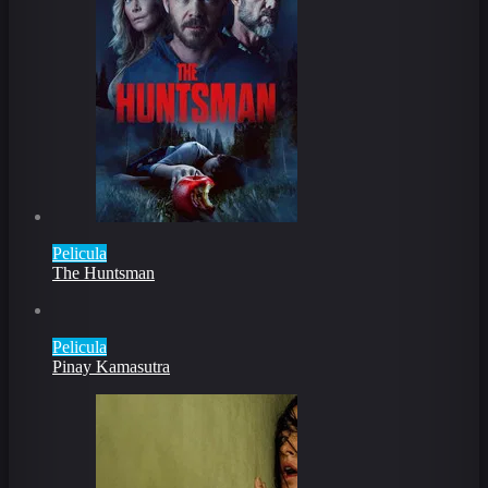
Pelicula
The Huntsman
Pelicula
Pinay Kamasutra