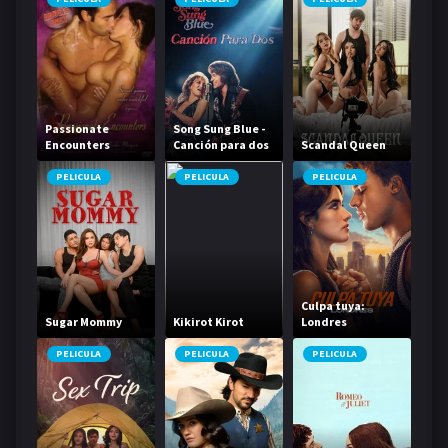
Passionate
Song Sung Blue -
Encounters
Canción para dos
Scandal Queen
PELICULA
PELICULA
PELICULA
Culpa tuya:
Sugar Mommy
Kikirot Kirot
Londres
PELICULA
PELICULA
PELICULA