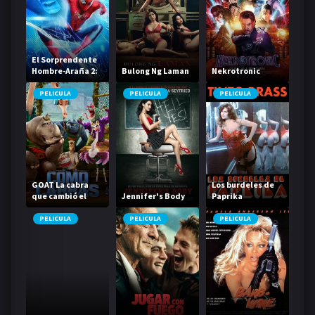
El Sorprendente
Hombre-Araña 2:
Bulong Ng Laman
Nekrotronic
La Amenaza de
Electro
PELICULA
PELICULA
PELICULA
GOAT La cabra
Los burdeles de
que cambió el
Jennifer's Body
Paprika
juego
PELICULA
PELICULA
PELICULA