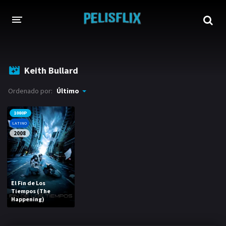
INICIO
TODAS LAS PELÍCULAS
Keith Bullard
AHORA EN TRANSMISIÓN
Ordenado por:
Último
1080P
Netflix
Amazon
LATINO
2008
Disney
HBO-Max
Vivamax
Vix+Original
Marvel
DC
El Fin de Los
Tiempos (The
Hulu
Apple tv+
Happening)