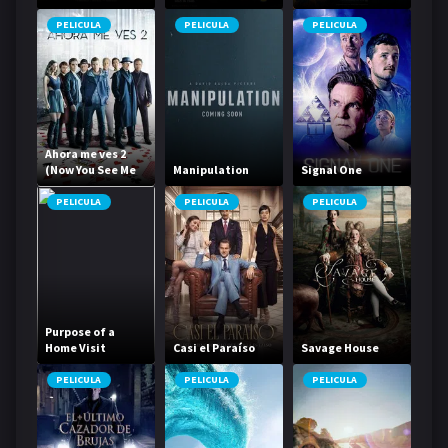
PELICULA
PELICULA
PELICULA
Ahora me ves 2
(Now You See Me
Manipulation
Signal One
2)
PELICULA
PELICULA
PELICULA
Purpose of a
Home Visit
Casi el Paraíso
Savage House
PELICULA
PELICULA
PELICULA