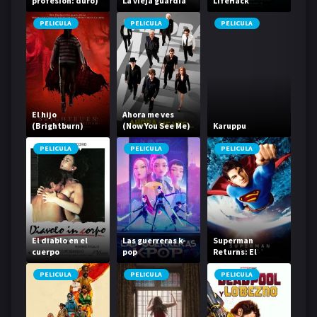
profesión: duro)
La vieja guardia
LifeHack
PELICULA
PELICULA
PELICULA
El hijo
Ahora me ves
(Brightburn)
(Now You See Me)
Karuppu
PELICULA
PELICULA
PELICULA
El diablo en el
Las guerreras k-
Superman
cuerpo
pop
Returns: El
regreso
PELICULA
PELICULA
PELICULA