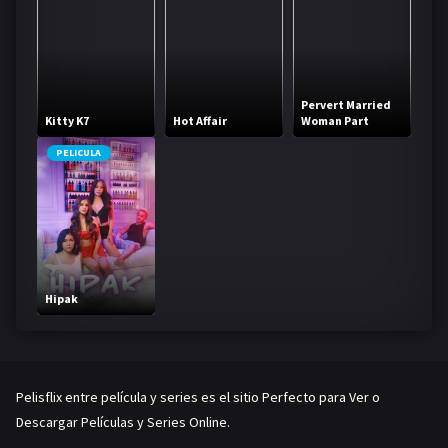
Pervert Married
Kitty K7
Hot Affair
Woman Part
Timer Who Was
Trained By A Big
PELICULA
Robber
Hipak
Pelisflix entre película y series es el sitio Perfecto para Ver o
Descargar Películas y Series Online.