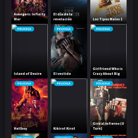
Avengers: Infinity
El día de la
War
revelación
Los Tipos Malos 1
PELICULA
PELICULA
PELICULA
Girlfriend Who is
Island of Desire
El vestido
Crazy About Big
Things
PELICULA
PELICULA
PELICULA
Giro al infierno (U
Hellboy
Kikirot Kirot
Turn)