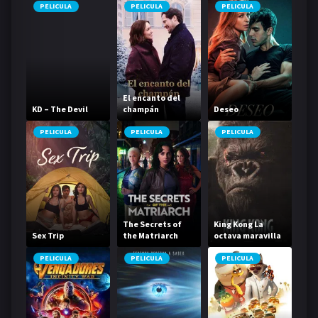
PELICULA
PELICULA
PELICULA
El encanto del
KD – The Devil
champán
Deseo
PELICULA
PELICULA
PELICULA
The Secrets of
King Kong La
Sex Trip
the Matriarch
octava maravilla
del mundo
PELICULA
PELICULA
PELICULA