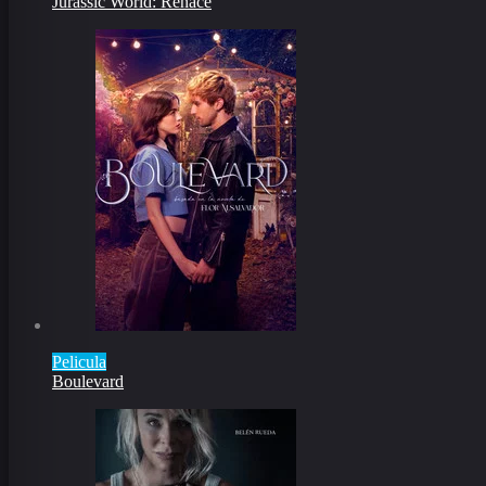
Jurassic World: Renace
Pelicula
Boulevard