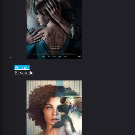
Pelicula
El vestido