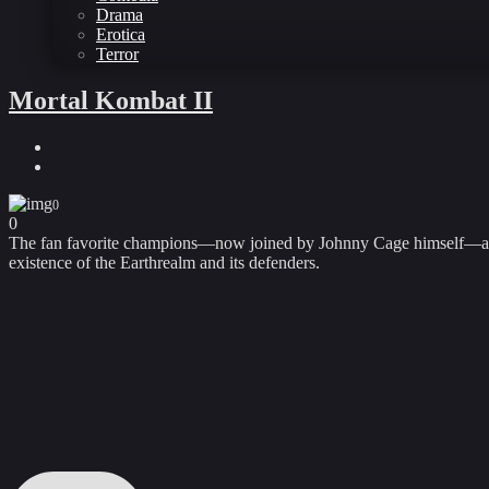
Drama
Erotica
Terror
Mortal Kombat II
0
0
The fan favorite champions—now joined by Johnny Cage himself—are pit
existence of the Earthrealm and its defenders.