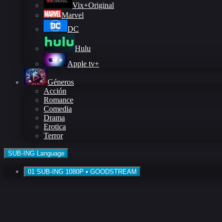
Vix+Original
Marvel
DC
Hulu
Apple tv+
Géneros
Acción
Romance
Comedia
Drama
Erotica
Terror
SUB-ING
Language
01
SUB-ING
1080P • GOODSTREAM