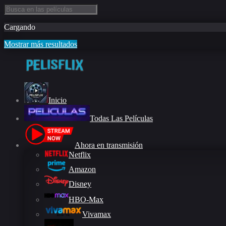
Cargando
Mostrar más resultados
Inicio
Todas Las Películas
Ahora en transmisión
Netflix
Amazon
Disney
HBO-Max
Vivamax