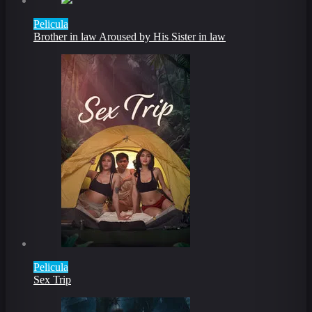
Pelicula
Brother in law Aroused by His Sister in law
Pelicula
Sex Trip