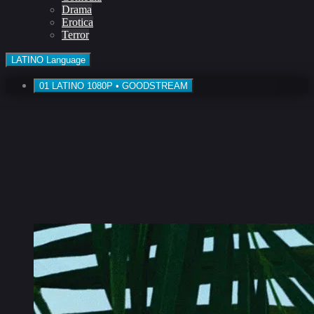
Drama
Erotica
Terror
LATINO
Language
01
LATINO
1080P • GOODSTREAM