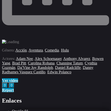
Género:
Acción
,
Aventura
,
Comedia
,
Hulu
Actores:
Adam Nee
,
Alex Schoenauer
,
Anthony Alvarez
,
Bowen
Yang
,
Brad Pitt
,
Carolina Rohana
,
Channing Tatum
,
Cynthia
Guzmán
,
Da'Vine Joy Randolph
,
Daniel Radcliffe
,
Danny
Radhames Vasquez Castillo
,
Edwin Polanco
Ver video
0
0
Report
Enlaces