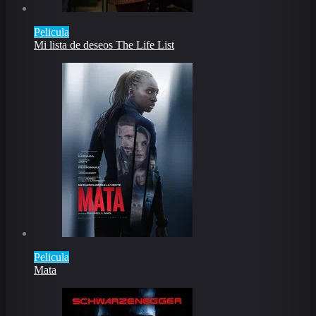
Pelicula
Mi lista de deseos The Life List
Pelicula
Mata