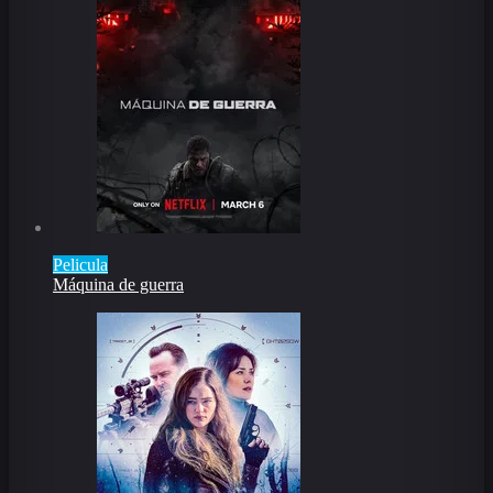
Pelicula
Máquina de guerra