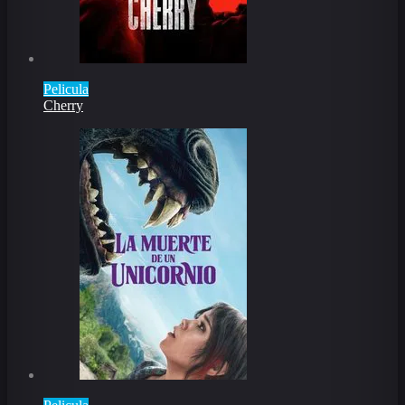
Pelicula
Cherry