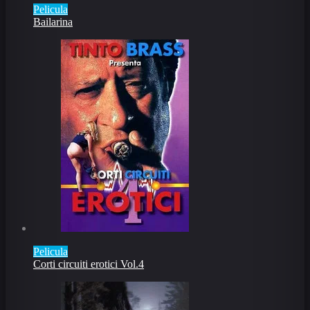
Pelicula
Bailarina
Pelicula
Corti circuiti erotici Vol.4