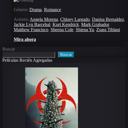
Género:
Drama
,
Romance
Actores:
Angela Morena
,
Chloey Largado
,
Danisa Bernaldez
,
Jackie Lyn Barcebal
,
Kurt Kendrick
,
Mark Grabador
,
Matthew Francisco
,
Sheena Cole
,
Shiena Yu
,
Zsara Tiblani
Mira ahora
Buscar
Buscar
Películas Recién Agregadas