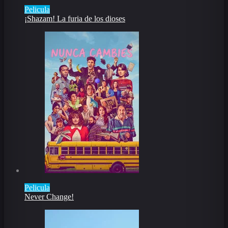
Pelicula
¡Shazam! La furia de los dioses
Pelicula
Never Change!