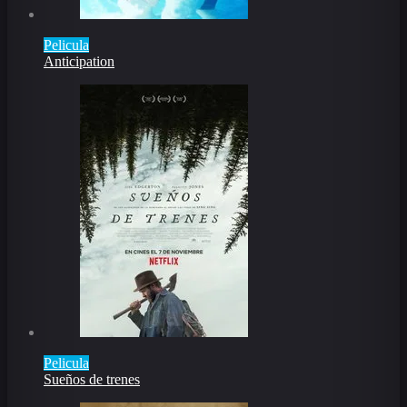
Pelicula
Anticipation
Pelicula
Sueños de trenes