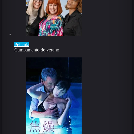
Pelicula
Campamento de verano