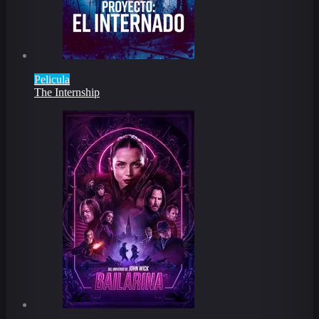
Pelicula
The Internship