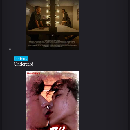
Pelicula
Undercard