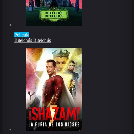
Pelicula
Bitelchús Bitelchús