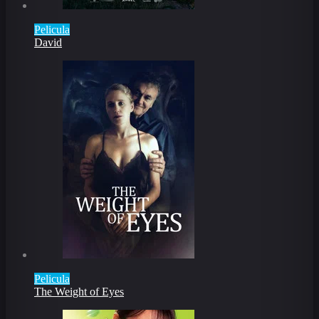
Pelicula
David
Pelicula
The Weight of Eyes