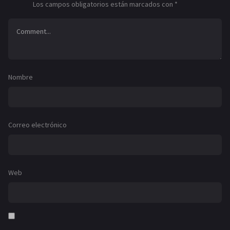
Los campos obligatorios están marcados con
*
Nombre
Correo electrónico
Web