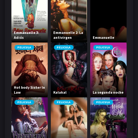
Emmanuelle 3:
Emmanuelle 2: La
Adiós
antivirgen
Emmanuelle
Emmanuelle
PELICULA
PELICULA
PELICULA
Hot body Sister In
Law
Kalakal
La segunda noche
PELICULA
PELICULA
PELICULA