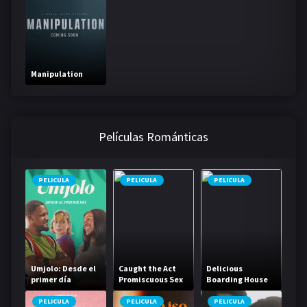
Manipulation
Películas Románticas
PELICULA
PELICULA
PELICULA
Umjolo: Desde el
Caught the Act
Delicious
primer día
Promiscuous Sex
Boarding House
Life
Daughter
PELICULA
PELICULA
PELICULA