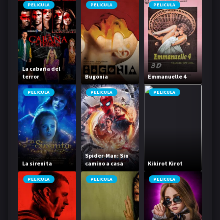
of Death
PELICULA
PELICULA
PELICULA
La cabaña del
terror
Bugonia
Emmanuelle 4
PELICULA
PELICULA
PELICULA
Spider-Man: Sin
La sirenita
camino a casa
Kikirot Kirot
PELICULA
PELICULA
PELICULA