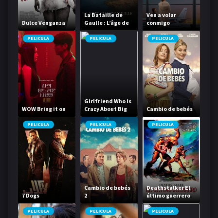
La Bataille de
Ven a volar
Dulce Venganza
Gaulle : L’âge de
conmigo
fer
PELICULA
PELICULA
PELICULA
Girlfriend Who is
WOW Bring it on
Crazy About Big
Cambio de bebés
Things
PELICULA
PELICULA
PELICULA
Cambio de bebés
Deathstalker El
7 Dogs
2
último guerrero
PELICULA
PELICULA
PELICULA