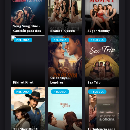
Song Sung Blue -
Canción para dos
Scandal Queen
Sugar Mommy
PELICULA
PELICULA
PELICULA
Culpa tuya:
Kikirot Kirot
Londres
Sex Trip
PELICULA
PELICULA
PELICULA
The Sheriffs of
Turbulencia en la