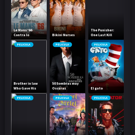
Le Mans '66
The Punisher:
Contra lo
Bikini Nurses
One Last Kill
imposible
PELICULA
PELICULA
PELICULA
Brother in law
50 Sombras muy
Who Gave His
Oscuras
El gato
Sister in law a
Little Sex
PELICULA
PELICULA
PELICULA
Education