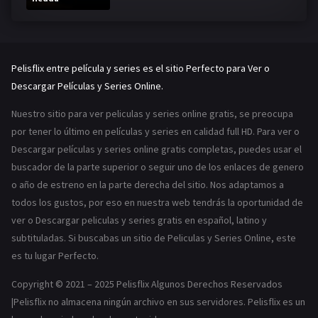
Pelisflix entre película y series es el sitio Perfecto para Ver o
Descargar Películas y Series Online.
Nuestro sitio para ver peliculas y series online gratis, se preocupa
por tener lo último en películas y series en calidad full HD. Para ver o
Descargar películas y series online gratis completas, puedes usar el
buscador de la parte superior o seguir uno de los enlaces de genero
o año de estreno en la parte derecha del sitio. Nos adaptamos a
todos los gustos, por eso en nuestra web tendrás la oportunidad de
ver o Descargar peliculas y series gratis en español, latino y
subtituladas. Si buscabas un sitio de Peliculas y Series Online, este
es tu lugar Perfecto.
Copyright © 2021 – 2025 Pelisflix Algunos Derechos Reservados
|Pelisflix no almacena ningún archivo en sus servidores. Pelisflix es un