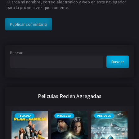
Guarda mi nombre, correo electrónico y web en este navegador
para la próxima vez que comente.
Buscar
Buscar
Películas Recién Agregadas
PELICULA
PELICULA
PELICULA