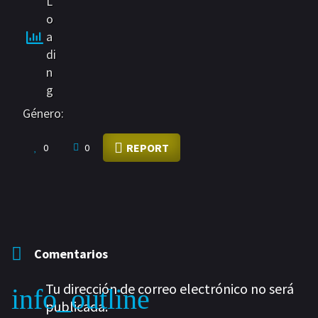
Acción
Romance
Comedia
Drama
Erotica
Terror
Género:
REPORT
0
0
Comentarios
Tu dirección de correo electrónico no será
publicada.