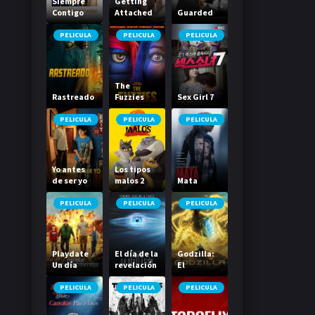
Siempre
Getting
Contigo
Attached
Guarded
Easily After
Sex Is
PELICULA
PELICULA
PELICULA
Scary
The
Rastreado
Fuzzies
Sex Girl 7
PELICULA
PELICULA
PELICULA
Yo antes
Los tipos
de ser yo
malos 2
Mata
PELICULA
PELICULA
PELICULA
Playdate
El día de la
Godzilla:
Un día
revelación
El
fuera de
devorador
control
de
PELICULA
PELICULA
PELICULA
planetas