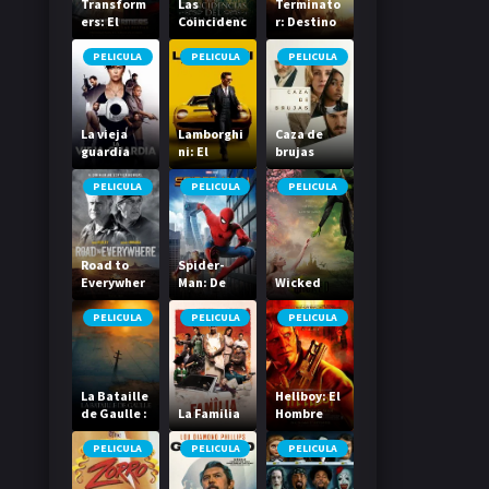
Transform
Las
Terminato
ers: El
Coincidenc
r: Destino
despertar
ias del
oscuro
de las
Gran Amor
PELICULA
PELICULA
PELICULA
bestias
La vieja
Lamborghi
Caza de
guardia
ni: El
brujas
Hombre
(After the
Detrás De
Hunt)
PELICULA
PELICULA
PELICULA
La Leyenda
Road to
Spider-
Everywher
Man: De
Wicked
e
regreso a
casa
PELICULA
PELICULA
PELICULA
La Bataille
Hellboy: El
de Gaulle :
La Familia
Hombre
L’âge de
Retorcido
fer
PELICULA
PELICULA
PELICULA