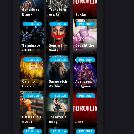
Song Sung
Transform
Blue -
ers: la
Tuklas
Canción
venganza
para dos
de los
PELICULA
PELICULA
PELICULA
caídos
Terminato
Sonríe 2
Caught the
r 2: El
Smile
Act
juicio final
Promiscuo
us Sex Life
PELICULA
PELICULA
PELICULA
Camino
Sasquatch
Avengers:
Hacia el
Within
Endgame
Terror 2:
Final
PELICULA
PELICULA
PELICULA
mortal
Emmanuell
Jennifer's
e 2: La
Body
Apex
antivirgen
PELICULA
PELICULA
PELICULA