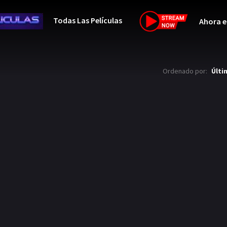
Todas Las Películas
Ahora e
Netflix
Amazon
Ordenado por:
Últi
Disney
HBO-Max
Vivamax
Vix+Original
Marvel
DC
Hulu