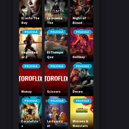
El niño The
La momia
Night of
Boy
The
Blood
Mummy
PELICULA
PELICULA
PELICULA
Depredad
El Tiempo
or 2
Que
Hellboy
Predator
Tenemos
PELICULA
PELICULA
PELICULA
Monay
Scissors
Deseo
PELICULA
PELICULA
PELICULA
Escalofrío
La dama y
Minions &
s
el
Monsters