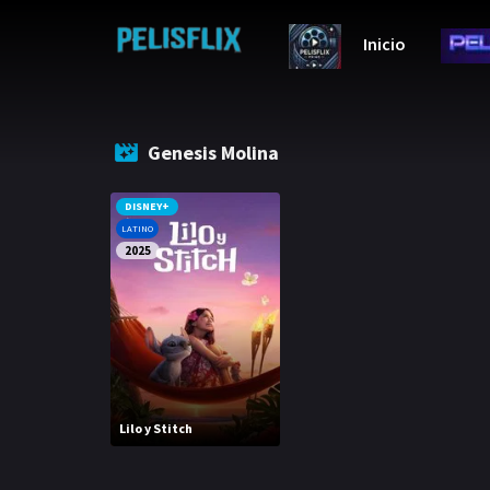
Inicio
Genesis Molina
DISNEY+
LATINO
2025
Lilo y Stitch