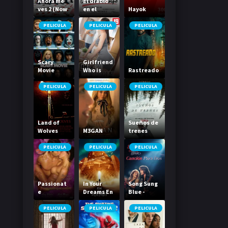
Ahora me
El diablo
ves 2 (Now
en el
Hayok
You See Me
cuerpo
2)
PELICULA
PELICULA
PELICULA
Scary
Girlfriend
Movie
Who is
Rastreado
Crazy
About Big
PELICULA
PELICULA
PELICULA
Things
Land of
Sueños de
Wolves
M3GAN
trenes
PELICULA
PELICULA
PELICULA
Passionat
In Your
Song Sung
e
Dreams En
Blue -
Encounter
sueños
Canción
s
2025
para dos
PELICULA
PELICULA
PELICULA