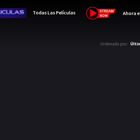
Todas Las Películas
Ahora e
Netflix
Amazon
Ordenado por:
Últi
Disney
HBO-Max
Vivamax
Vix+Original
Marvel
DC
Hulu