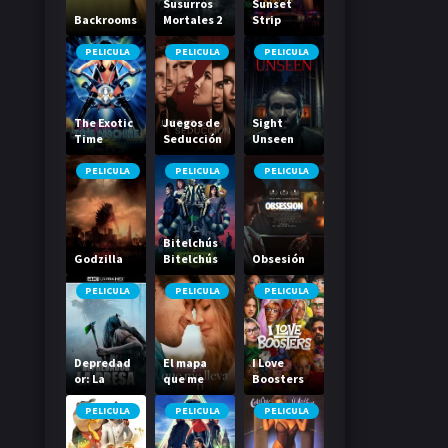
Susurros
Sunset
Backrooms
Mortales 2
Strip
Killers
PELICULA
PELICULA
PELICULA
The Exotic
Juegos de
Sight
Time
Seducción
Unseen
Machine
PELICULA
PELICULA
PELICULA
Bitelchús
Godzilla
Bitelchús
Obsesión
PELICULA
PELICULA
PELICULA
Depredad
El mapa
I Love
or: La
que me
Boosters
presa
lleva a ti
PELICULA
PELICULA
PELICULA