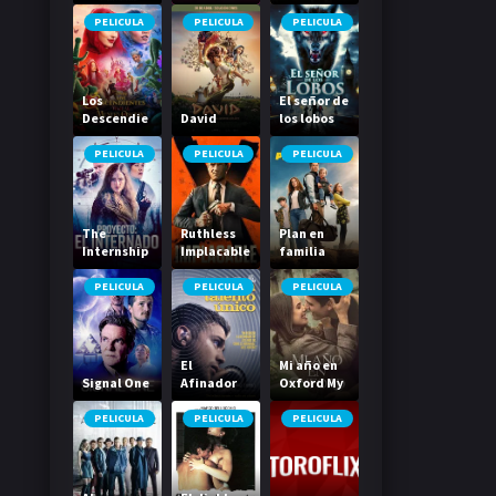
2006
sex
requerido
exchange
PELICULA
PELICULA
PELICULA
Los
El señor de
Descendie
David
los lobos
ntes: viaje
al mundo
PELICULA
PELICULA
PELICULA
oscuro
The
Ruthless
Plan en
Internship
Implacable
familia
PELICULA
PELICULA
PELICULA
El
Mi año en
Signal One
Afinador
Oxford My
Un talento
Oxford
único
Year
PELICULA
PELICULA
PELICULA