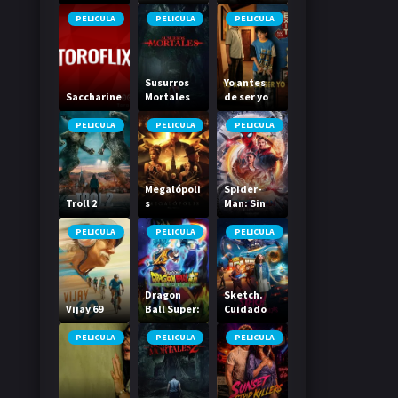
Salvation
PELICULA
PELICULA
PELICULA
Susurros
Yo antes
Saccharine
Mortales
de ser yo
PELICULA
PELICULA
PELICULA
Megalópoli
Spider-
Troll 2
s
Man: Sin
camino a
casa
PELICULA
PELICULA
PELICULA
Dragon
Sketch.
Vijay 69
Ball Super:
Cuidado
Broly
con lo que
dibujas
PELICULA
PELICULA
PELICULA