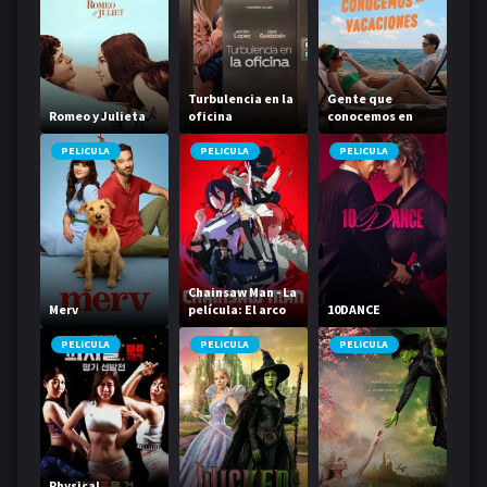
Turbulencia en la
Gente que
Romeo y Julieta
oficina
conocemos en
vacaciones
PELICULA
PELICULA
PELICULA
Chainsaw Man - La
Merv
película: El arco
10DANCE
de Reze
PELICULA
PELICULA
PELICULA
Physical