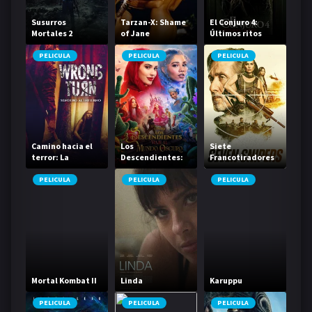
Susurros
Tarzan-X: Shame
El Conjuro 4:
Mortales 2
of Jane
Últimos ritos
PELICULA
PELICULA
PELICULA
Camino hacia el
Los
Siete
terror: La
Descendientes:
Francotiradores
Fundación
viaje al mundo
oscuro
PELICULA
PELICULA
PELICULA
Mortal Kombat II
Linda
Karuppu
PELICULA
PELICULA
PELICULA