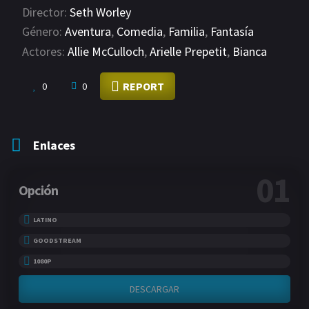
Director:
Seth Worley
Género:
Aventura
,
Comedia
,
Familia
,
Fantasía
Actores:
Allie McCulloch
,
Arielle Prepetit
,
Bianca
Belle
VER MÁS
REPORT
0
0
Enlaces
01
Opción
LATINO
GOODSTREAM
1080P
DESCARGAR