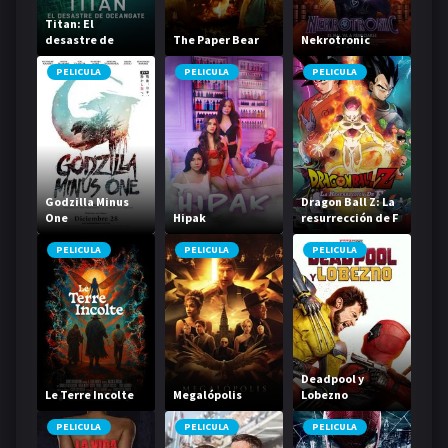
Titan: El
desastre de
The Paper Bear
Nekrotronic
OceanGate
PELICULA
PELICULA
PELICULA
Godzilla Minus
Dragon Ball Z: La
One
Hipak
resurrección de F
PELICULA
PELICULA
PELICULA
Deadpool y
Le Terre Incolte
Megalópolis
Lobezno
PELICULA
PELICULA
PELICULA