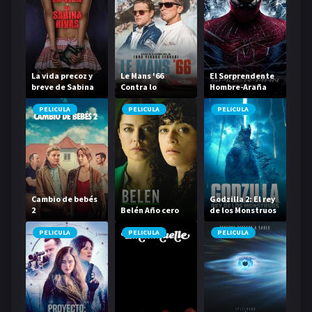
La vida precoz y
Le Mans '66
El Sorprendente
breve de Sabina
Contra lo
Hombre-Araña
Rivas
imposible
PELICULA
PELICULA
PELICULA
Cambio de bebés
Godzilla 2: El rey
2
Belén Año cero
de los Monstruos
PELICULA
PELICULA
PELICULA