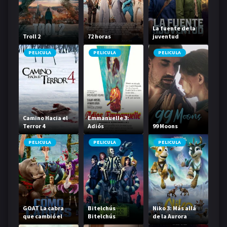
La fuente de la
Troll 2
72 horas
juventud
Fountain of Youth
PELICULA
PELICULA
PELICULA
Camino Hacia el
Emmanuelle 3:
Terror 4
Adiós
99 Moons
Emmanuelle
PELICULA
PELICULA
PELICULA
GOAT La cabra
Bitelchús
Niko 3: Más allá
que cambió el
Bitelchús
de la Aurora
juego
Boreal