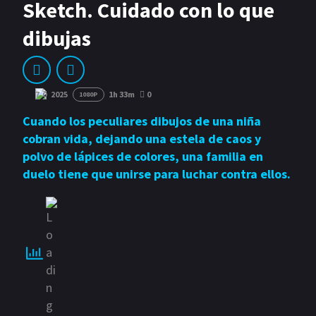
Sketch. Cuidado con lo que
Acción
Romance
dibujas
Comedia
Drama
Erotica
Terror
7.0
2025
1h 33m
0
1080P
Cuando los peculiares dibujos de una niña
cobran vida, dejando una estela de caos y
polvo de lápices de colores, una familia en
duelo tiene que unirse para luchar contra ellos.