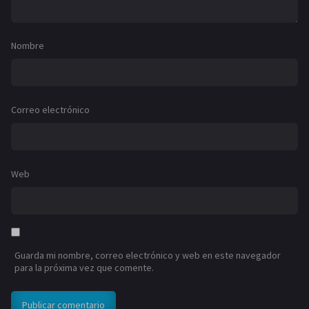
Nombre
Correo electrónico
Web
Guarda mi nombre, correo electrónico y web en este navegador
para la próxima vez que comente.