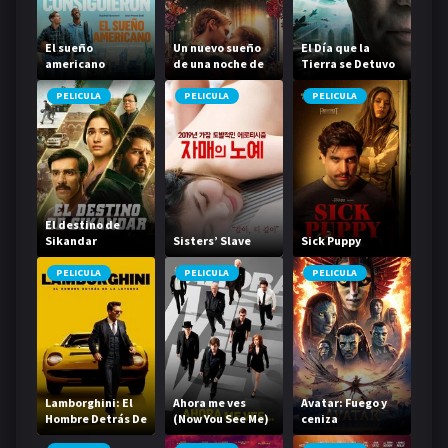
El sueño
Un nuevo sueño
El Día que la
americano
de una noche de
Tierra se Detuvo
verano
PELICULA
PELICULA
PELICULA
El destino de
Sikandar
Sisters’ Slave
Sick Puppy
PELICULA
PELICULA
PELICULA
Lamborghini: El
Ahora me ves
Avatar: Fuego y
Hombre Detrás De
(Now You See Me)
ceniza
La Leyenda