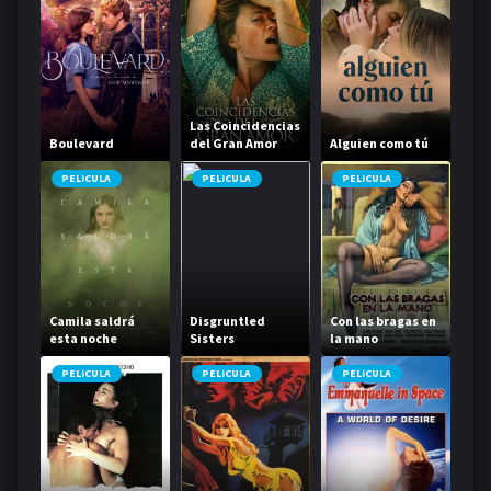
Las Coincidencias
Boulevard
del Gran Amor
Alguien como tú
PELICULA
PELICULA
PELICULA
Camila saldrá
Disgruntled
Con las bragas en
esta noche
Sisters
la mano
PELICULA
PELICULA
PELICULA