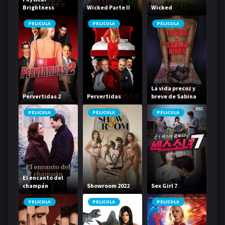
Brightness
Wicked Parte II
Wicked
Contest
PELICULA
PELICULA
PELICULA
La vida precoz y
Pervertidas 2
Pervertidas
breve de Sabina
Rivas
PELICULA
PELICULA
PELICULA
El encanto del
champán
Showroom 2022
Sex Girl 7
PELICULA
PELICULA
PELICULA