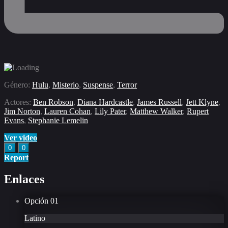
Género:
Hulu
,
Misterio
,
Suspense
,
Terror
Actores:
Ben Robson
,
Diana Hardcastle
,
James Russell
,
Jett Klyne
,
Jim Norton
,
Lauren Cohan
,
Lily Pater
,
Matthew Walker
,
Rupert
Evans
,
Stephanie Lemelin
Ver video
0
0
Report
Enlaces
Opción
01
Latino