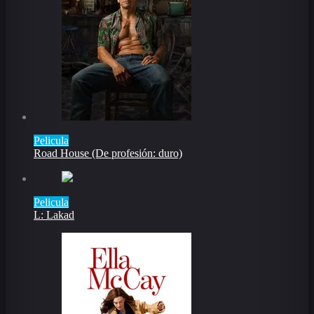
Pelicula
Road House (De profesión: duro)
Pelicula
L: Lakad