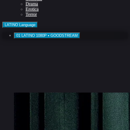
Drama
Erotica
Terror
LATINO
Language
01
LATINO
1080P • GOODSTREAM