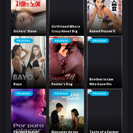
Girlfriend Who is
Sisters’ Slave
Crazy About Big
Naked Poison II
Things
PELICULA
PELICULA
PELICULA
Brother in law
Bayo
Pavlov’s Dog
Who Gave His
Sister in law a
Little Sex
PELICULA
PELICULA
PELICULA
Education
Por puro placer
Mensajes de voz
Taste of a Former