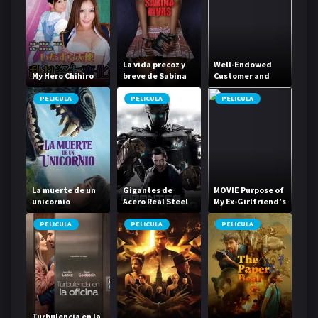
La vida precoz y
Well-Endowed
My Hero Chihiro
breve de Sabina
Customer and
Rivas
Young Female
Escort
PELICULA
PELICULA
PELICULA
La muerte de un
Gigantes de
MOVIE Purpose of
unicornio
Acero Real Steel
My Ex-Girlfriend’s
Naked Body
PELICULA
PELICULA
PELICULA
Turbulencia en la