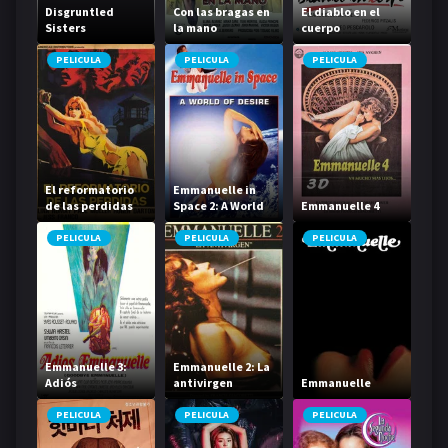
Disgruntled
Con las bragas en
El diablo en el
Sisters
la mano
cuerpo
PELICULA
PELICULA
PELICULA
El reformatorio
Emmanuelle in
de las perdidas
Space 2: A World
Emmanuelle 4
of Desire
PELICULA
PELICULA
PELICULA
Emmanuelle 3:
Emmanuelle 2: La
Adiós
antivirgen
Emmanuelle
Emmanuelle
PELICULA
PELICULA
PELICULA