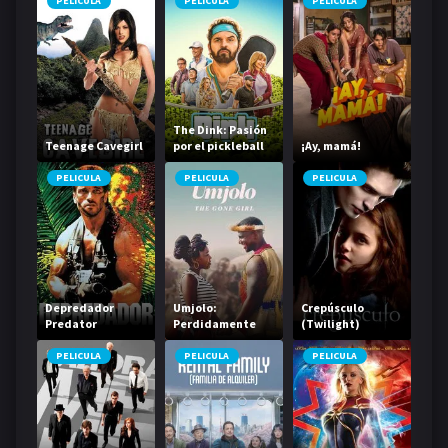
PELICULA
PELICULA
PELICULA
The Dink: Pasión
Teenage Cavegirl
por el pickleball
¡Ay, mamá!
PELICULA
PELICULA
PELICULA
Depredador
Umjolo:
Crepúsculo
Predator
Perdidamente
(Twilight)
enamorada
PELICULA
PELICULA
PELICULA