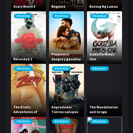
Scary Movie 5
Bugonia
Bulong Ng Laman
PELICULA
PELICULA
PELICULA
Pimpinero:
Godzilla Minus
Recorded 2
Sangre y gasolina
One
PELICULA
PELICULA
PELICULA
The Erotic
Depredador
The Mandalorian
Adventures of
Tierras salvajes
and Grogu
Zorro
2025
PELICULA
PELICULA
PELICULA