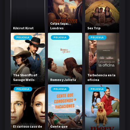
Culpa tuya:
Kikirot Kirot
Londres
Sex Trip
PELICULA
PELICULA
PELICULA
The Sheriffs of
Turbulencia en la
Savage Wells
Romeo y Julieta
oficina
PELICULA
PELICULA
PELICULA
El curioso caso de
Gente que