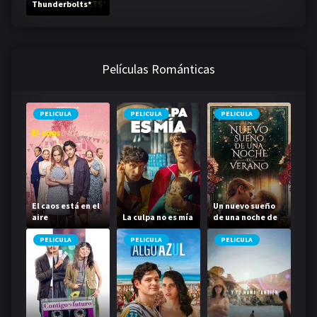
Thunderbolts*
Películas Románticas
PELICULA
PELICULA
PELICULA
El caos está en el
Un nuevo sueño
aire
La culpa no es mía
de una noche de
verano
PELICULA
PELICULA
PELICULA