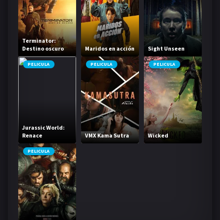
Terminator:
Destino oscuro
Maridos en acción
Sight Unseen
PELICULA
PELICULA
PELICULA
Jurassic World:
Renace
VMX Kama Sutra
Wicked
PELICULA