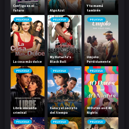
Contigo en el
Y tu mamá
futuro
Algo Azul
también
PELICULA
PELICULA
PELICULA
My Hotwife's
Umjolo:
La cosa más dulce
Black Bull
Perdidamente
enamorada
PELICULA
PELICULA
PELICULA
Libre: encanto
Xana y el secreto
40 Dates and 40
criminal
del tiempo
Nights
PELICULA
PELICULA
PELICULA