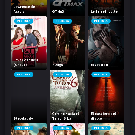
Lawrence de
Arabia
GTMAX
Le Terre Incolte
PELICULA
PELICULA
PELICULA
Love Conquest
(Uncut)
7 Dogs
El vestido
PELICULA
PELICULA
PELICULA
Camino Hacia el
El pasajero del
Stepdaddy
Terror 6: La
diablo
Herencia
PELICULA
PELICULA
PELICULA