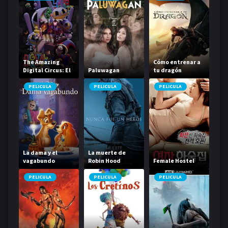
The Amazing
Cómo entrenar a
Digital Circus: El
Paluwagan
tu dragón
Último Acto
PELICULA
PELICULA
PELICULA
La dama y el
La muerte de
vagabundo
Robin Hood
Female Hostel
PELICULA
PELICULA
PELICULA