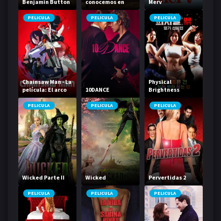
Benjamin Button
conocemos en
Merv
vacaciones
PELICULA
PELICULA
PELICULA
Chainsaw Man - La
Physical
película: El arco
10DANCE
Brightness
de Reze
Contest
PELICULA
PELICULA
PELICULA
Wicked Parte II
Wicked
Pervertidas 2
PELICULA
PELICULA
PELICULA