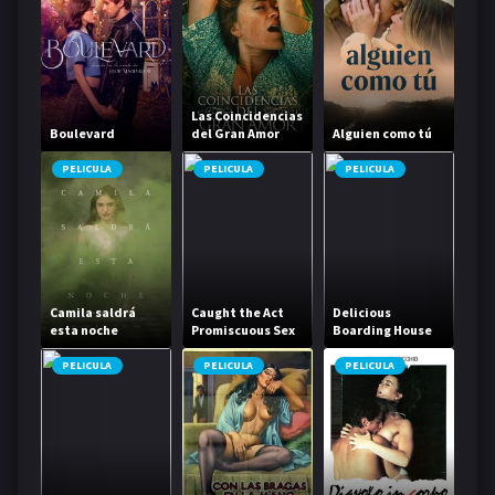
Las Coincidencias
Boulevard
del Gran Amor
Alguien como tú
PELICULA
PELICULA
PELICULA
Camila saldrá
Caught the Act
Delicious
esta noche
Promiscuous Sex
Boarding House
Life
Daughter
PELICULA
PELICULA
PELICULA