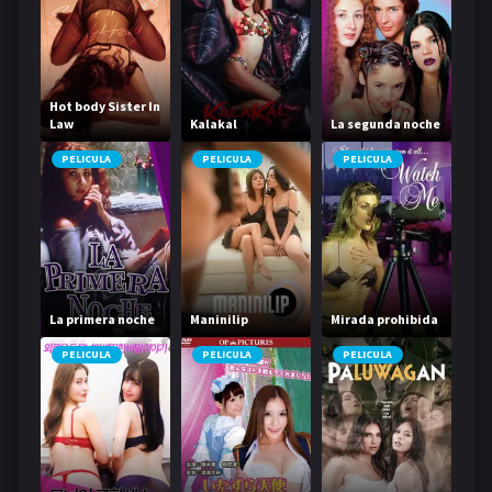
Hot body Sister In
Law
Kalakal
La segunda noche
PELICULA
PELICULA
PELICULA
La primera noche
Maninilip
Mirada prohibida
PELICULA
PELICULA
PELICULA