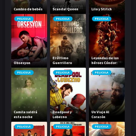
Cambio de bebés
Scandal Queen
Lilo y Stitch
PELICULA
PELICULA
PELICULA
El Último
Leyendas de los
Obsesyon
Guerrillero
héroes Cóndor:
Los valientes
PELICULA
PELICULA
PELICULA
Camila saldrá
Deadpool y
Un Viaje Al
esta noche
Lobezno
Corazón
PELICULA
PELICULA
PELICULA