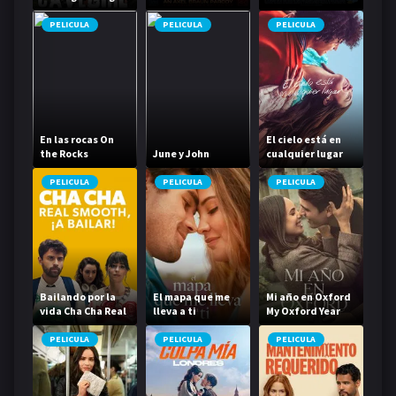
Braun Parody
Braun Parody
PELICULA
PELICULA
PELICULA
En las rocas On
El cielo está en
the Rocks
June y John
cualquier lugar
PELICULA
PELICULA
PELICULA
Bailando por la
El mapa que me
Mi año en Oxford
vida Cha Cha Real
lleva a ti
My Oxford Year
Smooth
PELICULA
PELICULA
PELICULA