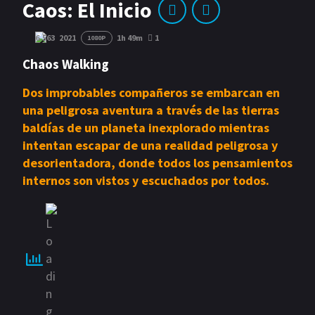
Caos: El Inicio
Acción
Romance
6.563
2021
1h 49m
1
1080P
Comedia
Drama
Chaos Walking
Erotica
Terror
Dos improbables compañeros se embarcan en
una peligrosa aventura a través de las tierras
baldías de un planeta inexplorado mientras
intentan escapar de una realidad peligrosa y
desorientadora, donde todos los pensamientos
internos son vistos y escuchados por todos.