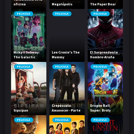
oficina
Megalópolis
The Paper Bear
PELICULA
PELICULA
PELICULA
Milky☆Subway:
Lee Cronin's The
El Sorprendente
The Galactic
Mummy
Hombre-Araña
Limited Express -
La película
PELICULA
PELICULA
PELICULA
Crepúsculo:
Dragon Ball
Sipsipan
Amanecer - Parte
Super: Broly
2
PELICULA
PELICULA
PELICULA