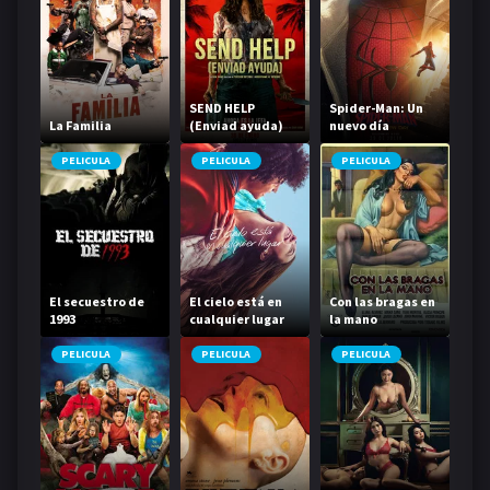
SEND HELP
Spider-Man: Un
La Familia
(Enviad ayuda)
nuevo día
PELICULA
PELICULA
PELICULA
El secuestro de
El cielo está en
Con las bragas en
1993
cualquier lugar
la mano
PELICULA
PELICULA
PELICULA