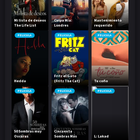
Mi lista de deseos
Culpa Mía:
Mantenimiento
The Life List
Londres
requerido
PELICULA
PELICULA
PELICULA
Fritz el Gato
Hedda
(Fritz The Cat)
Tu coño
PELICULA
PELICULA
PELICULA
50 Sombras muy
Cincuenta
Oscuras
Sombras Más
L: Lakad