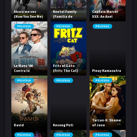
Ahora me ves
Rental Family
Captain Marvel
(Now You See Me)
(Familia de
XXX: An Axel
alquiler)
Braun Parody
PELICULA
PELICULA
PELICULA
Le Mans '66
Fritz el Gato
Contra lo
(Fritz The Cat)
Pinay Kamasutra
imposible
PELICULA
PELICULA
PELICULA
Tarzan-X: Shame
David
Kesong Puti
of Jane
PELICULA
PELICULA
PELICULA