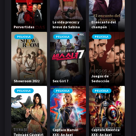
La vida precoz y
El encanto del
Pervertidas
breve de Sabina
champán
Rivas
PELICULA
PELICULA
PELICULA
Juegos de
Showroom 2022
Sex Girl 7
Seducción
PELICULA
PELICULA
PELICULA
Captain Marvel
Captain America
Teenage Cavegirl
XXX: An Axel
XXX: An Axel