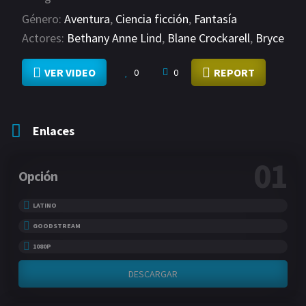
Género:
Aventura
,
Ciencia ficción
,
Fantasía
Actores:
Bethany Anne Lind
,
Blane Crockarell
,
Bryce
Bruckbauer
VER MÁS
VER VIDEO
REPORT
0
0
Enlaces
01
Opción
LATINO
GOODSTREAM
1080P
DESCARGAR