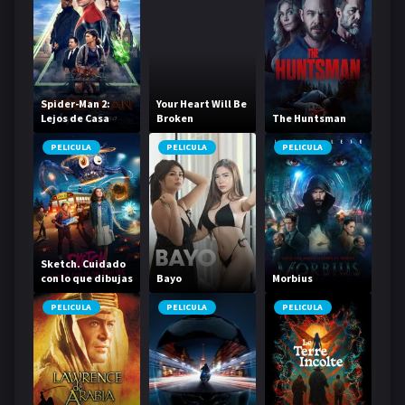
Spider-Man 2:
Your Heart Will Be
Lejos de Casa
Broken
The Huntsman
PELICULA
PELICULA
PELICULA
Sketch. Cuidado
con lo que dibujas
Bayo
Morbius
PELICULA
PELICULA
PELICULA