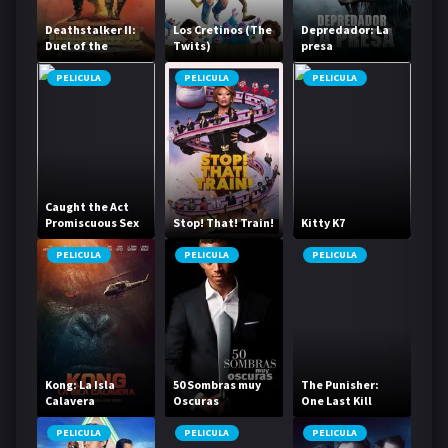
Deathstalker II:
Los Cretinos (The
Depredador: La
Duel of the
Twits)
presa
Titans
PELICULA
PELICULA
PELICULA
Caught the Act
Promiscuous Sex
Stop! That! Train!
Kitty K7
Life
PELICULA
PELICULA
PELICULA
Kong: La Isla
50 Sombras muy
The Punisher:
Calavera
Oscuras
One Last Kill
PELICULA
PELICULA
PELICULA