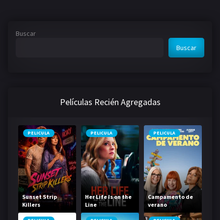
Buscar
Buscar
Películas Recién Agregadas
PELICULA
PELICULA
PELICULA
Sunset Strip
Her Life Is on the
Campamento de
Killers
Line
verano