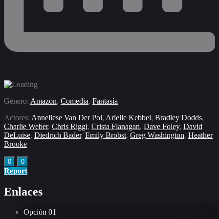
Género:
Amazon
,
Comedia
,
Fantasía
Actores:
Anneliese Van Der Pol
,
Arielle Kebbel
,
Bradley Dodds
,
Charlie Weber
,
Chris Riggi
,
Crista Flanagan
,
Dave Foley
,
David
DeLuise
,
Diedrich Bader
,
Emily Brobst
,
Greg Washington
,
Heather
Brooke
0
0
Report
Enlaces
Opción
01