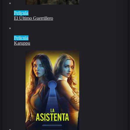
Pelicula
El Último Guerrillero
Pelicula
Karuppu