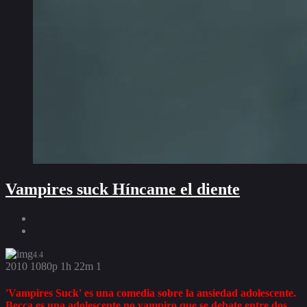
Vampires suck Híncame el diente
4.4
2010
1080p
1h 22m
1
'Vampires Suck' es una comedia sobre la ansiedad adolescente.
Becca es una adolescente no vampiro que se debate entre dos