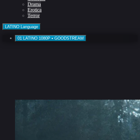
Drama
Erotica
Terror
LATINO
Language
01
LATINO
1080P • GOODSTREAM