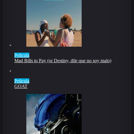
Pelicula
Mad Bills to Pay (or Destiny, dile que no soy malo)
Pelicula
GOAT