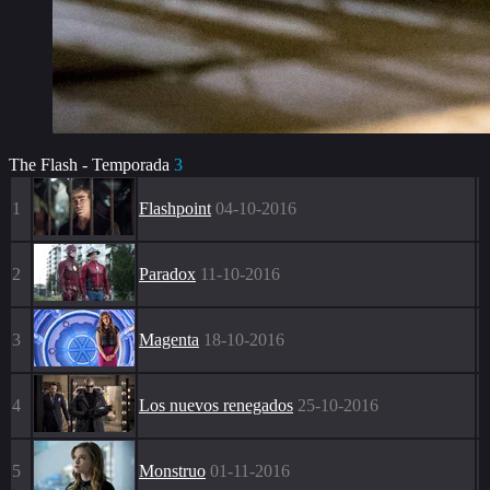
The Flash - Temporada
3
1
Flashpoint
04-10-2016
2
Paradox
11-10-2016
3
Magenta
18-10-2016
4
Los nuevos renegados
25-10-2016
5
Monstruo
01-11-2016