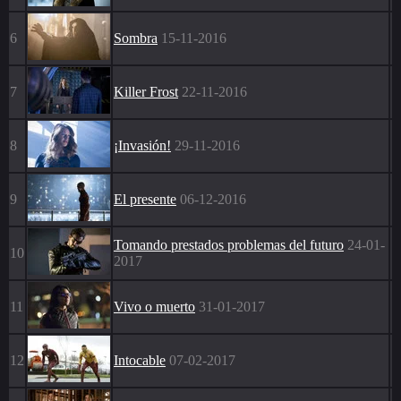
6
Sombra
15-11-2016
7
Killer Frost
22-11-2016
8
¡Invasión!
29-11-2016
9
El presente
06-12-2016
Tomando prestados problemas del futuro
24-01-
10
2017
11
Vivo o muerto
31-01-2017
12
Intocable
07-02-2017