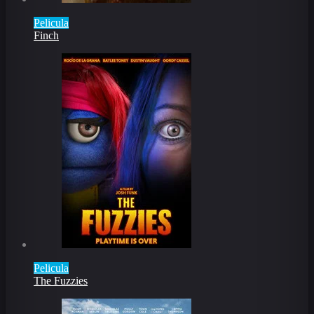
Pelicula
Finch
Pelicula
The Fuzzies