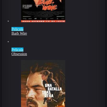
Pelicula
Barb Wire
Pelicula
Obsession