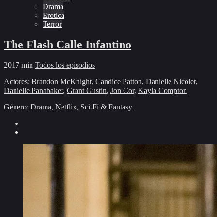
Drama
Erotica
Terror
The Flash Calle Infantino
2017
min
Todos los episodios
Actores:
Brandon McKnight
,
Candice Patton
,
Danielle Nicolet
,
Danielle Panabaker
,
Grant Gustin
,
Jon Cor
,
Kayla Compton
Género:
Drama
,
Netflix
,
Sci-Fi & Fantasy