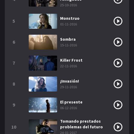
25-10-2016
Monstruo
5
01-11-2016
Sombra
6
15-11-2016
Killer Frost
7
22-11-2016
¡Invasión!
8
29-11-2016
El presente
9
06-12-2016
Tomando prestados
10
problemas del futuro
24-01-2017