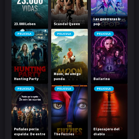
Las guerreras k-
23.000 Leben
Scandal Queen
pop
PELICULA
PELICULA
PELICULA
Moon, mi amigo
Hunting Party
panda
Bailarina
PELICULA
PELICULA
PELICULA
Puñales por la
El pasajero del
espalda: De entre
The Fuzzies
diablo
los muertos