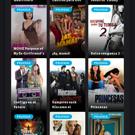
PELICULA
PELICULA
PELICULA
MOVIE Purpose of
My Ex-Girlfriend’s
¡Ay, mamá!
Dulce venganza 2
Naked Body
PELICULA
PELICULA
PELICULA
Contigo en el
Vampires suck
futuro
Híncame el
Princesas
diente
PELICULA
PELICULA
PELICULA