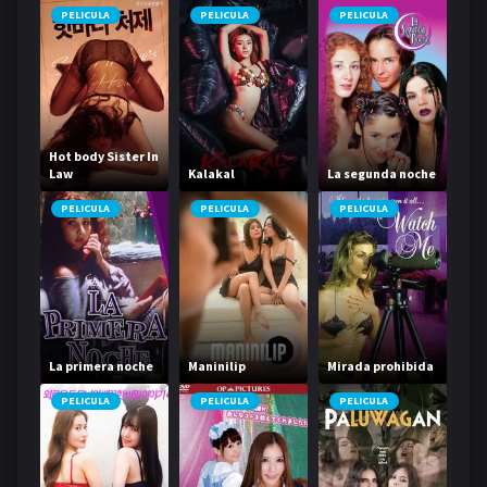
PELICULA
PELICULA
PELICULA
Hot body Sister In
Law
Kalakal
La segunda noche
PELICULA
PELICULA
PELICULA
La primera noche
Maninilip
Mirada prohibida
PELICULA
PELICULA
PELICULA