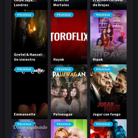
Londres
Mortales
de brujas
PELICULA
PELICULA
PELICULA
Gretel & Hansel:
Un siniestro
Hayok
Hipak
cuento de hadas
PELICULA
PELICULA
PELICULA
Emmanuelle
Paluwagan
Jugar con fuego
PELICULA
PELICULA
PELICULA