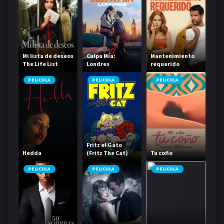
Mi lista de deseos
Culpa Mía:
Mantenimiento
The Life List
Londres
requerido
PELICULA
PELICULA
PELICULA
Fritz el Gato
Hedda
(Fritz The Cat)
Tu coño
PELICULA
PELICULA
PELICULA