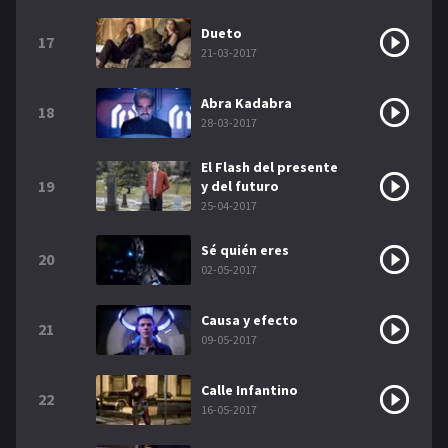
Dueto
17
21-03-2017
Abra Kadabra
18
28-03-2017
El Flash del presente
19
y del futuro
25-04-2017
Sé quién eres
20
02-05-2017
Causa y efecto
21
09-05-2017
Calle Infantino
22
16-05-2017