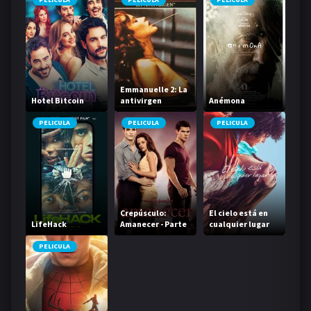
Emmanuelle 2: La
Hotel Bitcoin
antivirgen
Anémona
PELICULA
PELICULA
PELICULA
Crepúsculo:
El cielo está en
LifeHack
Amanecer - Parte
cualquier lugar
1
PELICULA