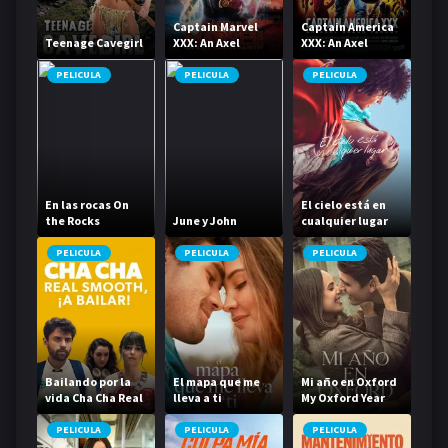
Captain Marvel
Captain America
Teenage Cavegirl
XXX: An Axel
XXX: An Axel
Braun Parody
Braun Parody
PELICULA
PELICULA
PELICULA
En las rocas On
El cielo está en
the Rocks
June y John
cualquier lugar
PELICULA
PELICULA
PELICULA
Bailando por la
El mapa que me
Mi año en Oxford
vida Cha Cha Real
lleva a ti
My Oxford Year
Smooth
PELICULA
PELICULA
PELICULA