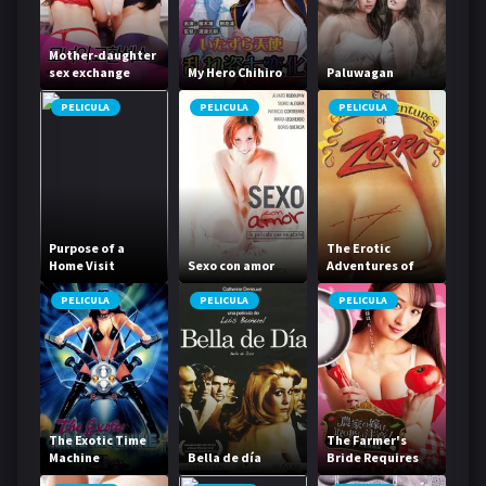
Mother-daughter
sex exchange
My Hero Chihiro
Paluwagan
PELICULA
PELICULA
PELICULA
Purpose of a
The Erotic
Home Visit
Sexo con amor
Adventures of
Zorro
PELICULA
PELICULA
PELICULA
The Exotic Time
The Farmer's
Machine
Bella de día
Bride Requires
Care! Part 1: