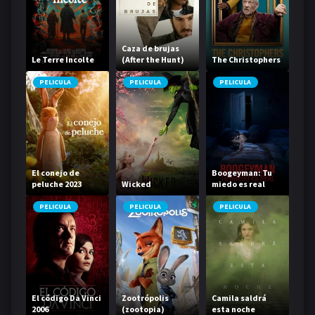
Caza de brujas
Le Terre Incolte
(After the Hunt)
The Christophers
PELICULA
PELICULA
PELICULA
El conejo de
Boogeyman: Tu
peluche 2023
Wicked
miedo es real
PELICULA
PELICULA
PELICULA
El código Da Vinci
Zootrópolis
Camila saldrá
2006
(zootopia)
esta noche