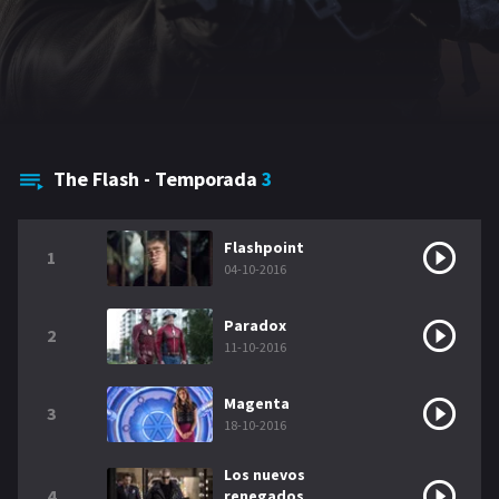
GÉNEROS
Acción
Romance
Comedia
Drama
Erotica
Terror
The Flash - Temporada
3
Flashpoint
1
04-10-2016
Paradox
2
11-10-2016
Magenta
3
18-10-2016
Los nuevos
4
renegados