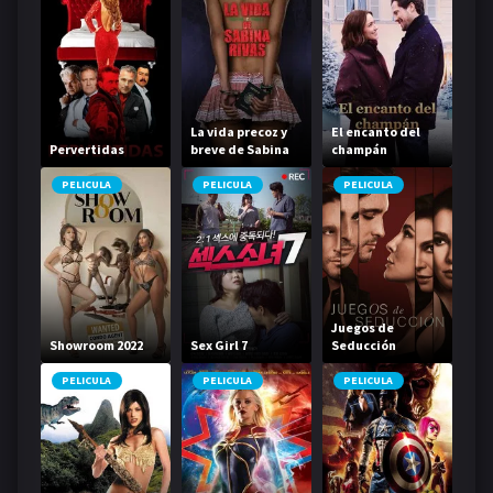
La vida precoz y
El encanto del
Pervertidas
breve de Sabina
champán
Rivas
PELICULA
PELICULA
PELICULA
Juegos de
Showroom 2022
Sex Girl 7
Seducción
PELICULA
PELICULA
PELICULA