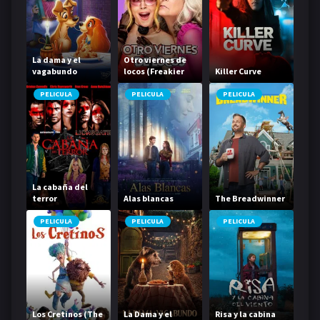
La dama y el
Otro viernes de
vagabundo
locos (Freakier
Killer Curve
Friday)
PELICULA
PELICULA
PELICULA
La cabaña del
terror
Alas blancas
The Breadwinner
PELICULA
PELICULA
PELICULA
Los Cretinos (The
La Dama y el
Risa y la cabina