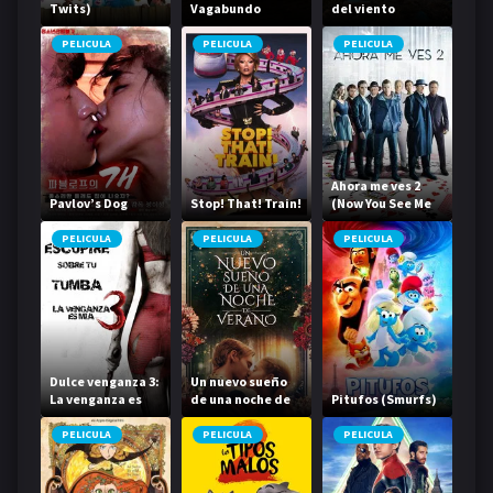
Twits)
Vagabundo
del viento
PELICULA
PELICULA
PELICULA
Ahora me ves 2
Pavlov’s Dog
Stop! That! Train!
(Now You See Me
2)
PELICULA
PELICULA
PELICULA
Dulce venganza 3:
Un nuevo sueño
La venganza es
de una noche de
Pitufos (Smurfs)
mía
verano
PELICULA
PELICULA
PELICULA