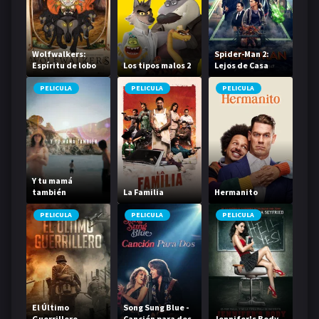
Wolfwalkers:
Spider-Man 2:
Espíritu de lobo
Los tipos malos 2
Lejos de Casa
PELICULA
PELICULA
PELICULA
Y tu mamá
también
La Familia
Hermanito
PELICULA
PELICULA
PELICULA
El Último
Song Sung Blue -
Guerrillero
Canción para dos
Jennifer's Body