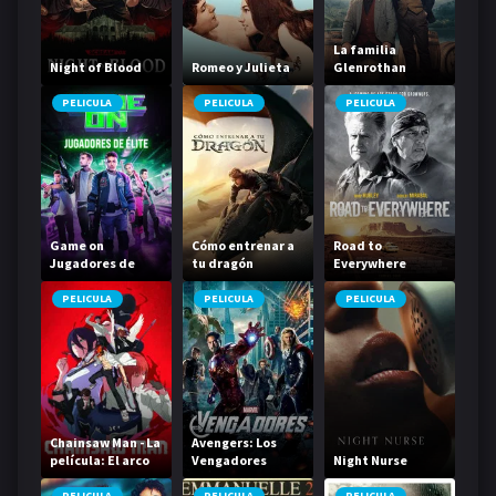
La familia
Night of Blood
Romeo y Julieta
Glenrothan
PELICULA
PELICULA
PELICULA
Game on
Cómo entrenar a
Road to
Jugadores de
tu dragón
Everywhere
élite
PELICULA
PELICULA
PELICULA
Chainsaw Man - La
Avengers: Los
película: El arco
Vengadores
Night Nurse
de Reze
PELICULA
PELICULA
PELICULA