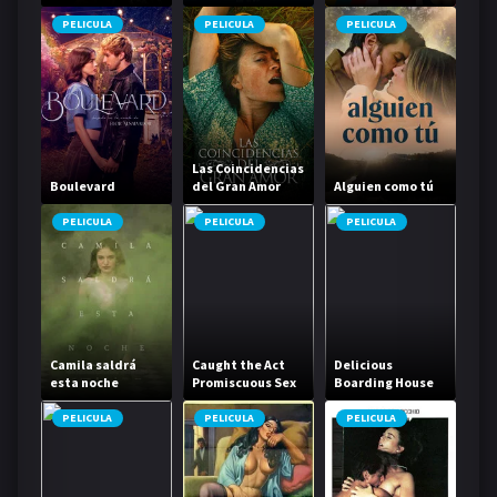
PELICULA
PELICULA
PELICULA
Las Coincidencias
Boulevard
del Gran Amor
Alguien como tú
PELICULA
PELICULA
PELICULA
Camila saldrá
Caught the Act
Delicious
esta noche
Promiscuous Sex
Boarding House
Life
Daughter
PELICULA
PELICULA
PELICULA