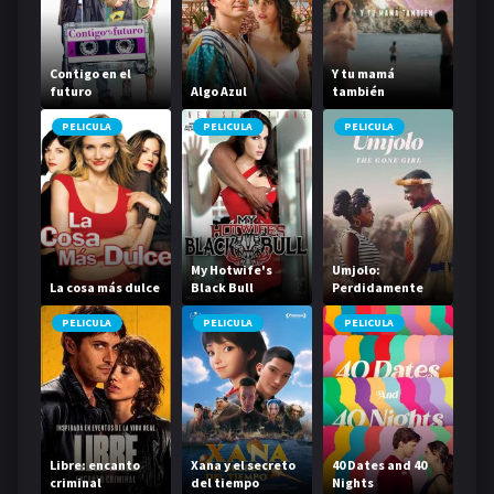
Contigo en el
Y tu mamá
futuro
Algo Azul
también
PELICULA
PELICULA
PELICULA
My Hotwife's
Umjolo:
La cosa más dulce
Black Bull
Perdidamente
enamorada
PELICULA
PELICULA
PELICULA
Libre: encanto
Xana y el secreto
40 Dates and 40
criminal
del tiempo
Nights