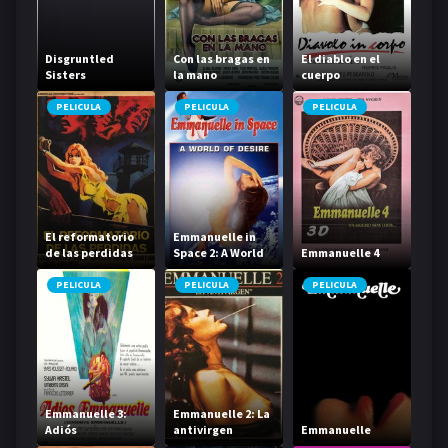
Disgruntled
Con las bragas en
El diablo en el
Sisters
la mano
cuerpo
PELICULA
PELICULA
PELICULA
El reformatorio
Emmanuelle in
de las perdidas
Space 2: A World
Emmanuelle 4
of Desire
PELICULA
PELICULA
PELICULA
Emmanuelle 3:
Emmanuelle 2: La
Adiós
antivirgen
Emmanuelle
Emmanuelle