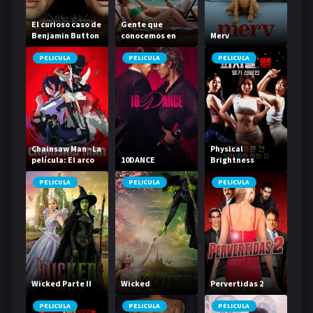
El curioso caso de
Gente que
Benjamin Button
conocemos en
Merv
vacaciones
PELICULA
PELICULA
PELICULA
Chainsaw Man - La
Physical
película: El arco
10DANCE
Brightness
de Reze
Contest
PELICULA
PELICULA
PELICULA
Wicked Parte II
Wicked
Pervertidas 2
PELICULA
PELICULA
PELICULA