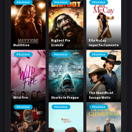
PELICULA
PELICULA
PELICULA
Bigfoot Pie
Ella McCay
MaXXXine
Grande
Imperfectamente
perfecta
PELICULA
PELICULA
PELICULA
The Sheriffs of
Wild Fire
Sharks In Prague
Savage Wells
PELICULA
PELICULA
PELICULA