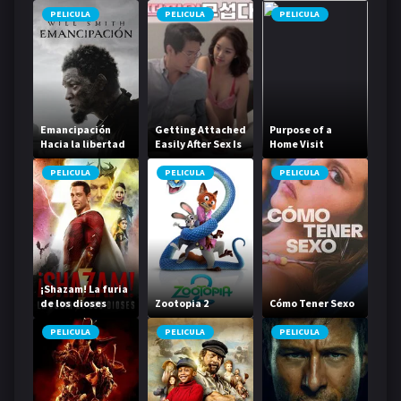
PELICULA
PELICULA
PELICULA
Emancipación
Getting Attached
Purpose of a
Hacia la libertad
Easily After Sex Is
Home Visit
Scary
PELICULA
PELICULA
PELICULA
¡Shazam! La furia
de los dioses
Zootopia 2
Cómo Tener Sexo
PELICULA
PELICULA
PELICULA