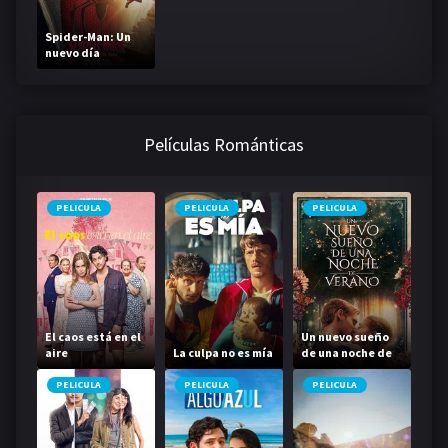
Spider-Man: Un
nuevo día
Películas Románticas
PELICULA
PELICULA
PELICULA
El caos está en el
Un nuevo sueño
aire
La culpa no es mía
de una noche de
verano
PELICULA
PELICULA
PELICULA