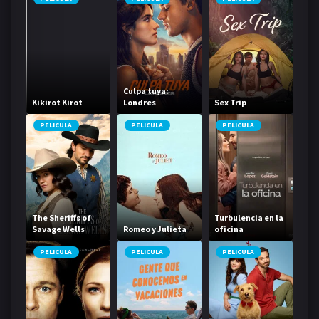
Culpa tuya:
Kikirot Kirot
Londres
Sex Trip
PELICULA
PELICULA
PELICULA
The Sheriffs of
Turbulencia en la
Savage Wells
Romeo y Julieta
oficina
PELICULA
PELICULA
PELICULA