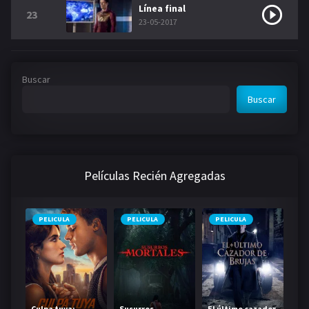
Línea final
23
23-05-2017
Buscar
Buscar
Películas Recién Agregadas
PELICULA
PELICULA
PELICULA
Culpa tuya:
Susurros
El último cazador