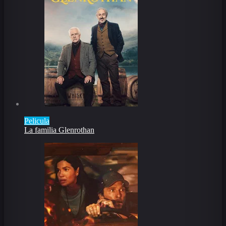
Pelicula
La familia Glenrothan