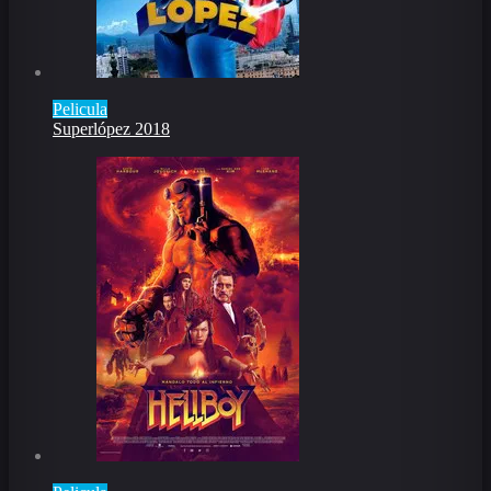
Pelicula
Superlópez 2018