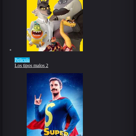
Pelicula
Los tipos malos 2