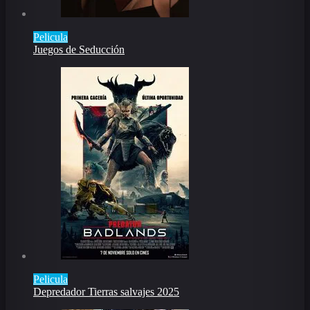
Pelicula
Juegos de Seducción
Pelicula
Depredador Tierras salvajes 2025