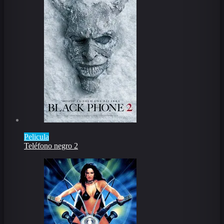
Pelicula
Teléfono negro 2