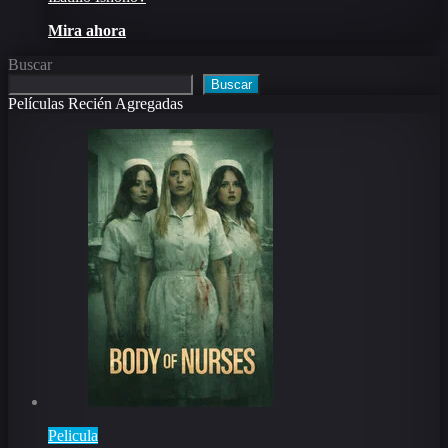
Mira ahora
Buscar
Buscar
Películas Recién Agregadas
Pelicula