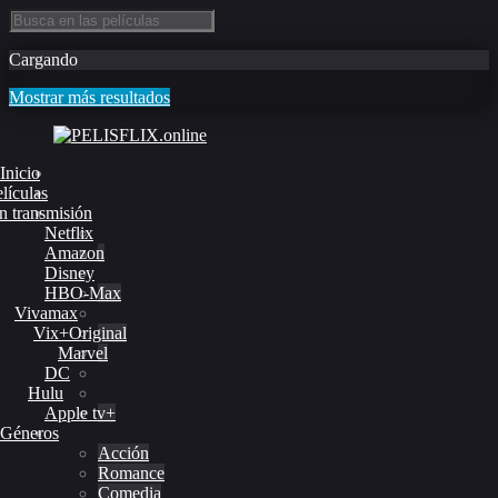
Cargando
Mostrar más resultados
Inicio
lículas
n transmisión
Netflix
Amazon
Disney
HBO-Max
Vivamax
Vix+Original
Marvel
DC
Hulu
Apple tv+
Géneros
Acción
Romance
Comedia