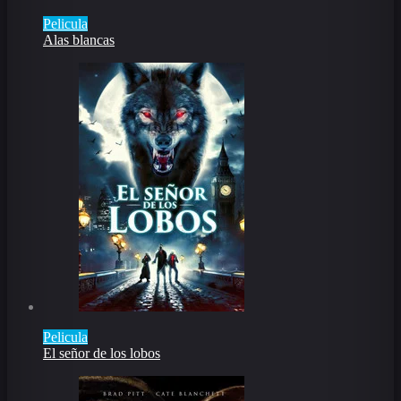
Pelicula
Alas blancas
Pelicula
El señor de los lobos