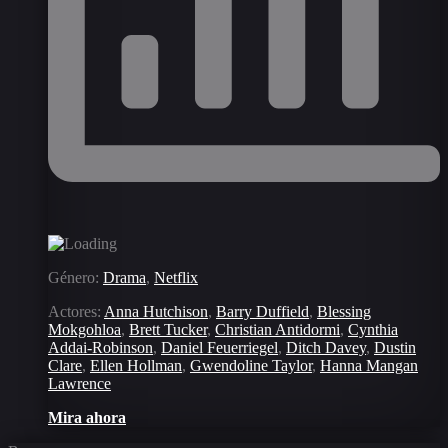
Género:
Drama
,
Netflix
Actores:
Anna Hutchison
,
Barry Duffield
,
Blessing
Mokgohloa
,
Brett Tucker
,
Christian Antidormi
,
Cynthia
Addai-Robinson
,
Daniel Feuerriegel
,
Ditch Davey
,
Dustin
Clare
,
Ellen Hollman
,
Gwendoline Taylor
,
Hanna Mangan
Lawrence
Mira ahora