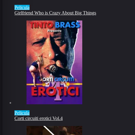
Pelicula
Girlfriend Who is Crazy About Big Things
Pelicula
Corti circuiti erotici Vol.4