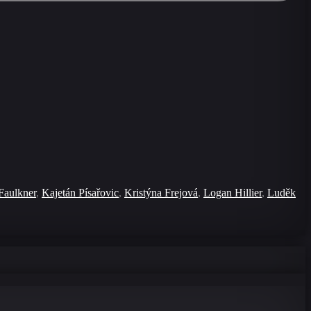
Faulkner
,
Kajetán Písařovic
,
Kristýna Frejová
,
Logan Hillier
,
Luděk