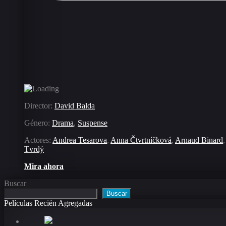
Director:
David Balda
Género:
Drama
,
Suspense
Actores:
Andrea Tesarova
,
Anna Čtvrtníčková
,
Arnaud Binard
,
Tvrdý
Mira ahora
Buscar
Buscar
Películas Recién Agregadas