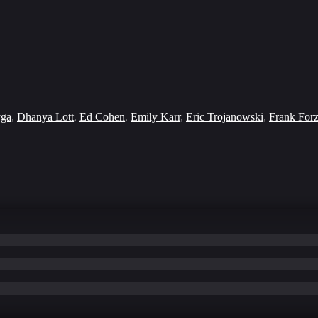
yga
,
Dhanya Lott
,
Ed Cohen
,
Emily Karr
,
Eric Trojanowski
,
Frank For