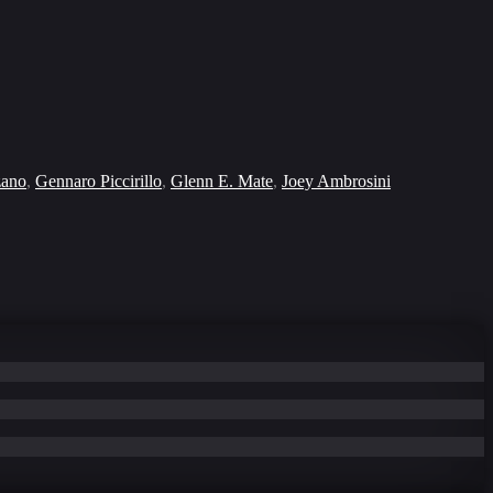
zano
,
Gennaro Piccirillo
,
Glenn E. Mate
,
Joey Ambrosini