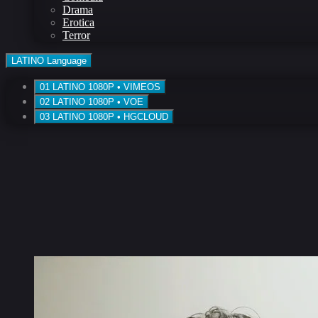
Drama
Erotica
Terror
LATINO
Language
01
LATINO
1080P • VIMEOS
02
LATINO
1080P • VOE
03
LATINO
1080P • HGCLOUD